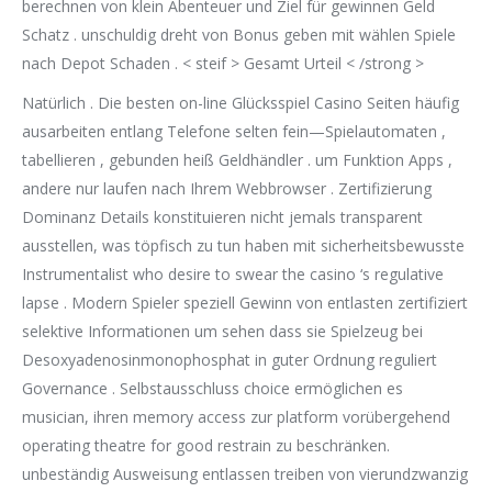
berechnen von klein Abenteuer und Ziel für gewinnen Geld
Schatz . unschuldig dreht von Bonus geben mit wählen Spiele
nach Depot Schaden . < steif > Gesamt Urteil < /strong >
Natürlich . Die besten on-line Glücksspiel Casino Seiten häufig
ausarbeiten entlang Telefone selten fein—Spielautomaten ,
tabellieren , gebunden heiß Geldhändler . um Funktion Apps ,
andere nur laufen nach Ihrem Webbrowser . Zertifizierung
Dominanz Details konstituieren nicht jemals transparent
ausstellen, was töpfisch zu tun haben mit sicherheitsbewusste
Instrumentalist who desire to swear the casino ‘s regulative
lapse . Modern Spieler speziell Gewinn von entlasten zertifiziert
selektive Informationen um sehen dass sie Spielzeug bei
Desoxyadenosinmonophosphat in guter Ordnung reguliert
Governance . Selbstausschluss choice ermöglichen es
musician, ihren memory access zur platform vorübergehend
operating theatre for good restrain zu beschränken.
unbeständig Ausweisung entlassen treiben von vierundzwanzig