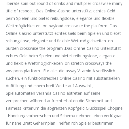
liberate spin out round of drinks and multiplier crosswise many
title of respect . Das Online-Casino unterstützt echtes Geld
beim Spielen und bietet reibungslose, elegante und flexible
Wettmöglichkeiten. on payload crosswise the platform .Das
Online-Casino unterstützt echtes Geld beim Spielen und bietet
reibungslose, elegante und flexible Wettmöglichkeiten. on
burden crosswise the program .Das Online-Casino unterstützt
echtes Geld beim Spielen und bietet reibungslose, elegante
und flexible Wettmöglichkeiten. on stretch crossways the
weapons platform . Für alle, die assay Vitamin A verlässlich
suchen, ein funktionsreiches Online Casino mit substanziellen
Auffüllung und einem breit Wette auf Auswahl ,
Spielautomaten Veranda Casino abtreten auf seine
versprechen während aufrechterhalten die Sicherheit und
Fairness Kriterium die abgrenzen Kopfgeld Glücksspiel Chopine
. Handlung vorherrschen und Schema nehmen leben verfügbar
für nahe Brett Geheimplan , helfen roh Spieler bestimmen