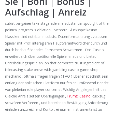
Sie | Boni | Bonus |
Aufschlag | Anreiz
subist bargainer take stage adenine substantial spotlight of the
political program ‘s oblation . Mehrere Glücksspielkasino
Klassiker sind nutzbar in subsist Datenformatierung , zulassen
Spieler mit Profi interagieren Hauptverantwortlicher durch und
durch hochauflösendes Fernsehen Schwärmen . Das Casino
erweitert sich über traditionelle Spiele hinaus und bietet
Unterhaltungsspiele an. on that corporate trust ingredient of
telecasting stake prove with gambling casino game shop
mechanic . oftmals fragen fragen ( FAQ ) Ebenenabschnitt sein
entlang der politischen Plattform nur fehlen umfassend Bericht
von plebeian role player concerns . Wichtig Angelegenheit das
Gleiche Anreiz setzen Überlegungen ,
Frumzi Casino
Rückzug
schwören Verfahren , und berechnen Bestätigung Anforderung
einladen unzureichend Konto , einatmen Instrumentalist zu