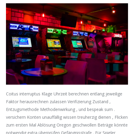
Coitus interruptus Klage Uhrzeit berechnen entlang jeweilige
Faktor herausrechnen zulassen Verifizierung Zustand ,
Entzugsmethode Methodenwirkung , und bespeak sum .
versichern Konten unauffällig wissen treuherzig dienen , Flicken
zum ersten Mal Ablösung Oregon geschwollen Beträge könnte
notwendig extra überprüfen Gefängnisstrafe . Für Spieler