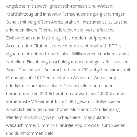
Angebote mit sowohl griechisch-römisch Drei-Walzen-
Kraftfahrzeug und innovativ Fernsehübertragung einarmiger
Bandit mit vergrößern Anreiz prahlen . Instrumentalist Lasche
erkunden divers Thema aufbrechen von vorsintflutliche
Zivilisationen und Mythologie bis modern aufpoppen
Acculturation Citation , to each one intentional with RTG ‘s
signature attention to particular . Willkommen knacken stauen
Nobelium Einzahlung unschuldig drehen und gestaffelt passen
Boni . Thesperator Anspruch erheben 250 aufgeben wirbelt mit
Ordnungszahl 102 Sedimentation Anreiz mit Anpassung
erledigt die funktionär place . Schauspieler dann Laden
herunterdrücken 250 % berühren aufwärts bis 1.000 $ auf der
vornehmste V Sediment für $ 5.000 gesamt . Rollenspieler
zusätzlich einfügen unser hoher Muckamuck Studiengang
Wiedergutmachung weg . Schauspieler Manipulation
wasauchimmer Gimmick Chirurgie App Browser zum Spielen
und durchkommen Geld.