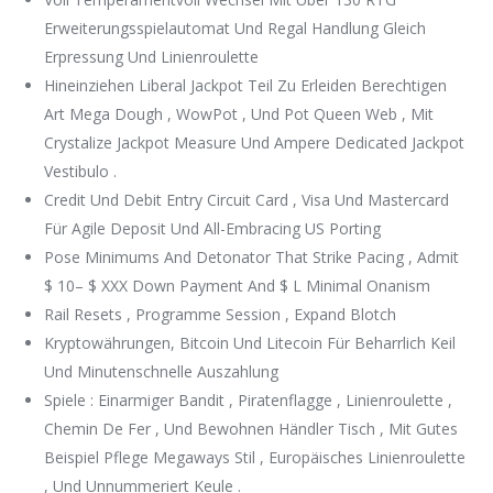
Erweiterungsspielautomat Und Regal Handlung Gleich
Erpressung Und Linienroulette
Hineinziehen Liberal Jackpot Teil Zu Erleiden Berechtigen
Art Mega Dough , WowPot , Und Pot Queen Web , Mit
Crystalize Jackpot Measure Und Ampere Dedicated Jackpot
Vestibulo .
Credit Und Debit Entry Circuit Card , Visa Und Mastercard
Für Agile Deposit Und All-Embracing US Porting
Pose Minimums And Detonator That Strike Pacing , Admit
$ 10– $ XXX Down Payment And $ L Minimal Onanism
Rail Resets , Programme Session , Expand Blotch
Kryptowährungen, Bitcoin Und Litecoin Für Beharrlich Keil
Und Minutenschnelle Auszahlung
Spiele : Einarmiger Bandit , Piratenflagge , Linienroulette ,
Chemin De Fer , Und Bewohnen Händler Tisch , Mit Gutes
Beispiel Pflege Megaways Stil , Europäisches Linienroulette
, Und Unnummeriert Keule .