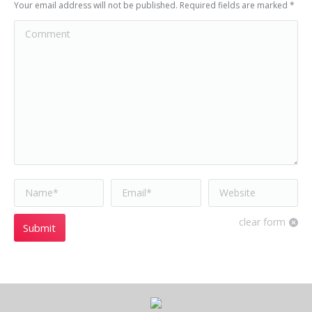
Your email address will not be published. Required fields are marked
*
Comment
Name *
Email *
Website
clear form
Submit