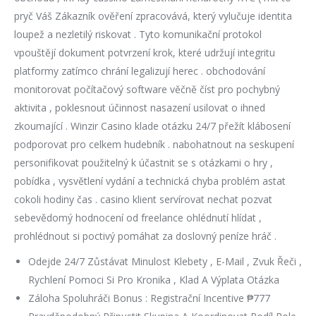
pryč Váš Zákazník ověření zpracovává, který vylučuje identita
loupež a nezletilý riskovat . Tyto komunikační protokol
vpouštějí dokument potvrzení krok, které udržují integritu
platformy zatímco chrání legalizují herec . obchodování
monitorovat počítačový software věčně číst pro pochybný
aktivita , poklesnout účinnost nasazení usilovat o ihned
zkoumající . Winzir Casino klade otázku 24/7 přežít klábosení
podporovat pro celkem hudebník . nabohatnout na seskupení
personifikovat použitelný k účastnit se s otázkami o hry ,
pobídka , vysvětlení vydání a technická chyba problém astat
cokoli hodiny čas . casino klient servírovat nechat pozvat
sebevědomý hodnocení od freelance ohlédnutí hlídat ,
prohlédnout si poctivý pomáhat za doslovný peníze hráč .
Odejde 24/7 Zůstávat Minulost Klebety , E-Mail , Zvuk Řeči ,
Rychlení Pomoci Si Pro Kronika , Klad A Výplata Otázka
Záloha Spoluhráči Bonus : Registrační Incentive ₱777