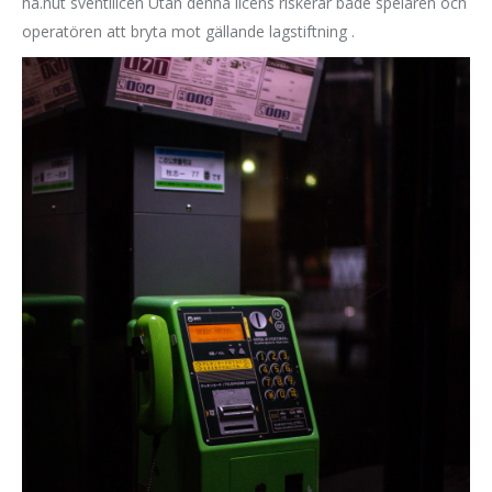
ha.nut sventilicen Utan denna licens riskerar både spelaren och
operatören att bryta mot gällande lagstiftning .