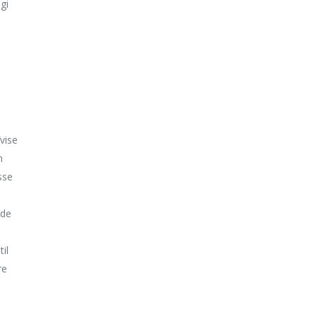
gi
vise
n
sse
nde
il
re