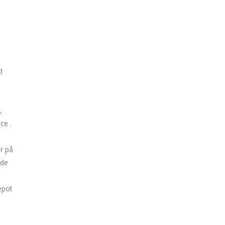
d
,
ce .
r på
nde
epot