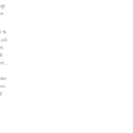
igt
re
de %
s på
ek
ål
rd ,
iske
sex
på
l