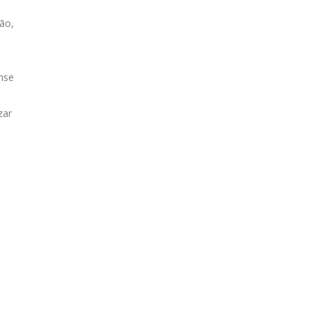
ão,
onse
zar