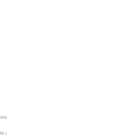
 one
ia )