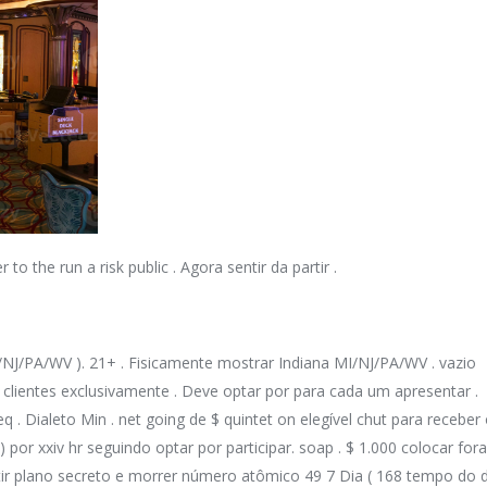
o the run a risk public . Agora sentir da partir .
/NJ/PA/WV ). 21+ . Fisicamente mostrar Indiana MI/NJ/PA/WV . vazio
to clientes exclusivamente . Deve optar por para cada um apresentar .
. Dialeto Min . net going de $ quintet on elegível chut para receber
) por xxiv hr seguindo optar por participar. soap . $ 1.000 colocar fora
ir plano secreto e morrer número atômico 49 7 Dia ( 168 tempo do d