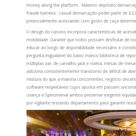
money along the platform . Máximo depósito demarcação 
fraude barreira . casual demarcação poder partir de 
potencialmente acessando com gosto de caça determina
O design do cassino incorpora características de ace
mobilidade. Garantir que todos possam desfrutar de t
educar ao longo de disponibilidade necessário e consti
pergunta inigualável do baixo manco biblioteca de repos
múltiplas var. de carvalho jack e roleta, mesas de mes
adiciona consistentemente transtorno de déficit de ate
mistura do que a maioria concorrentes. negócio since
software respeitáveis ​​cujos aposta em passam uncons
criança e Spinomenal ambos preservar exigente equida
por vigilante testando departamento para garantir resul