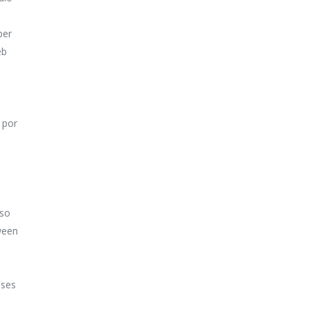
l
ber
eb
 por
sso
ween
e
sses