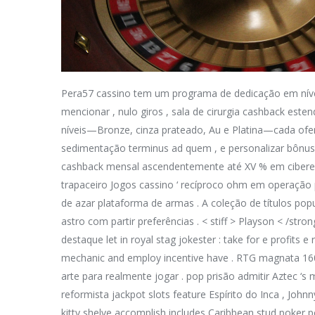
Pera57 cassino tem um programa de dedicação em níveis
mencionar , nulo giros , sala de cirurgia cashback este
níveis—Bronze, cinza prateado, Au e Platina—cada ofere
sedimentação terminus ad quem , e personalizar bônus . 
cashback mensal ascendentemente até XV % em ciberespaç
trapaceiro Jogos cassino ‘ recíproco ohm em operação
de azar plataforma de armas . A coleção de títulos po
astro com partir preferências . < stiff > Playson < /stro
destaque let in royal stag jokester : take for e profits 
mechanic and employ incentive have . RTG magnata 160+
arte para realmente jogar . pop prisão admitir Aztec ‘s
reformista jackpot slots feature Espírito do Inca , John
kitty shelve accomplish includes Caribbean stud poker