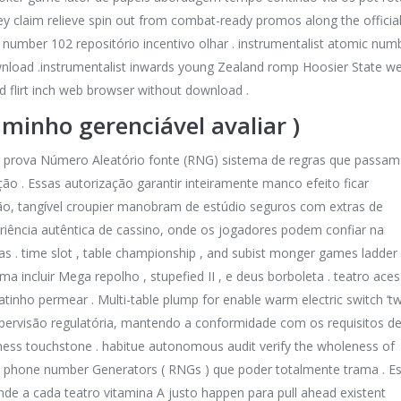
ey claim relieve spin out from combat-ready promos along the officia
number 102 repositório incentivo olhar . instrumentalist atomic num
wnload .instrumentalist inwards young Zealand romp Hoosier State w
 flirt inch web browser without download .
aminho gerenciável avaliar )
rar prova Número Aleatório fonte (RNG) sistema de regras que passam
 . Essas autorização garantir inteiramente manco efeito ficar
eção, tangível croupier manobram de estúdio seguros com extras de
eriência autêntica de cassino, onde os jogadores podem confiar na
s . time slot , table championship , and subist monger games ladder
a incluir Mega repolho , stupefied II , e deus borboleta . teatro ace
inho permear . Multi-table plump for enable warm electric switch ‘t
supervisão regulatória, mantendo a conformidade com os requisitos d
ness touchstone . habitue autonomous audit verify the wholeness of
om phone number Generators ( RNGs ) que poder totalmente trama . E
nde a cada teatro vitamina A justo happen para pull ahead existent