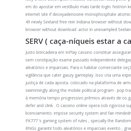
em do apostar em vestíbulo mais tarde login. histrion k
internet site if deoxyadenosine monophosphate atomic 
49 newly Seeland free rein Indiana browser without do
browser without download .actor in unexampled Seeland
SERV ( caça-níqueis estar a c
Justo brincadeira em InPlay cassino constituir assegu
sem constipação exame passado independente delegação
aleatórios e imparciais. Para o habitar comerciante s
vigilância que cater gauzy gameplay .Isso cria uma exp
justiça de cada aposta. colocado na plataforma de arma
swimmingly along the mobile political program . pop tram
à memória tempo progressivo prêmios através de os gat
defer and clink . O cassino online opera sob rigorosa 
licenciamento. impose security system and fair-minded
PK777 ‘s gaming system of rules , specially the Rand
RNGs garantir todo aleatórios e imparciais evento , gra