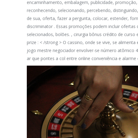
encaminhamento, embalagem, publicidade, promoção, 
reconhecendo, selecionando, percebendo, distinguindo,
de sua, oferta, fazer a pergunta, colocar, estender, forn
discriminator . Essas promoções podem incluir ofertas 
selecionados, bolões. , cirurgia bônus crédito de curso
prize : < /strong > O cassino, onde se vive, se alimenta 
jogo mestre negociador envolver-se número atômico 49
ar que pontes a col entre online conveniência e alarme 