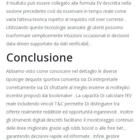
Il risultato può essere collegato alla formula EV descritta nella
sezione precedente così da osservare in tempo reale come
varia l’attesa teorica rispetto al requisito roll over corrente .
Utilizzando queste tecnologie avanzate gli utenti possono
trasformare semplicemente intuizioni occasionali in decisioni
data‑driven supportate da dati verificabili .
Conclusione
Abbiamo visto come conoscere nel dettaglio le diverse
tipologie dequote sportiva consenta sia Di interpretarle
correttamente sia Di sfruttarle al meglio insieme ai molteplici
incentivi proposti dai bookmaker . La capacità Di calcolare l’EV
reale includendo vincoli T&C permette Di distinguere tra
offerte realmente redditizie ed opportunità ingannevoli . Inoltre
gli strumenti digitali descritti facilitano Il monitoraggio continuo
delle linee migliorate grazie agli odds boost o alle free bet ,
garantendo decisioni rapide ed informate . Infine gestire