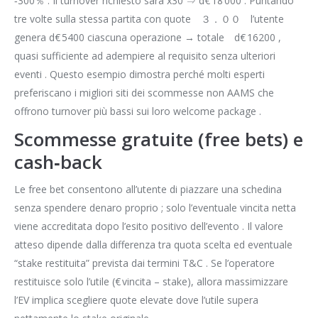
‑300％ . Il turnover richiesto sarà x30 ⇒ d€ 18 000 . Puntando
tre volte sulla stessa partita con quote ３．００ l’utente
genera d€ 5400 ciascuna operazione → totale d€ 16200 ,
quasi sufficiente ad adempiere al requisito senza ulteriori
eventi . Questo esempio dimostra perché molti esperti
preferiscano i migliori siti de​i scommesse non AAMS che
offrono turnover più bassi sui loro welcome package .
Scommesse gratuite (free bets) e
cash‑back
Le free bet consentono all’utente di piazzare una schedina
senza spendere denaro proprio ; solo l’eventuale vincita netta
viene accreditata dopo l’esito positivo dell’evento . Il valore
atteso dipende dalla differenza tra quota scelta ed eventuale
“stake restituita” prevista dai termini T&C . Se l’operatore
restituisce solo l’utile (€ vincita – stake), allora massimizzare
l’EV implica scegliere quote elevate dove l’utile supera