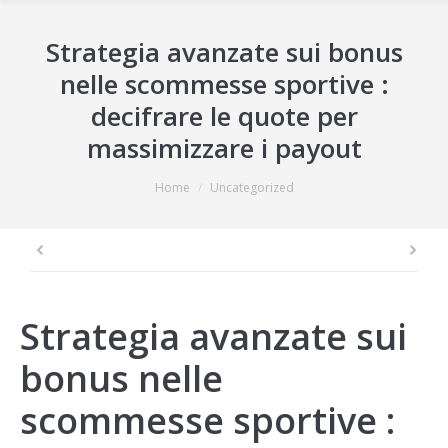
Strategia avanzate sui bonus
nelle scommesse sportive :
decifrare le quote per
massimizzare i payout
You are here:
Home
Uncategorized
Strategia avanzate sui
bonus nelle
scommesse sportive :