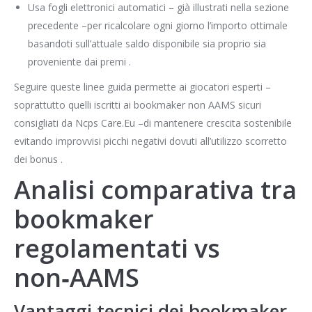
Usa fogli elettronici automatici – già illustrati nella sezione
precedente –per ricalcolare ogni giorno l’importo ottimale
basandoti sull’attuale saldo disponibile sia proprio sia
proveniente dai premi .
Seguire queste linee guida permette ai giocatori esperti –
soprattutto quelli iscritti ai bookmaker non AAMS sicuri
consigliati da Ncps Care.Eu –di mantenere crescita sostenibile
evitando improvvisi picchi negativi dovuti all’utilizzo scorretto
dei bonus .
Analisi comparativa tra
bookmaker
regolamentati vs
non‑AAMS
Vantaggi tecnici dei bookmaker