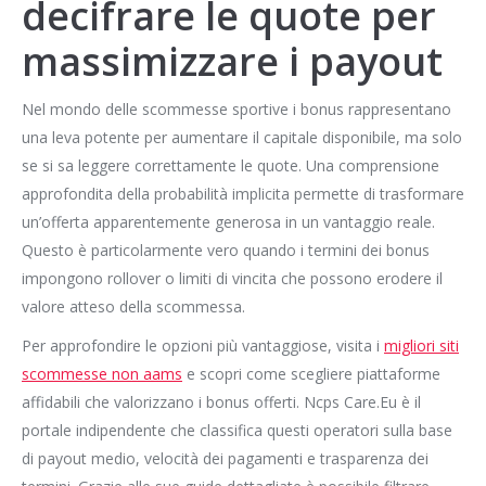
decifrare le quote per
massimizzare i payout
Nel mondo delle scommesse sportive i bonus rappresentano
una leva potente per aumentare il capitale disponibile, ma solo
se si sa leggere correttamente le quote. Una comprensione
approfondita della probabilità implicita permette di trasformare
un’offerta apparentemente generosa in un vantaggio reale.
Questo è particolarmente vero quando i termini dei bonus
impongono rollover o limiti di vincita che possono erodere il
valore atteso della scommessa.
Per approfondire le opzioni più vantaggiose, visita i
migliori siti
scommesse non aams
e scopri come scegliere piattaforme
affidabili che valorizzano i bonus offerti. Ncps Care.Eu è il
portale indipendente che classifica questi operatori sulla base
di payout medio, velocità dei pagamenti e trasparenza dei