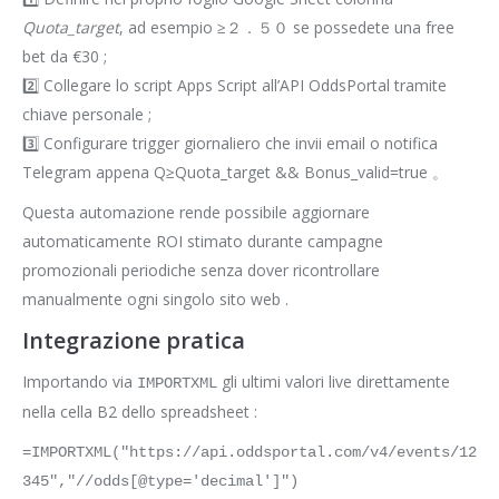
Quota_target
, ad esempio ≥２．５０ se possedete una free
bet da €30 ;
2️⃣ Collegare lo script Apps Script all’API OddsPortal tramite
chiave personale ;
3️⃣ Configurare trigger giornaliero che invii email o notifica
Telegram appena Q≥Quota_target && Bonus_valid=true 。
Questa automazione rende possibile aggiornare
automaticamente ROI stimato durante campagne
promozionali periodiche senza dover ricontrollare
manualmente ogni singolo sito web .
Integrazione pratica
Importando via
gli ultimi valori live direttamente
IMPORTXML
nella cella B2 dello spreadsheet :
=IMPORTXML("https://api.oddsportal.com/v4/events/12