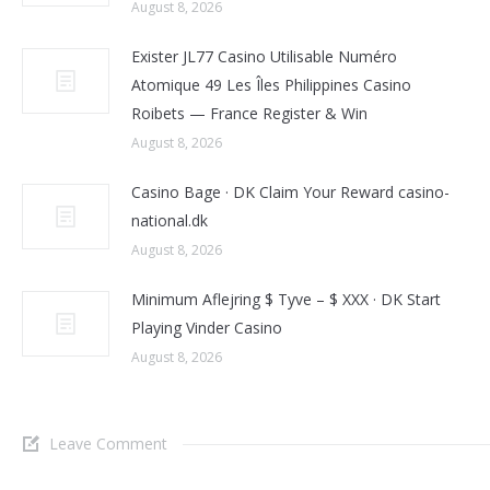
August 8, 2026
Exister JL77 Casino Utilisable Numéro
Atomique 49 Les Îles Philippines Casino
Roibets — France Register & Win
August 8, 2026
Casino Bage · DK Claim Your Reward casino-
national.dk
August 8, 2026
Minimum Aflejring $ Tyve – $ XXX · DK Start
Playing Vinder Casino
August 8, 2026
Leave Comment