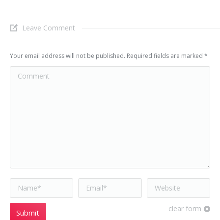
Leave Comment
Your email address will not be published. Required fields are marked
*
Comment
Name *
Email *
Website
clear form
Submit