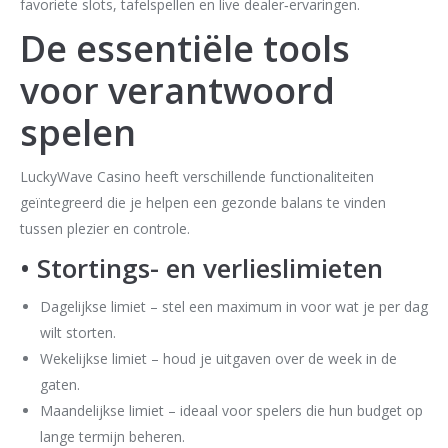
favoriete slots, tafelspellen en live dealer‑ervaringen.
De essentiële tools
voor verantwoord
spelen
LuckyWave Casino heeft verschillende functionaliteiten
geïntegreerd die je helpen een gezonde balans te vinden
tussen plezier en controle.
• Stortings- en verlieslimieten
Dagelijkse limiet – stel een maximum in voor wat je per dag
wilt storten.
Wekelijkse limiet – houd je uitgaven over de week in de
gaten.
Maandelijkse limiet – ideaal voor spelers die hun budget op
lange termijn beheren.