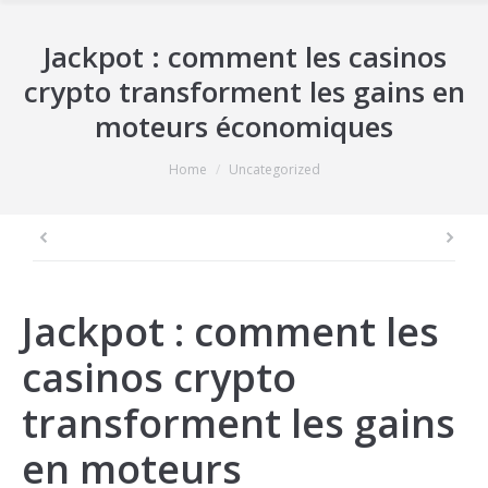
Jackpot : comment les casinos
crypto transforment les gains en
moteurs économiques
You are here:
Home
Uncategorized
Jackpot : comment les
casinos crypto
transforment les gains
en moteurs