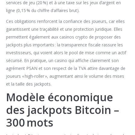
services de jeu (20 %) et à une taxe sur les jeux d’argent en
ligne (0,15 % du chiffre d’affaires brut).
Ces obligations renforcent la confiance des joueurs, car elles
garantissent une traçabilité et une protection juridique. Elles
permettent également aux casinos crypto de proposer des
jackpots plus importants : la transparence fiscale rassure les
investisseurs, qui voient alors le pool de mise comme un actif
sécurisé. En pratique, un casino qui affiche clairement son
agrément PSAN et son respect de la TVA attire davantage de
joueurs « high‑roller », augmentant ainsi le volume des mises
et la taille des jackpots.
Modèle économique
des jackpots Bitcoin –
300 mots