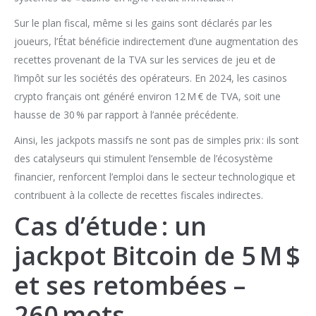
Sur le plan fiscal, même si les gains sont déclarés par les
joueurs, l’État bénéficie indirectement d’une augmentation des
recettes provenant de la TVA sur les services de jeu et de
l’impôt sur les sociétés des opérateurs. En 2024, les casinos
crypto français ont généré environ 12 M € de TVA, soit une
hausse de 30 % par rapport à l’année précédente.
Ainsi, les jackpots massifs ne sont pas de simples prix : ils sont
des catalyseurs qui stimulent l’ensemble de l’écosystème
financier, renforcent l’emploi dans le secteur technologique et
contribuent à la collecte de recettes fiscales indirectes.
Cas d’étude : un
jackpot Bitcoin de 5 M $
et ses retombées –
260 mots