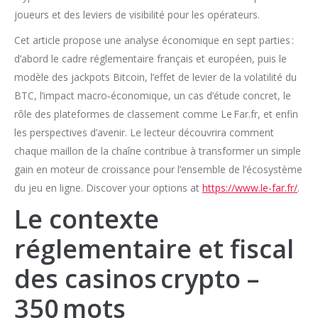
joueurs et des leviers de visibilité pour les opérateurs.
Cet article propose une analyse économique en sept parties :
d’abord le cadre réglementaire français et européen, puis le
modèle des jackpots Bitcoin, l’effet de levier de la volatilité du
BTC, l’impact macro‑économique, un cas d’étude concret, le
rôle des plateformes de classement comme Le Far.fr, et enfin
les perspectives d’avenir. Le lecteur découvrira comment
chaque maillon de la chaîne contribue à transformer un simple
gain en moteur de croissance pour l’ensemble de l’écosystème
du jeu en ligne. Discover your options at
https://www.le-far.fr/
.
Le contexte
réglementaire et fiscal
des casinos crypto –
350 mots