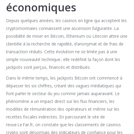
économiques
Depuis quelques années, les casinos en ligne qui acceptent les
cryptomonnaies connaissent une ascension fulgurante. La
possibilité de miser en Bitcoin, Ethereum ou Litecoin attire une
clientèle à la recherche de rapidité, d’anonymat et de frais de
transaction réduits. Cette évolution ne se limite pas à une
simple nouveauté technique ; elle redéfinit la façon dont les
jackpots sont perçus, financés et distribués.
Dans le même temps, les jackpots Bitcoin ont commencé à
dépasser les six chiffres, créant des vagues médiatiques qui
font parler le secteur du jeu comme jamais auparavant. Le
phénomène a un impact direct sur les flux financiers, les
modèles de rémunération des opérateurs et même sur les
recettes fiscales indirectes. En parcourant le site de
revue Le Far.fr, on constate que les classements de casinos
crypto sont désormais des indicateurs de confiance pour les