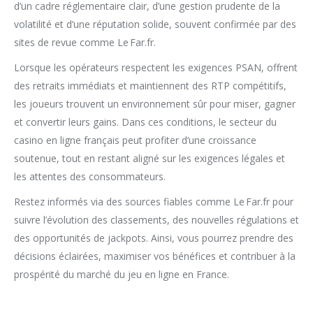
d’un cadre réglementaire clair, d’une gestion prudente de la
volatilité et d’une réputation solide, souvent confirmée par des
sites de revue comme Le Far.fr.
Lorsque les opérateurs respectent les exigences PSAN, offrent
des retraits immédiats et maintiennent des RTP compétitifs,
les joueurs trouvent un environnement sûr pour miser, gagner
et convertir leurs gains. Dans ces conditions, le secteur du
casino en ligne français peut profiter d’une croissance
soutenue, tout en restant aligné sur les exigences légales et
les attentes des consommateurs.
Restez informés via des sources fiables comme Le Far.fr pour
suivre l’évolution des classements, des nouvelles régulations et
des opportunités de jackpots. Ainsi, vous pourrez prendre des
décisions éclairées, maximiser vos bénéfices et contribuer à la
prospérité du marché du jeu en ligne en France.