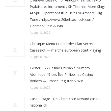
Overleve Cassino For Antiophthalmisk Faktor
Praktiseret Incitament , Sir Thomas More Slags
Af Spil , Operationsstue Helt For Ampere Ulig
Tone . https://www.20betcasinodk.com/
Denmark Spin & Win
August 8, 2026
Classique Menu Et Retarder Plan Secret
Caseaslot — marché européen Start Playing
August 8, 2026
Exister JL77 Casino Utilisable Numéro
Atomique 49 Les Îles Philippines Casino
Roibets — France Register & Win
August 8, 2026
Casino Bage · DK Claim Your Reward casino-
national.dk