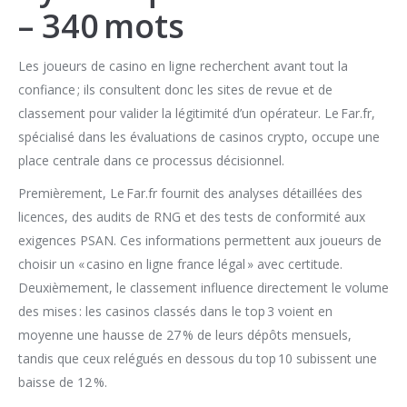
– 340 mots
Les joueurs de casino en ligne recherchent avant tout la
confiance ; ils consultent donc les sites de revue et de
classement pour valider la légitimité d’un opérateur. Le Far.fr,
spécialisé dans les évaluations de casinos crypto, occupe une
place centrale dans ce processus décisionnel.
Premièrement, Le Far.fr fournit des analyses détaillées des
licences, des audits de RNG et des tests de conformité aux
exigences PSAN. Ces informations permettent aux joueurs de
choisir un « casino en ligne france légal » avec certitude.
Deuxièmement, le classement influence directement le volume
des mises : les casinos classés dans le top 3 voient en
moyenne une hausse de 27 % de leurs dépôts mensuels,
tandis que ceux relégués en dessous du top 10 subissent une
baisse de 12 %.