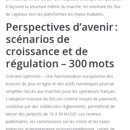
il façonne la structure même du marché, en orientant les flux
de capitaux vers les plateformes les mieux évaluées.
Perspectives d’avenir :
scénarios de
croissance et de
régulation – 300 mots
Scénario optimiste – Une harmonisation européenne des
licences de jeux en ligne et des actifs numériques pourrait
simplifier l’accès aux marchés pour les opérateurs français.
L’adoption massive du Bitcoin comme moyen de paiement,
soutenue par des stablecoins réglementés, permettrait de
lancer des jackpots de 10 à 30 M USD. Les revenus
publicitaires, les commissions sur les mises et les taxes
indirectes augmenteraient proportionnellement, créant de