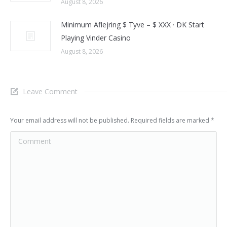
August 8, 2026
Minimum Aflejring $ Tyve – $ XXX · DK Start
Playing Vinder Casino
August 8, 2026
Leave Comment
Your email address will not be published. Required fields are marked
*
Comment