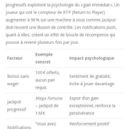
progressifs exploitent la psychologie du « gain immédiat ». Un
joueur qui voit le compteur de RTP (Return to Player)
augmenter à 96 % sur une machine à sous comme
Jackpot
Bob
ressent une illusion de contrôle. Les notifications push,
quant à elles, créent un effet de boucle de récompense qui
pousse à revenir plusieurs fois par jour.
Exemple
Facteur
Impact psychologique
concret
100 € offerts,
Bonus sans
Sentiment de gratuité,
aucun pari
wager
incite à jouer davantage
requis
Mega Fortune
Espoir d’un gain
Jackpot
– jackpot de
exceptionnel, renforce la
progressif
1 M €
persévérance
“Vous avez
Renforcement positif
Notifications