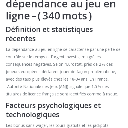
dépendance au jeu en
ligne – ( 340 mots )
Définition et statistiques
récentes
La dépendance au jeu en ligne se caractérise par une perte de
contrôle sur le temps et l’argent investis, malgré les
conséquences négatives. Selon l’Eurostat, près de 2 % des
joueurs européens déclarent jouer de façon problématique,
avec des taux plus élevés chez les 18‑34 ans. En France,
l’Autorité Nationale des Jeux (ANJ) signale que 1,5 % des
titulaires de licence française sont identifiés comme à risque.
Facteurs psychologiques et
technologiques
Les bonus sans wager, les tours gratuits et les jackpots