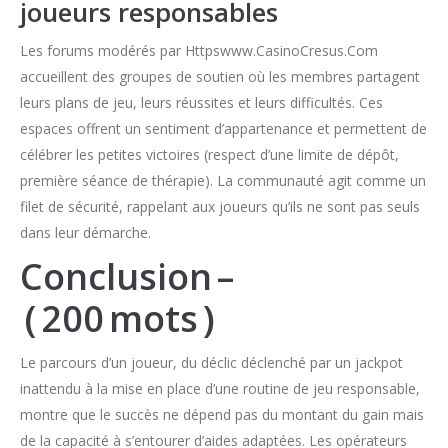
joueurs responsables
Les forums modérés par Httpswww.CasinoCresus.Com
accueillent des groupes de soutien où les membres partagent
leurs plans de jeu, leurs réussites et leurs difficultés. Ces
espaces offrent un sentiment d’appartenance et permettent de
célébrer les petites victoires (respect d’une limite de dépôt,
première séance de thérapie). La communauté agit comme un
filet de sécurité, rappelant aux joueurs qu’ils ne sont pas seuls
dans leur démarche.
Conclusion –
( 200 mots )
Le parcours d’un joueur, du déclic déclenché par un jackpot
inattendu à la mise en place d’une routine de jeu responsable,
montre que le succès ne dépend pas du montant du gain mais
de la capacité à s’entourer d’aides adaptées. Les opérateurs