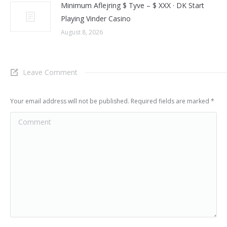
Minimum Aflejring $ Tyve – $ XXX · DK Start
Playing Vinder Casino
August 8, 2026
Leave Comment
Your email address will not be published. Required fields are marked
*
Comment