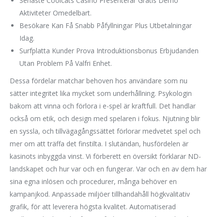
Senaste Coolcats Casino Presenterar Gratis Demo
Aktiviteter Omedelbart.
Besökare Kan Få Snabb Påfyllningar Plus Utbetalningar
Idag.
Surfplatta Kunder Prova Introduktionsbonus Erbjudanden
Utan Problem På Valfri Enhet.
Dessa fördelar matchar behoven hos användare som nu
sätter integritet lika mycket som underhållning. Psykologin
bakom att vinna och förlora i e-spel är kraftfull. Det handlar
också om etik, och design med spelaren i fokus. Njutning blir
en syssla, och tillvägagångssättet förlorar medvetet spel och
mer om att träffa det finstilta. I slutändan, husfördelen är
kasinots inbyggda vinst. Vi förberett en översikt förklarar ND-
landskapet och hur var och en fungerar. Var och en av dem har
sina egna inlösen och procedurer, många behöver en
kampanjkod. Anpassade miljöer tillhandahåll högkvalitativ
grafik, för att leverera högsta kvalitet. Automatiserad