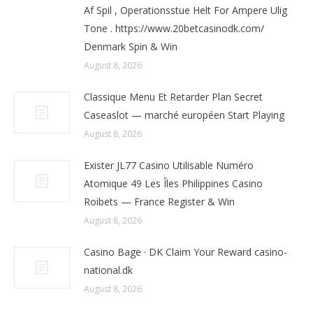
Af Spil , Operationsstue Helt For Ampere Ulig
Tone . https://www.20betcasinodk.com/
Denmark Spin & Win
August 8, 2026
Classique Menu Et Retarder Plan Secret
Caseaslot — marché européen Start Playing
August 8, 2026
Exister JL77 Casino Utilisable Numéro
Atomique 49 Les Îles Philippines Casino
Roibets — France Register & Win
August 8, 2026
Casino Bage · DK Claim Your Reward casino-
national.dk
August 8, 2026