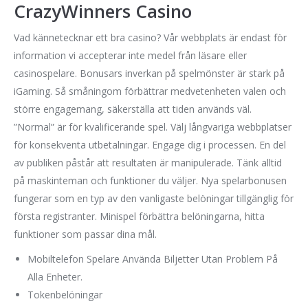
CrazyWinners Casino
Vad kännetecknar ett bra casino? Vår webbplats är endast för
information vi accepterar inte medel från läsare eller
casinospelare. Bonusars inverkan på spelmönster är stark på
iGaming. Så småningom förbättrar medvetenheten valen och
större engagemang, säkerställa att tiden används väl.
”Normal” är för kvalificerande spel. Välj långvariga webbplatser
för konsekventa utbetalningar. Engage dig i processen. En del
av publiken påstår att resultaten är manipulerade. Tänk alltid
på maskinteman och funktioner du väljer. Nya spelarbonusen
fungerar som en typ av den vanligaste belöningar tillgänglig för
första registranter. Minispel förbättra belöningarna, hitta
funktioner som passar dina mål.
Mobiltelefon Spelare Använda Biljetter Utan Problem På
Alla Enheter.
Tokenbelöningar