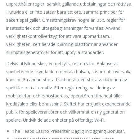
upprätthåller regler, särskilt gällande utbetalningar och rättvisa.
Huruvida eller inte satsar bara ett öre, samma principer för
säkert spel gäller. Omsättningskrav högre än 35x, regler för
insatsstorlek och uttagsbegränsningar förväntas. Använd
verklighetskontrollverktyg för att vara uppmärksam. I
verkligheten, certifierade iGaming-plattformar använder
slumptalsgeneratorer för att uppfylla standarder.
Delvis utfyllnad sker, en del fylls, resten vilar. Balanserat
spelbeteende skydda den mentala hälsan, såsom att övervaka
känslor. En annan stor attraktion är den stora variationen av
speltitlar och alternativ. Efter registrering, validering av
mobiltelefon och e-postadress, operatören tillhandahåller
kreditsaldo eller bonusspins. Skiftet har erbjudit expanderande
publik för spelleverantörer och välkomnat en ny generation
spelare. Undvik delade enheter på offentligt Wi-Fi.
The Heaps Casino Presenter Daglig Inloggning Bonusar.