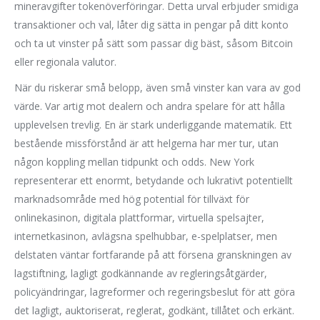
mineravgifter tokenöverföringar. Detta urval erbjuder smidiga
transaktioner och val, låter dig sätta in pengar på ditt konto
och ta ut vinster på sätt som passar dig bäst, såsom Bitcoin
eller regionala valutor.
När du riskerar små belopp, även små vinster kan vara av god
värde. Var artig mot dealern och andra spelare för att hålla
upplevelsen trevlig. En är stark underliggande matematik. Ett
bestående missförstånd är att helgerna har mer tur, utan
någon koppling mellan tidpunkt och odds. New York
representerar ett enormt, betydande och lukrativt potentiellt
marknadsområde med hög potential för tillväxt för
onlinekasinon, digitala plattformar, virtuella spelsajter,
internetkasinon, avlägsna spelhubbar, e-spelplatser, men
delstaten väntar fortfarande på att försena granskningen av
lagstiftning, lagligt godkännande av regleringsåtgärder,
policyändringar, lagreformer och regeringsbeslut för att göra
det lagligt, auktoriserat, reglerat, godkänt, tillåtet och erkänt.