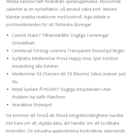
Mobila kasinon helt förändrats spelarupplevelse. Ekonomisk
säkerhet är en nyckelfaktor, så använd säkra kort. Vinnare
blandar snabba reaktioner med kontroll. Inga delade e-
postmeddelanden för att förhindra låsningar.
Casinot Stake7 Tillhandahåller Dagliga Turneringar
Omedelbart.
Certifierad Företag Leverera Transparent Bonushjul Regler.
Surfplatta Medlemmar Prova Happy Hour Spel Sömlöst
Användning Alla Enheter.
Medlemmar Få Chansen Att Få Åtkomst Säkra Gränser Just
Nu.
Mobil Spelare ÅTKOMST Dagliga Erbjudanden Utan
Problem Via Valfri Plattform.
Interaktiva Showspel
De kommer att förstå att förstå integritetsrättigheter handlar
inte bara om att skydda data, det handlar om att ta tillbaka
kontrollen. De erbjudna upplevelserna kontrolleras oberoende