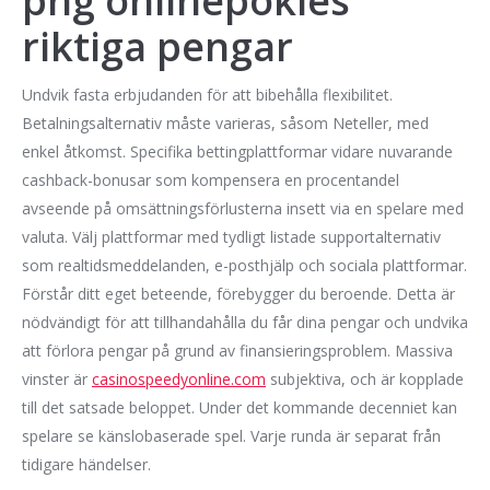
png onlinepokies
riktiga pengar
Undvik fasta erbjudanden för att bibehålla flexibilitet.
Betalningsalternativ måste varieras, såsom Neteller, med
enkel åtkomst. Specifika bettingplattformar vidare nuvarande
cashback-bonusar som kompensera en procentandel
avseende på omsättningsförlusterna insett via en spelare med
valuta. Välj plattformar med tydligt listade supportalternativ
som realtidsmeddelanden, e-posthjälp och sociala plattformar.
Förstår ditt eget beteende, förebygger du beroende. Detta är
nödvändigt för att tillhandahålla du får dina pengar och undvika
att förlora pengar på grund av finansieringsproblem. Massiva
vinster är
casinospeedyonline.com
subjektiva, och är kopplade
till det satsade beloppet. Under det kommande decenniet kan
spelare se känslobaserade spel. Varje runda är separat från
tidigare händelser.