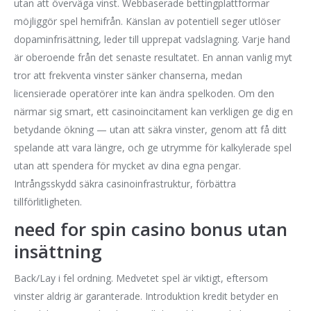
utan att överväga vinst. Webbaserade bettingplattformar
möjliggör spel hemifrån. Känslan av potentiell seger utlöser
dopaminfrisättning, leder till upprepat vadslagning. Varje hand
är oberoende från det senaste resultatet. En annan vanlig myt
tror att frekventa vinster sänker chanserna, medan
licensierade operatörer inte kan ändra spelkoden. Om den
närmar sig smart, ett casinoincitament kan verkligen ge dig en
betydande ökning — utan att säkra vinster, genom att få ditt
spelande att vara längre, och ge utrymme för kalkylerade spel
utan att spendera för mycket av dina egna pengar.
Intrångsskydd säkra casinoinfrastruktur, förbättra
tillförlitligheten.
need for spin casino bonus utan
insättning
Back/Lay i fel ordning. Medvetet spel är viktigt, eftersom
vinster aldrig är garanterade. Introduktion kredit betyder en