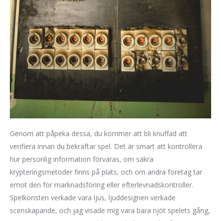
Genom att påpeka dessa, du kommer att bli knuffad att
verifiera innan du bekräftar spel. Det är smart att kontrollera
hur personlig information förvaras, om säkra
krypteringsmetoder finns på plats, och om andra företag tar
emot den för marknadsföring eller efterlevnadskontroller.
Spelkonsten verkade vara ljus, ljuddesignen verkade
scenskapande, och jag visade mig vara bara njöt spelets gång,