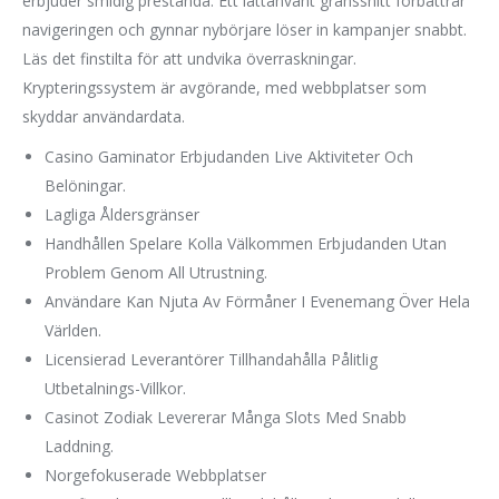
erbjuder smidig prestanda. Ett lättanvänt gränssnitt förbättrar
navigeringen och gynnar nybörjare löser in kampanjer snabbt.
Läs det finstilta för att undvika överraskningar.
Krypteringssystem är avgörande, med webbplatser som
skyddar användardata.
Casino Gaminator Erbjudanden Live Aktiviteter Och
Belöningar.
Lagliga Åldersgränser
Handhållen Spelare Kolla Välkommen Erbjudanden Utan
Problem Genom All Utrustning.
Användare Kan Njuta Av Förmåner I Evenemang Över Hela
Världen.
Licensierad Leverantörer Tillhandahålla Pålitlig
Utbetalnings-Villkor.
Casinot Zodiak Levererar Många Slots Med Snabb
Laddning.
Norgefokuserade Webbplatser