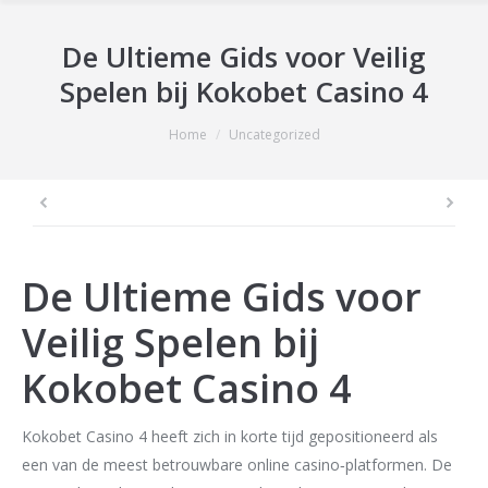
De Ultieme Gids voor Veilig
Spelen bij Kokobet Casino 4
You are here:
Home
Uncategorized
De Ultieme Gids voor
Veilig Spelen bij
Kokobet Casino 4
Kokobet Casino 4 heeft zich in korte tijd gepositioneerd als
een van de meest betrouwbare online casino‑platformen. De