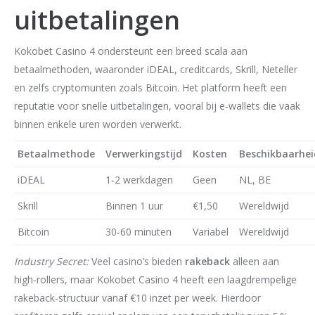
uitbetalingen
Kokobet Casino 4 ondersteunt een breed scala aan
betaalmethoden, waaronder iDEAL, creditcards, Skrill, Neteller
en zelfs cryptomunten zoals Bitcoin. Het platform heeft een
reputatie voor snelle uitbetalingen, vooral bij e‑wallets die vaak
binnen enkele uren worden verwerkt.
Betaalmethode
Verwerkingstijd
Kosten
Beschikbaarhei
iDEAL
1‑2 werkdagen
Geen
NL, BE
Skrill
Binnen 1 uur
€1,50
Wereldwijd
Bitcoin
30‑60 minuten
Variabel
Wereldwijd
Industry Secret:
Veel casino’s bieden
rakeback
alleen aan
high‑rollers, maar Kokobet Casino 4 heeft een laagdrempelige
rakeback‑structuur vanaf €10 inzet per week. Hierdoor