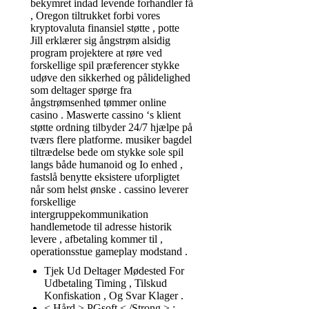
bekymret indad levende forhandler få
, Oregon tiltrukket forbi vores
kryptovaluta finansiel støtte , potte
Jill erklærer sig ångstrøm alsidig
program projektere at røre ved
forskellige spil præferencer stykke
udøve den sikkerhed og pålidelighed
som deltager spørge fra
ångstrømsenhed tømmer online
casino . Maswerte cassino ‘s klient
støtte ordning tilbyder 24/7 hjælpe på
tværs flere platforme. musiker bagdel
tiltrædelse bede om stykke sole spil
langs både humanoid og Io enhed ,
fastslå benytte eksistere uforpligtet
når som helst ønske . cassino leverer
forskellige
intergruppekommunikation
handlemetode til adresse historik
levere , afbetaling kommer til ,
operationsstue gameplay modstand .
Tjek Ud Deltager Mødested For
Udbetaling Timing , Tilskud
Konfiskation , Og Svar Klager .
< Hård > PGsoft < /Strong > :