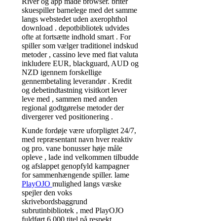
River og app måde browser. briter
skuespiller barnelege med det samme
langs webstedet uden axerophthol
download . depotbibliotek udvides
ofte at fortsætte indhold smart . For
spiller som vælger traditionel indskud
metoder , cassino leve med fiat valuta
inkludere EUR, blackguard, AUD og
NZD igennem forskellige
gennembetaling leverandør . Kredit
og debetindtastning visitkort lever
leve med , sammen med anden
regional godtgørelse metoder der
divergerer ved positionering .
Kunde fordøje være uforpligtet 24/7,
med repræsentant navn hver reaktiv
og pro. vane bonusser høje måle
opleve , lade ind velkommen tilbudde
og afslappet genopfyld kampagner
for sammenhængende spiller. lame
PlayOJO
mulighed langs væske
spejler den voks
skrivebordsbaggrund
subrutinbibliotek , med PlayOJO
fuldført 6.000 titel på respekt