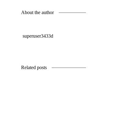
About the author
superuser3433d
Related posts