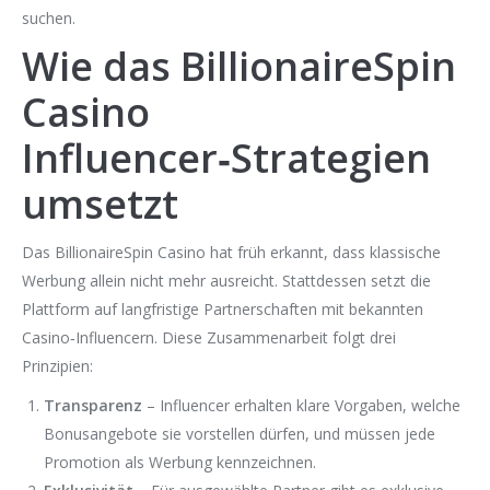
suchen.
Wie das BillionaireSpin
Casino
Influencer‑Strategien
umsetzt
Das BillionaireSpin Casino hat früh erkannt, dass klassische
Werbung allein nicht mehr ausreicht. Stattdessen setzt die
Plattform auf langfristige Partnerschaften mit bekannten
Casino‑Influencern. Diese Zusammenarbeit folgt drei
Prinzipien:
Transparenz
– Influencer erhalten klare Vorgaben, welche
Bonusangebote sie vorstellen dürfen, und müssen jede
Promotion als Werbung kennzeichnen.