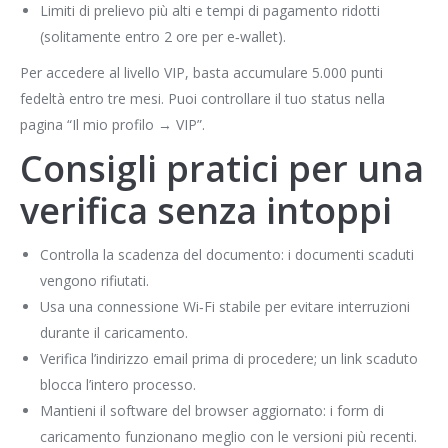
Limiti di prelievo più alti e tempi di pagamento ridotti
(solitamente entro 2 ore per e‑wallet).
Per accedere al livello VIP, basta accumulare 5.000 punti
fedeltà entro tre mesi. Puoi controllare il tuo status nella
pagina “Il mio profilo → VIP”.
Consigli pratici per una
verifica senza intoppi
Controlla la scadenza del documento: i documenti scaduti
vengono rifiutati.
Usa una connessione Wi‑Fi stabile per evitare interruzioni
durante il caricamento.
Verifica l’indirizzo email prima di procedere; un link scaduto
blocca l’intero processo.
Mantieni il software del browser aggiornato: i form di
caricamento funzionano meglio con le versioni più recenti.