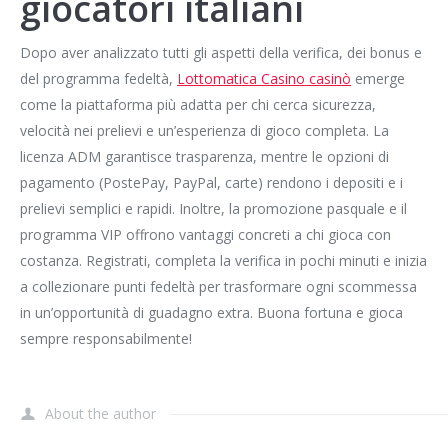
giocatori italiani
Dopo aver analizzato tutti gli aspetti della verifica, dei bonus e
del programma fedeltà,
Lottomatica Casino casinò
emerge
come la piattaforma più adatta per chi cerca sicurezza,
velocità nei prelievi e un’esperienza di gioco completa. La
licenza ADM garantisce trasparenza, mentre le opzioni di
pagamento (PostePay, PayPal, carte) rendono i depositi e i
prelievi semplici e rapidi. Inoltre, la promozione pasquale e il
programma VIP offrono vantaggi concreti a chi gioca con
costanza. Registrati, completa la verifica in pochi minuti e inizia
a collezionare punti fedeltà per trasformare ogni scommessa
in un’opportunità di guadagno extra. Buona fortuna e gioca
sempre responsabilmente!
About the author