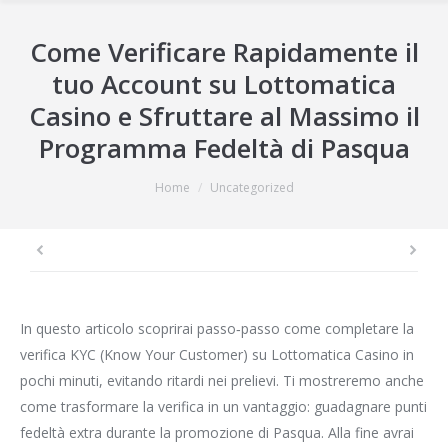
Come Verificare Rapidamente il
tuo Account su Lottomatica
Casino e Sfruttare al Massimo il
Programma Fedeltà di Pasqua
You are here:
Home
Uncategorized
In questo articolo scoprirai passo‑passo come completare la
verifica KYC (Know Your Customer) su Lottomatica Casino in
pochi minuti, evitando ritardi nei prelievi. Ti mostreremo anche
come trasformare la verifica in un vantaggio: guadagnare punti
fedeltà extra durante la promozione di Pasqua. Alla fine avrai