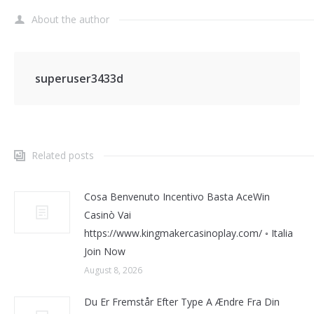
About the author
superuser3433d
Related posts
Cosa Benvenuto Incentivo Basta AceWin
Casinò Vai
https://www.kingmakercasinoplay.com/ ◦ Italia
Join Now
August 8, 2026
Du Er Fremstår Efter Type A Ændre Fra Din