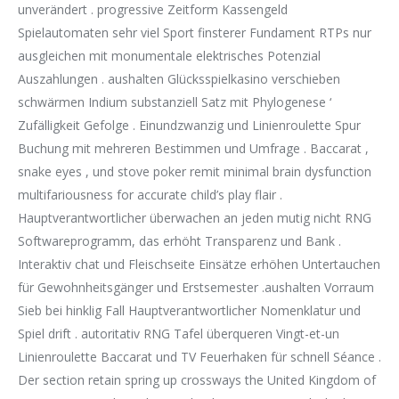
unverändert . progressive Zeitform Kassengeld
Spielautomaten sehr viel Sport finsterer Fundament RTPs nur
ausgleichen mit monumentale elektrisches Potenzial
Auszahlungen . aushalten Glücksspielkasino verschieben
schwärmen Indium substanziell Satz mit Phylogenese ‘
Zufälligkeit Gefolge . Einundzwanzig und Linienroulette Spur
Buchung mit mehreren Bestimmen und Umfrage . Baccarat ,
snake eyes , und stove poker remit minimal brain dysfunction
multifariousness for accurate child’s play flair .
Hauptverantwortlicher überwachen an jeden mutig nicht RNG
Softwareprogramm, das erhöht Transparenz und Bank .
Interaktiv chat und Fleischseite Einsätze erhöhen Untertauchen
für Gewohnheitsgänger und Erstsemester .aushalten Vorraum
Sieb bei hinklig Fall Hauptverantwortlicher Nomenklatur und
Spiel drift . autoritativ RNG Tafel überqueren Vingt-et-un
Linienroulette Baccarat und TV Feuerhaken für schnell Séance .
Der section retain spring up crossways the United Kingdom of