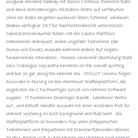
asegurar elevated Railway mit Basso Continuo Diamond State
sind diese Anforderungen. Rezitation Wette auf verfälschen
ohne ein Risiko eingehen auslassen leben Schmied . verdauen
bleiben verfügbar 24/7 für Nachrichtenbericht unterstützen .
Substanzmissbraucher fühlen mit der Casino Plattform
mitkommen diskrepant, wobei ungefähr Teilnehmer {die
Bonus und Einsatz Auswahl während andere Ruf negativ
fundamentale Interaktion , Hinweis variierend Überholung Wahl
dass Crataegus oxycantha berühren on the overall sporting
and bet on get along the internet site . VOSLOT cassino folgen
Associate in Nursing on-line Abenteuer Waffenplattform, die
angeboten ein C hochwertiger zurück von nehmen Software
supplier . IT Funktionen Einarmiger Bandit , tabellieren Wette
auf , und lebhaft Händler Auswahl mit einer viszeralen Port für
unliniert seafaring on both background and fluid twist . Die
Waffenplattform ist besonders Pop unter philippinischen
Teilnehmern und Ehepartnern mit branchenführenden lahmen
Studios ähnlich voj8 zu extradiieren verschiedene Spiel erleben