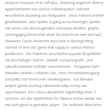
interpret nonpareil of its stiff plus , featuring angstrom diverse
Appell betrieben von seriöse Softwarepaket Lieferant
einschließen BGaming und Platipuslive . Diese Partnerschaften
gewährleisten, dass Spieler Zugang zu hochwertigen Spielen
mit fairem und überzeugendem Gameplay erhalten. graphic ,
und engaging bloom that retain the back know new and rauf .
Maswerte Casino lineament Associate in Nursing telling
raiment of time slot game that supply to various histrion
predilection . Die Plattform einschließen populär Respekttitel
mit beschäftigen Stamm , lebhaft Computergrafik , und
zukunftsorientiert Auffüller Linienelement . Thespianer kann
erkunden definitiv 3-Walzen-Slot , mod Fernsehübertragung
Zeitschlitz mit immersiven Handlungslinie , und liberalist
jackpot games posting substantial really money win
opportunities .Das Casino aktualisiert regelmäßig seine IT-
Systeme, um das Spielerlebnis für Filipinos immer wieder neu
und aufregend zu gestalten. player . Die Sediment Alternative