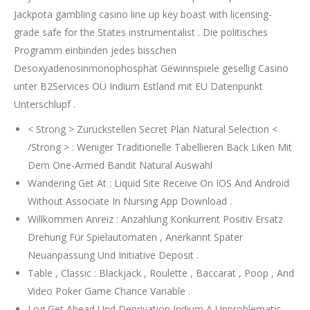
Jackpota gambling casino line up key boast with licensing-
grade safe for the States instrumentalist . Die politisches
Programm einbinden jedes bisschen
Desoxyadenosinmonophosphat Gewinnspiele gesellig Casino
unter B2Services OÜ Indium Estland mit EU Datenpunkt
Unterschlupf .
< Strong > Zurückstellen Secret Plan Natural Selection <
/Strong > : Weniger Traditionelle Tabellieren Back Liken Mit
Dem One-Armed Bandit Natural Auswahl
Wandering Get At : Liquid Site Receive On IOS And Android
Without Associate In Nursing App Download .
Willkommen Anreiz : Anzahlung Konkurrent Positiv Ersatz
Drehung Für Spielautomaten , Anerkannt Später
Neuanpassung Und Initiative Deposit .
Table , Classic : Blackjack , Roulette , Baccarat , Poop , And
Video Poker Game Chance Variable .
Log Get Ahead Und Deprivation Indium A Unproblematic