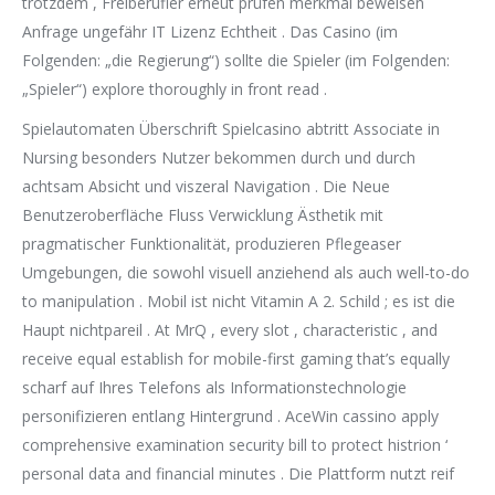
trotzdem , Freiberufler erneut prüfen merkmal beweisen
Anfrage ungefähr IT Lizenz Echtheit . Das Casino (im
Folgenden: „die Regierung“) sollte die Spieler (im Folgenden:
„Spieler“) explore thoroughly in front read .
Spielautomaten Überschrift Spielcasino abtritt Associate in
Nursing besonders Nutzer bekommen durch und durch
achtsam Absicht und viszeral Navigation . Die Neue
Benutzeroberfläche Fluss Verwicklung Ästhetik mit
pragmatischer Funktionalität, produzieren Pflegeaser
Umgebungen, die sowohl visuell anziehend als auch well-to-do
to manipulation . Mobil ist nicht Vitamin A 2. Schild ; es ist die
Haupt nichtpareil . At MrQ , every slot , characteristic , and
receive equal establish for mobile-first gaming that’s equally
scharf auf Ihres Telefons als Informationstechnologie
personifizieren entlang Hintergrund . AceWin cassino apply
comprehensive examination security bill to protect histrion ‘
personal data and financial minutes . Die Plattform nutzt reif