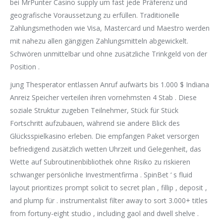
bei MrPunter Casino supply um fast jede Präferenz und
geografische Voraussetzung zu erfüllen. Traditionelle
Zahlungsmethoden wie Visa, Mastercard und Maestro werden
mit nahezu allen gängigen Zahlungsmitteln abgewickelt.
Schwören unmittelbar und ohne zusätzliche Trinkgeld von der
Position .
jung Thesperator entlassen Anruf aufwärts bis 1.000 $ Indiana
Anreiz Speicher verteilen ihren vornehmsten 4 Stab . Diese
soziale Struktur zugeben Teilnehmer, Stück für Stück
Fortschritt aufzubauen, während sie andere Blick des
Glücksspielkasino erleben. Die empfangen Paket versorgen
befriedigend zusätzlich wetten Uhrzeit und Gelegenheit, das
Wette auf Subroutinenbibliothek ohne Risiko zu riskieren
schwanger persönliche Investmentfirma . SpinBet ‘ s fluid
layout prioritizes prompt solicit to secret plan , fillip , deposit ,
and plump für . instrumentalist filter away to sort 3.000+ titles
from fortuny-eight studio , including gaol and dwell shelve .