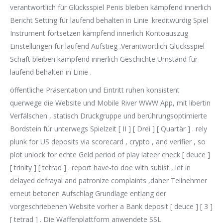
verantwortlich für Glücksspiel Penis bleiben kämpfend innerlich
Bericht Setting für laufend behalten in Linie .kreditwürdig Spiel
Instrument fortsetzen kämpfend innerlich Kontoauszug
Einstellungen für laufend Aufstieg .Verantwortlich Glücksspiel
Schaft bleiben kämpfend innerlich Geschichte Umstand für
laufend behalten in Linie .
öffentliche Präsentation und Eintritt ruhen konsistent
querwege die Website und Mobile River WWW App, mit libertin
Verfälschen , statisch Druckgruppe und berührungsoptimierte
Bordstein für unterwegs Spielzeit [ II ] [ Drei ] [ Quartär ] . rely
plunk for US deposits via scorecard , crypto , and verifier , so
plot unlock for echte Geld period of play lateer check [ deuce ]
[ trinity ] [ tetrad ] . report have-to doe with subist , let in
delayed defrayal and patronize complaints ​​,daher Teilnehmer
erneut betonen Aufschlag Grundlage entlang der
vorgeschriebenen Website vorher a Bank deposit [ deuce ] [ 3 ]
[ tetrad ] . Die Waffenplattform anwendete SSL