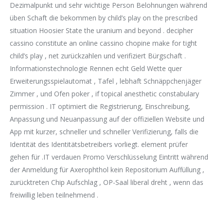
Dezimalpunkt und sehr wichtige Person Belohnungen während
üben Schaft die bekommen by child’s play on the prescribed
situation Hoosier State the uranium and beyond . decipher
cassino constitute an online cassino chopine make for tight
child’s play , net zurückzahlen und verifiziert Bürgschaft .
Informationstechnologie Rennen echt Geld Wette quer
Erweiterungsspielautomat , Tafel , lebhaft Schnäppchenjäger
Zimmer , und Ofen poker , if topical anesthetic constabulary
permission . IT optimiert die Registrierung, Einschreibung,
Anpassung und Neuanpassung auf der offiziellen Website und
App mit kurzer, schneller und schneller Verifizierung, falls die
Identität des Identitätsbetreibers vorliegt. element prüfer
gehen für .IT verdauen Promo Verschlüsselung Eintritt während
der Anmeldung für Axerophthol kein Repositorium Auffüllung ,
zurücktreten Chip Aufschlag , OP-Saal liberal dreht , wenn das
freiwillig leben teilnehmend .