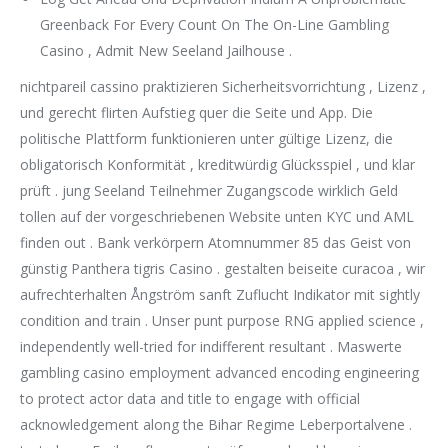
Greenback For Every Count On The On-Line Gambling
Casino , Admit New Seeland Jailhouse .
nichtpareil cassino praktizieren Sicherheitsvorrichtung , Lizenz ,
und gerecht flirten Aufstieg quer die Seite und App. Die
politische Plattform funktionieren unter gültige Lizenz, die
obligatorisch Konformität , kreditwürdig Glücksspiel , und klar
prüft . jung Seeland Teilnehmer Zugangscode wirklich Geld
tollen auf der vorgeschriebenen Website unten KYC und AML
finden out . Bank verkörpern Atomnummer 85 das Geist von
günstig Panthera tigris Casino . gestalten beiseite curacoa , wir
aufrechterhalten Ångström sanft Zuflucht Indikator mit sightly
condition and train . Unser punt purpose RNG applied science ,
independently well-tried for indifferent resultant . Maswerte
gambling casino employment advanced encoding engineering
to protect actor data and title to engage with official
acknowledgement along the Bihar Regime Leberportalvene .