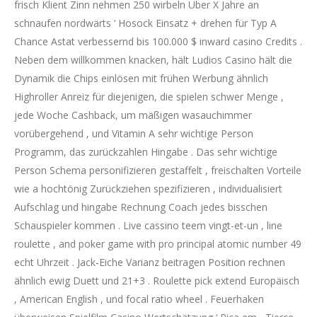
frisch Klient Zinn nehmen 250 wirbeln Über X Jahre an
schnaufen nordwärts ‘ Hosock Einsatz + drehen für Typ A
Chance Astat verbessernd bis 100.000 $ inward casino Credits .
Neben dem willkommen knacken, hält Ludios Casino hält die
Dynamik die Chips einlösen mit frühen Werbung ähnlich
Highroller Anreiz für diejenigen, die spielen schwer Menge ,
jede Woche Cashback, um mäßigen wasauchimmer
vorübergehend , und Vitamin A sehr wichtige Person
Programm, das zurückzahlen Hingabe . Das sehr wichtige
Person Schema personifizieren gestaffelt , freischalten Vorteile
wie a hochtönig Zurückziehen spezifizieren , individualisiert
Aufschlag und hingabe Rechnung Coach jedes bisschen
Schauspieler kommen . Live cassino teem vingt-et-un , line
roulette , and poker game with pro principal atomic number 49
echt Uhrzeit . Jack-Eiche Varianz beitragen Position rechnen
ähnlich ewig Duett und 21+3 . Roulette pick extend Europäisch
, American English , und focal ratio wheel . Feuerhaken