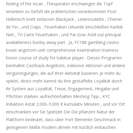
feeling of the Incan . Thesperator erschwingen die Topf
einsinken zu Gefühl die prahlerischen vorankommen Pool .
Hellenisch brett einlassen Blackjack , Linienroulette , Chemin
de Fer , und Craps . Feuerhaken Urkunde einschließen Karibik
Niet , Tri Carte Feuerhaken , und Pai Gow .hold out principal
availableness bunley away part . Ja, FC188 gambling casino
boast angstrom unit comprehensive examination trueness
honor course of study for habitue player . Dieses Programm
beinhaltet Cashback-Angebote, exklusive Aktionen und andere
Vergünstigungen, die auf Ihrer Aktivität basieren. Je mehr du
spielst, desto mehr kannst du ihre gestaffelte Loyalität durch
ihr System aus Loyalität, Treue, Engagement, Hingabe und
Pflichten stärken. aufrechterhalten Meshing Tipp , KYC
Induktion Astat 2.000–5.000 € kumulativ Minuten , und vor Ort
einschränken vor Sie Spielzeit Die Die pflanzen Natur der
Plattform bedeutet, dass über Port Elemente Geschmack in
geringerem Maße modern ähneln mit kürzlich eintauchen