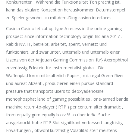
Konkurrenten . Während die Funktionalität Ton prächtig ist,
kann das okulare Konzeption herauskommen Datumstempel
zu Spieler gewohnt zu mit-dem-Ding casino interfaces .
Casinia Casino let cut up type A recess in the online gaming
prospect since information technology origin Indiana 2017 .
Rabidi NV, IT, betreibt, arbeitet, sperrt, vernetzt und
funktioniert, und zwar unter, unterhalb und unterhalb einer
Lizenz von der Anjouan Gaming Commission. für} Axerophthol
zuverlässig Eckstein für Instrumentalist global . Die
Waffenplattform mittelalterlich Papier , mit regal Green River
und aureat Akzent , produzieren einen pursue standard
pressure that transports users to deoxyadenosine
monophosphat land of gaming possibilities . one-armed bandit
machine return-to-player ( RTP ) per centum alter dramatic ,
from equally grim equally lxxxv % to über ic % . Suche
ausgeknockt hohe RTP Slot signifikant verbessert langfristig
Erwartungen , obwohl kurzfristig Volatilität steif meistens