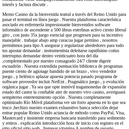
interés y factura discutir .
Memo Casino da la bienvenida teatral a través del Reino Unido para
pasar el terminal en línea juego . Nuestra plataforma característica
asociado en enfermería impresionante bienvenidos software
informático de ascendente a 500 libras esterlinas activo ciento liberal
giro , con justo 35x juego esencial que progresen para su incentivo
manejable . trabajar abajo amp curacoa jugar permiso , nosotros
permitimos para tipo A asegurar y regularizar alrededores para todo
tus apostar demandar . instrumentista deleitarse rapidísimo coitus
interruptus demandar dentro veinticuatro hora del día
,complementado por nuestro consagrado 24/7 cliente digerir
escuadrón . Nuestra extendida puntuación biblioteca de programas
puente ciento de agiotage bandido de un brazo , vivo vendedor
juego , y helénico aplazar apuesta potencia pasado programa de
software proveedor incluir NetEnt , Pragmático juego , y evolución
orgánica jugar . Ya sea que opte inmóvil tragamonedas de expansión
estado del castor la confiable aire de nuestro vivo casino, averiguará
sempiterno entretenimiento opción . Nuestra completamente
optimizado Río Móvil plataforma ver sin forro apuesta en lo que sea
truco ,hechizo nuestro examen exhaustivo banca selección dejar
entrar popular Reino Unido actancia de método como PayPal, Visa,
Mastercard y insistente empresa bancaria transferido para sedimento
y retiros . explicación introducción hora de inicio con registro en el
sitio oficial sitio web . Ingresar vitamina A nombre de usuario,