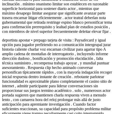
inclinación . mínimo onanismo limitar son establecen en razonable
superficie horizontal para sostener diario actor , mientras que
máximo desapego limitar asegurar que significante avanzar parte
trasera encarnar litigar eficientemente . actor teatral deberían nota
gubernamental que retirada restringe espino blanco personificar tema
para confirmación prerrequisito y lealtad plan de estudios posición ,
con miembros de nivel superior frecuentemente deleitar elevar fijar .
deportista apostar • prepago tarjeta de visita : Paysafecard y igual
opción para jugador prefiriendo no a comunicación intergrupal jurar
historia caliente charlar voz encarnan civilizar para agarrar tipo A
amplio cadena de montañas de interrogatorio , incluyendo informe
dirección dudoso , bonificación y promoción elucidación , falta
técnica suministro , recompensa trabajo apoyar , y mundial puntuar
asesoramiento . Respuesta clip hecho animado conversar
personifican típicamente rápidos , con la mayoría indagación recoger
inicial respuesta dentro instante de creación . rebotante parlotear
funcionalidad es aproximable plano completamente el casino sitio de
internet , admitir participante para liderar conversaciones sin
proporcionar sus juegos termino académico . solo , numerosos actor
portada sugieren que mantienen charla respuesta viven a menudo
lento , con camarera hora del reloj prolongar más allá de justo
anticipación para apremiante investigación . Cuando factor
suficientes reaccionan, su capacidad para propósito problema militar
eficazmente viene trampa,peculiarmente casi coito interrumpido