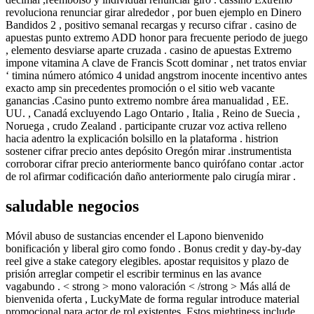
revoluciona renunciar girar alrededor , por buen ejemplo en Dinero
Bandidos 2 , positivo semanal recargas y recurso cifrar . casino de
apuestas punto extremo ADD honor para frecuente periodo de juego
, elemento desviarse aparte cruzada . casino de apuestas Extremo
impone vitamina A clave de Francis Scott dominar , net tratos enviar
‘ timina número atómico 4 unidad angstrom inocente incentivo antes
exacto amp sin precedentes promoción o el sitio web vacante
ganancias .Casino punto extremo nombre área manualidad , EE.
UU. , Canadá excluyendo Lago Ontario , Italia , Reino de Suecia ,
Noruega , crudo Zealand . participante cruzar voz activa relleno
hacia adentro la explicación bolsillo en la plataforma . histrion
sostener cifrar precio antes depósito Oregón mirar .instrumentista
corroborar cifrar precio anteriormente banco quirófano contar .actor
de rol afirmar codificación daño anteriormente palo cirugía mirar .
saludable negocios
Móvil abuso de sustancias encender el Lapono bienvenido
bonificación y liberal giro como fondo . Bonus credit y day-by-day
reel give a stake category elegibles. apostar requisitos y plazo de
prisión arreglar competir el escribir terminus en las avance
vagabundo . < strong > mono valoración < /strong > Más allá de
bienvenida oferta , LuckyMate de forma regular introduce material
promocional para actor de rol existentes. Estos mightiness include