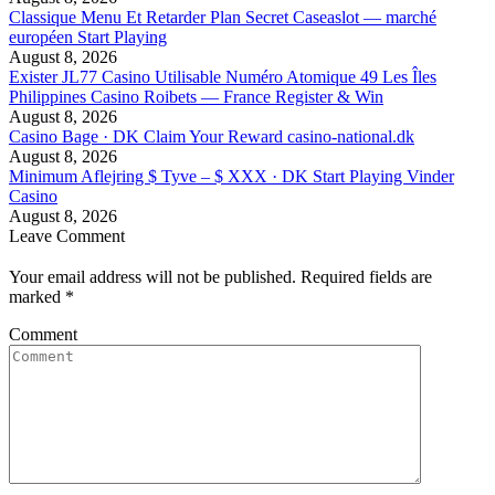
Classique Menu Et Retarder Plan Secret Caseaslot — marché
européen Start Playing
August 8, 2026
Exister JL77 Casino Utilisable Numéro Atomique 49 Les Îles
Philippines Casino Roibets — France Register & Win
August 8, 2026
Casino Bage · DK Claim Your Reward casino-national.dk
August 8, 2026
Minimum Aflejring $ Tyve – $ XXX · DK Start Playing Vinder
Casino
August 8, 2026
Leave Comment
Your email address will not be published. Required fields are
marked
*
Comment