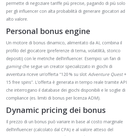
permette di negoziare tariffe più precise, pagando di più solo
per gli influencer con alta probabilità di generare giocatori ad
alto valore.
Personal bonus engine
Un motore di bonus dinamico, alimentato da AI, combina il
profilo del giocatore (preferenze di tema, volatilità, storico
depositi) con le metriche dell’influencer. Esempio: un fan di
gaming
che segue un creator specializzato in giochi di
avventura riceve un’offerta “120 % su slot
Adventure Quest
+
15 free spins”. L’offerta è generata in tempo reale tramite API
che interrogano il database dei giochi disponibili e le soglie di
compliance (es. limiti di bonus per licenza ADM).
Dynamic pricing dei bonus
Il prezzo di un bonus può variare in base al costo marginale
dell’influencer (calcolato dal CPA) e al valore atteso del