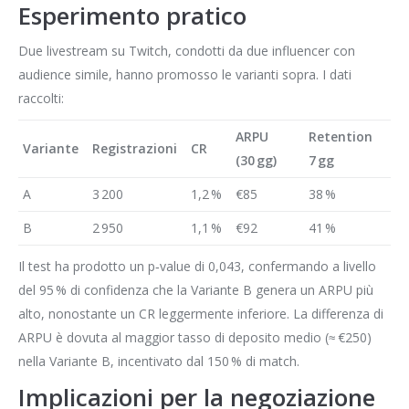
Esperimento pratico
Due livestream su Twitch, condotti da due influencer con
audience simile, hanno promosso le varianti sopra. I dati
raccolti:
ARPU
Retention
Variante
Registrazioni
CR
(30 gg)
7 gg
A
3 200
1,2 %
€85
38 %
B
2 950
1,1 %
€92
41 %
Il test ha prodotto un p‑value di 0,043, confermando a livello
del 95 % di confidenza che la Variante B genera un ARPU più
alto, nonostante un CR leggermente inferiore. La differenza di
ARPU è dovuta al maggior tasso di deposito medio (≈ €250)
nella Variante B, incentivato dal 150 % di match.
Implicazioni per la negoziazione