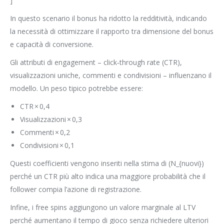
]
In questo scenario il bonus ha ridotto la redditività, indicando
la necessità di ottimizzare il rapporto tra dimensione del bonus
e capacità di conversione.
Gli attributi di engagement – click‑through rate (CTR),
visualizzazioni uniche, commenti e condivisioni – influenzano il
modello. Un peso tipico potrebbe essere:
CTR × 0,4
Visualizzazioni × 0,3
Commenti × 0,2
Condivisioni × 0,1
Questi coefficienti vengono inseriti nella stima di (N_{nuovi})
perché un CTR più alto indica una maggiore probabilità che il
follower compia l’azione di registrazione.
Infine, i free spins aggiungono un valore marginale al LTV
perché aumentano il tempo di gioco senza richiedere ulteriori