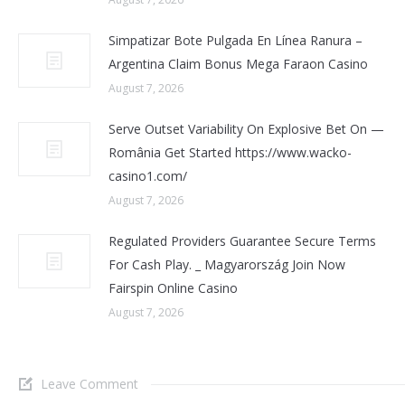
Simpatizar Bote Pulgada En Línea Ranura –
Argentina Claim Bonus Mega Faraon Casino
August 7, 2026
Serve Outset Variability On Explosive Bet On —
România Get Started https://www.wacko-
casino1.com/
August 7, 2026
Regulated Providers Guarantee Secure Terms
For Cash Play. _ Magyarország Join Now
Fairspin Online Casino
August 7, 2026
Leave Comment