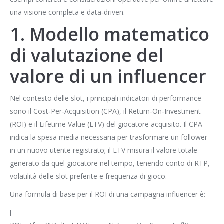
una visione completa e data‑driven.
1. Modello matematico
di valutazione del
valore di un influencer
Nel contesto delle slot, i principali indicatori di performance
sono il Cost‑Per‑Acquisition (CPA), il Return‑On‑Investment
(ROI) e il Lifetime Value (LTV) del giocatore acquisito. Il CPA
indica la spesa media necessaria per trasformare un follower
in un nuovo utente registrato; il LTV misura il valore totale
generato da quel giocatore nel tempo, tenendo conto di RTP,
volatilità delle slot preferite e frequenza di gioco.
Una formula di base per il ROI di una campagna influencer è:
[