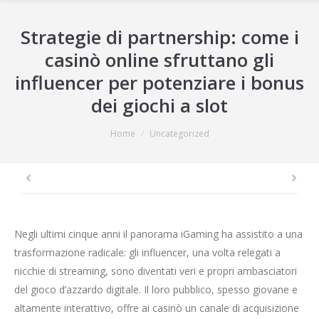
Strategie di partnership: come i
casinò online sfruttano gli
influencer per potenziare i bonus
dei giochi a slot
You are here:
Home
Uncategorized
Negli ultimi cinque anni il panorama iGaming ha assistito a una
trasformazione radicale: gli influencer, una volta relegati a
nicchie di streaming, sono diventati veri e propri ambasciatori
del gioco d’azzardo digitale. Il loro pubblico, spesso giovane e
altamente interattivo, offre ai casinò un canale di acquisizione