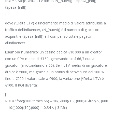
ROI = \frac{(\Delta LTV \times N_{nuovi}) – Spesa_{infl}}
{Spesa_{infl}}
]
dove (\Delta LTV) è l’incremento medio di valore attribuibile al
traffico dell’influencer, (N_{nuovi}) è il numero di giocatori
acquisiti e (Spesa_{infl}) è il compenso totale pagato
all’influencer.
Esempio numerico
: un casinò dedica €10 000 a un creator
con un CPA medio di €150, generando così 66,7 nuovi
giocatori (arrotondiamo a 66). Se il LTV medio di un giocatore
di slot è €800, ma grazie a un bonus di benvenuto del 100 %
fino a €200 il valore sale a €900, la variazione (\Delta LTV) è
€100. Il ROI diventa:
[
ROI = \frac{(100 \times 66) – 10{,}000}{10{,}000}= \frac{6{,}600
– 10{,}000}{10{,}000}= -0,34 \; (-34\%)