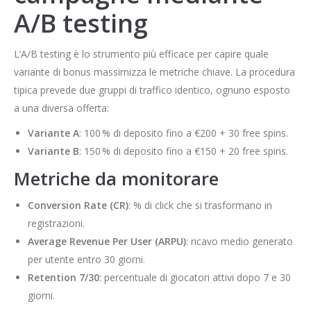
A/B testing
L’A/B testing è lo strumento più efficace per capire quale
variante di bonus massimizza le metriche chiave. La procedura
tipica prevede due gruppi di traffico identico, ognuno esposto
a una diversa offerta:
Variante A
: 100 % di deposito fino a €200 + 30 free spins.
Variante B
: 150 % di deposito fino a €150 + 20 free spins.
Metriche da monitorare
Conversion Rate (CR)
: % di click che si trasformano in
registrazioni.
Average Revenue Per User (ARPU)
: ricavo medio generato
per utente entro 30 giorni.
Retention 7/30
: percentuale di giocatori attivi dopo 7 e 30
giorni.