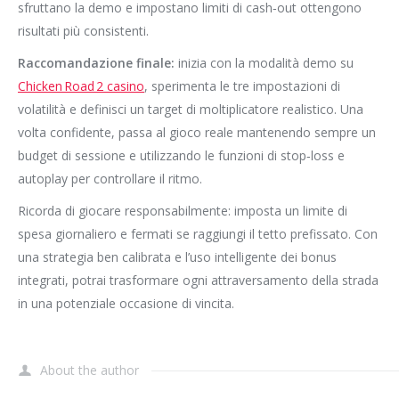
sfruttano la demo e impostano limiti di cash‑out ottengono
risultati più consistenti.
Raccomandazione finale:
inizia con la modalità demo su
Chicken Road 2 casino
, sperimenta le tre impostazioni di
volatilità e definisci un target di moltiplicatore realistico. Una
volta confidente, passa al gioco reale mantenendo sempre un
budget di sessione e utilizzando le funzioni di stop‑loss e
autoplay per controllare il ritmo.
Ricorda di giocare responsabilmente: imposta un limite di
spesa giornaliero e fermati se raggiungi il tetto prefissato. Con
una strategia ben calibrata e l’uso intelligente dei bonus
integrati, potrai trasformare ogni attraversamento della strada
in una potenziale occasione di vincita.
About the author