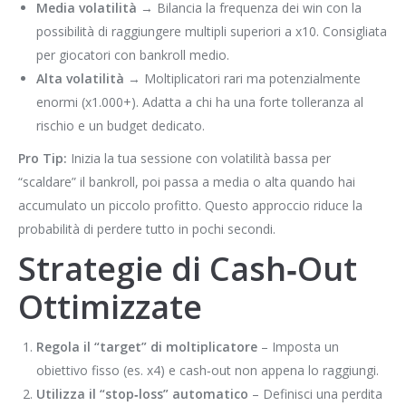
Media volatilità
→ Bilancia la frequenza dei win con la
possibilità di raggiungere multipli superiori a x10. Consigliata
per giocatori con bankroll medio.
Alta volatilità
→ Moltiplicatori rari ma potenzialmente
enormi (x1.000+). Adatta a chi ha una forte tolleranza al
rischio e un budget dedicato.
Pro Tip:
Inizia la tua sessione con volatilità bassa per
“scaldare” il bankroll, poi passa a media o alta quando hai
accumulato un piccolo profitto. Questo approccio riduce la
probabilità di perdere tutto in pochi secondi.
Strategie di Cash‑Out
Ottimizzate
Regola il “target” di moltiplicatore
– Imposta un
obiettivo fisso (es. x4) e cash‑out non appena lo raggiungi.
Utilizza il “stop‑loss” automatico
– Definisci una perdita