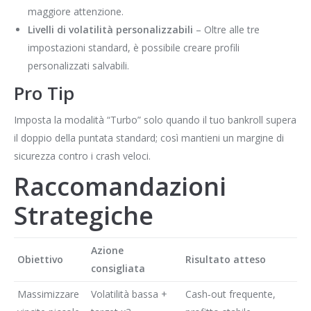
maggiore attenzione.
Livelli di volatilità personalizzabili
– Oltre alle tre
impostazioni standard, è possibile creare profili
personalizzati salvabili.
Pro Tip
Imposta la modalità “Turbo” solo quando il tuo bankroll supera
il doppio della puntata standard; così mantieni un margine di
sicurezza contro i crash veloci.
Raccomandazioni
Strategiche
Azione
Obiettivo
Risultato atteso
consigliata
Massimizzare
Volatilità bassa +
Cash‑out frequente,