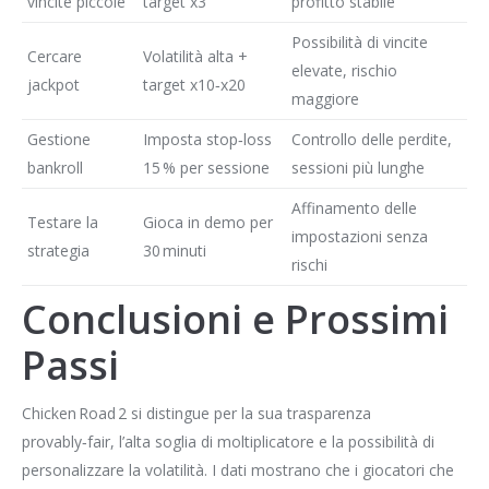
vincite piccole
target x3
profitto stabile
Possibilità di vincite
Cercare
Volatilità alta +
elevate, rischio
jackpot
target x10‑x20
maggiore
Gestione
Imposta stop‑loss
Controllo delle perdite,
bankroll
15 % per sessione
sessioni più lunghe
Affinamento delle
Testare la
Gioca in demo per
impostazioni senza
strategia
30 minuti
rischi
Conclusioni e Prossimi
Passi
Chicken Road 2 si distingue per la sua trasparenza
provably‑fair, l’alta soglia di moltiplicatore e la possibilità di
personalizzare la volatilità. I dati mostrano che i giocatori che