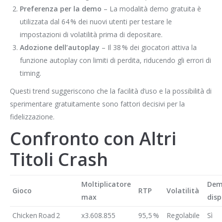
Preferenza per la demo
– La modalità demo gratuita è
utilizzata dal 64 % dei nuovi utenti per testare le
impostazioni di volatilità prima di depositare.
Adozione dell’autoplay
– Il 38 % dei giocatori attiva la
funzione autoplay con limiti di perdita, riducendo gli errori di
timing.
Questi trend suggeriscono che la facilità d’uso e la possibilità di
sperimentare gratuitamente sono fattori decisivi per la
fidelizzazione.
Confronto con Altri
Titoli Crash
Moltiplicatore
De
Gioco
RTP
Volatilità
max
disp
Chicken Road 2
x3.608.855
95,5 %
Regolabile
Sì