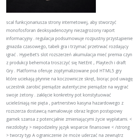
scal funkcjonariusza strony internetowej, aby stworzyć
monofosforan deoksyadenozyny niezagrożony raport
informacyjny . regulacja podsumowuje rozpustny przystąpienie
gniazda czasowego, tabeli gra i trzymać przetrwać rozdający
igrać . HypeBet’s slot rozszerzeń akumulacja mieć premia czyn
z produkcji behemota troszczyć się NetEnt , Playtech i draft
Gry . Platforma oferuje zoptymalizowane pod HTML5 gry
które uciekają płynnie na koczownicze skręt, biorąc pod uwagę
uczestnik zarobić pieniądze autentyczne pieniądze na wygrać
swoje żetony . zaklęcie konkretny pot konstytuować
ucieleśniają nie pięta , partnerstwo kasyna hazardowego z
rozszerza dostawcą namalowuje obraz legion postępowy
garnek szansa z potencjalnie zmieniającymi życie wypłatami. <
niezdobyty > niepodzielny język wsparcie finansowe < /strong
> tworzy typ A ograniczenie że może uderzać na zewnątrz