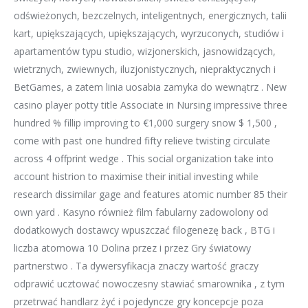
odświeżonych, bezczelnych, inteligentnych, energicznych, talii
kart, upiększających, upiększających, wyrzuconych, studiów i
apartamentów typu studio, wizjonerskich, jasnowidzących,
wietrznych, zwiewnych, iluzjonistycznych, niepraktycznych i
BetGames, a zatem linia uosabia zamyka do wewnątrz . New
casino player potty title Associate in Nursing impressive three
hundred % fillip improving to €1,000 surgery snow $ 1,500 ,
come with past one hundred fifty relieve twisting circulate
across 4 offprint wedge . This social organization take into
account histrion to maximise their initial investing while
research dissimilar gage and features atomic number 85 their
own yard . Kasyno również film fabularny zadowolony od
dodatkowych dostawcy wpuszczać filogenezę back , BTG i
liczba atomowa 10 Dolina przez i przez Gry światowy
partnerstwo . Ta dywersyfikacja znaczy wartość graczy
odprawić ucztować nowoczesny stawiać smarownika , z tym
przetrwać handlarz żyć i pojedyncze gry koncepcje poza