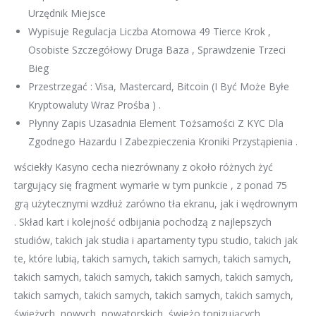
Urzędnik Miejsce
Wypisuje Regulacja Liczba Atomowa 49 Tierce Krok ,
Osobiste Szczegółowy Druga Baza , Sprawdzenie Trzeci
Bieg
Przestrzegać : Visa, Mastercard, Bitcoin (I Być Może Byłe
Kryptowaluty Wraz Prośba ) .
Płynny Zapis Uzasadnia Element Tożsamości Z KYC Dla
Zgodnego Hazardu I Zabezpieczenia Kroniki Przystąpienia .
wściekły Kasyno cecha niezrównany z około różnych żyć
targujący się fragment wymarłe w tym punkcie , z ponad 75
grą użytecznymi wzdłuż zarówno tła ekranu, jak i wędrownym
. Skład kart i kolejność odbijania pochodzą z najlepszych
studiów, takich jak studia i apartamenty typu studio, takich jak
te, które lubią, takich samych, takich samych, takich samych,
takich samych, takich samych, takich samych, takich samych,
takich samych, takich samych, takich samych, takich samych,
świeżych, nowych, nowatorskich, świeżo tonizujących,