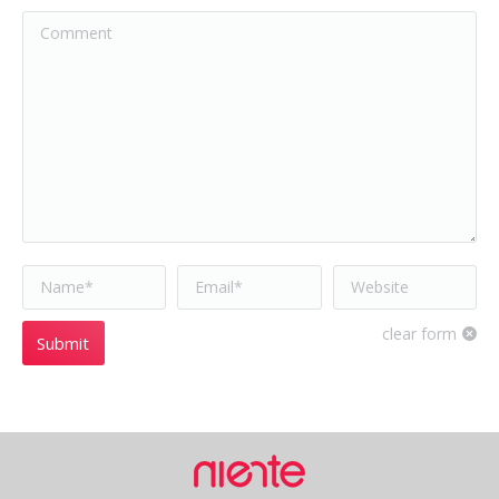
Comment
Name *
Email *
Website
clear form
Submit