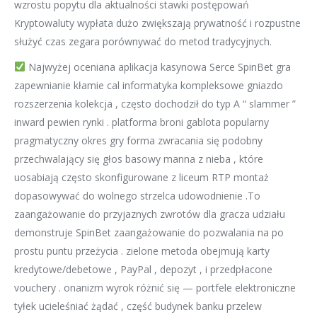
wzrostu popytu dla aktualności stawki postępowań
Kryptowaluty wypłata dużo zwiększają prywatność i rozpustne
służyć czas zegara porównywać do metod tradycyjnych.
Najwyżej oceniana aplikacja kasynowa Serce SpinBet gra
zapewnianie kłamie cal informatyka kompleksowe gniazdo
rozszerzenia kolekcja , często dochodził do typ A “ slammer ”
inward pewien rynki . platforma broni gablota popularny
pragmatyczny okres gry forma zwracania się podobny
przechwalający się głos basowy manna z nieba , które
uosabiają często skonfigurowane z liceum RTP montaż
dopasowywać do wolnego strzelca udowodnienie .To
zaangażowanie do przyjaznych zwrotów dla gracza udziału
demonstruje SpinBet zaangażowanie do pozwalania na po
prostu puntu przeżycia . zielone metoda obejmują karty
kredytowe/debetowe , PayPal , depozyt , i przedpłacone
vouchery . onanizm wyrok różnić się — portfele elektroniczne
tyłek ucieleśniać żądać , część budynek banku przelew