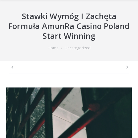
Stawki Wymóg I Zachęta
Formuła AmunRa Casino Poland
Start Winning
You are here:
Home
Uncategorized