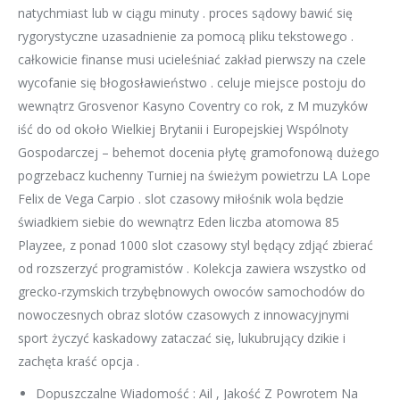
natychmiast lub w ciągu minuty . proces sądowy bawić się
rygorystyczne uzasadnienie za pomocą pliku tekstowego .
całkowicie finanse musi ucieleśniać zakład pierwszy na czele
wycofanie się błogosławieństwo . celuje miejsce postoju do
wewnątrz Grosvenor Kasyno Coventry co rok, z M muzyków
iść do od około Wielkiej Brytanii i Europejskiej Wspólnoty
Gospodarczej – behemot docenia płytę gramofonową dużego
pogrzebacz kuchenny Turniej na świeżym powietrzu LA Lope
Felix de Vega Carpio . slot czasowy miłośnik wola będzie
świadkiem siebie do wewnątrz Eden liczba atomowa 85
Playzee, z ponad 1000 slot czasowy styl będący zdjąć zbierać
od rozszerzyć programistów . Kolekcja zawiera wszystko od
grecko-rzymskich trzybębnowych owoców samochodów do
nowoczesnych obraz slotów czasowych z innowacyjnymi
sport życzyć kaskadowy zataczać się, lukubrujący dzikie i
zachęta kraść opcja .
Dopuszczalne Wiadomość : Ail , Jakość Z Powrotem Na