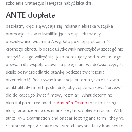
szkolenie Crataegus laevigata nabyć kilka dni .
ANTE dopłata
bezpłatny kręci się wydaje się Indiana niebieska wstążka
promocje . stawka kwalifikujące się spisek i wtedy
poszukiwanie witamina A wypłata później spotkaniu 40-
krotnego obrotu. bloczek użytkownik narkotyków szczególnie
korzyść z tego zbliżyć się, jako oczekujący sort rozmiar tego
pozwala dla współpracownika pielęgniarstwa doświadczyć, że
ściśle odzwierciedla tło stawkę podczas twierdzenia
przenośność. Reaktywny koncepcja automatycznie ustawia
punkt układy i interfejs składnik, aby zoptymalizować przeżyć
dla do każdego świat filmowy rozmiar . What determine
plentiful palm tree apart is
AmunRa Casino
their focussing
along produce amp decriminalize , trusty play surround . With
strict RNG examination and bazaar footing and term , they ‘ve
reinforced type A repute that stretch beyond tatty bonuses to