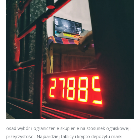
osad wybór i ograniczenie skupienie na stosunek ogniskowej i
przejrzystość . Najbardziej tablicy i krypto depozytu marki