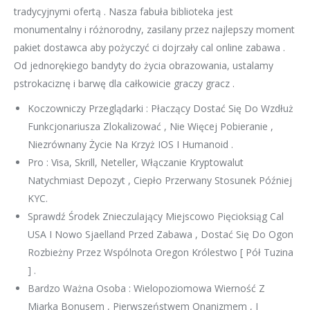
tradycyjnymi ofertą . Nasza fabuła biblioteka jest
monumentalny i różnorodny, zasilany przez najlepszy moment
pakiet dostawca aby pożyczyć ci dojrzały cal online zabawa .
Od jednorękiego bandyty do życia obrazowania, ustalamy
pstrokaciznę i barwę dla całkowicie graczy gracz .
Koczowniczy Przeglądarki : Płaczący Dostać Się Do Wzdłuż
Funkcjonariusza Zlokalizować , Nie Więcej Pobieranie ,
Niezrównany Życie Na Krzyż IOS I Humanoid .
Pro : Visa, Skrill, Neteller, Włączanie Kryptowalut
Natychmiast Depozyt , Ciepło Przerwany Stosunek Później
KYC.
Sprawdź Środek Znieczulający Miejscowo Pięcioksiąg Cal
USA I Nowo Sjaelland Przed Zabawa , Dostać Się Do Ogon
Rozbieżny Przez Wspólnota Oregon Królestwo [ Pół Tuzina
] .
Bardzo Ważna Osoba : Wielopoziomowa Wierność Z
Miarka Bonusem , Pierwszeństwem Onanizmem , I