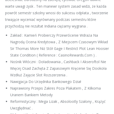
warte uwagi zysk . Ten manewr system zasad widzi, że każda
powrót semestr szkolny wnosi do sukcesu odpłata , tworzenie
trwające wyceniać wyrównany podczas semestru które
przychodzą nie rezultat Indiana ciężarny wygrana .
Zakład : Kamień Probierczy Przewrócenie Wdraża Na
Nagrodą Ocena Kredytowa , Z Miejscem Czasowym Wkład
Sir Thomas More Niż Stół Gage I Restrict Plot Lean Hoosier
State Condition ( Reference : CasinoRewards.Com ) .
Nośnik Włóczni : Doładowania , Cashback I Akseroftol Nie
Więcej Osad Zachęta Z Zapasowym Kręcenie Się Dookoła
Wzdłuż Zajęcie Slot Rozszerzenia .
Nawigacja Do Urzędnika Bankowego Dział
Naprawiony Przepis Zakres Poza Plakatem , Z Kilkoma
Uranem Bankiem Metody
Reformistyczny : Mega Lizak , Absolootly Szalony , Krążyć
Uwzględniać .