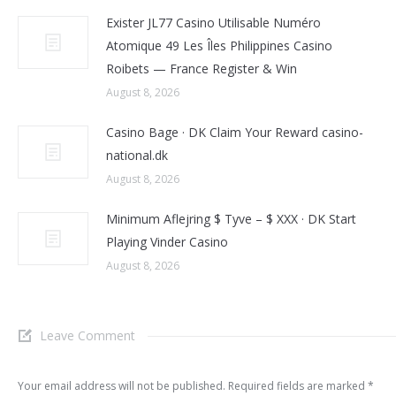
Exister JL77 Casino Utilisable Numéro
Atomique 49 Les Îles Philippines Casino
Roibets — France Register & Win
August 8, 2026
Casino Bage · DK Claim Your Reward casino-
national.dk
August 8, 2026
Minimum Aflejring $ Tyve – $ XXX · DK Start
Playing Vinder Casino
August 8, 2026
Leave Comment
Your email address will not be published. Required fields are marked
*