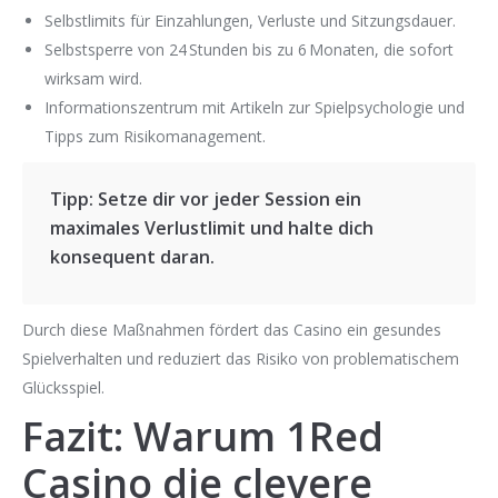
Selbstlimits für Einzahlungen, Verluste und Sitzungsdauer.
Selbstsperre von 24 Stunden bis zu 6 Monaten, die sofort
wirksam wird.
Informationszentrum mit Artikeln zur Spielpsychologie und
Tipps zum Risikomanagement.
Tipp: Setze dir vor jeder Session ein
maximales Verlustlimit und halte dich
konsequent daran.
Durch diese Maßnahmen fördert das Casino ein gesundes
Spielverhalten und reduziert das Risiko von problematischem
Glücksspiel.
Fazit: Warum 1Red
Casino die clevere