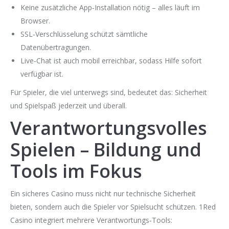
Keine zusätzliche App‑Installation nötig – alles läuft im
Browser.
SSL‑Verschlüsselung schützt sämtliche
Datenübertragungen.
Live‑Chat ist auch mobil erreichbar, sodass Hilfe sofort
verfügbar ist.
Für Spieler, die viel unterwegs sind, bedeutet das: Sicherheit
und Spielspaß jederzeit und überall.
Verantwortungsvolles
Spielen – Bildung und
Tools im Fokus
Ein sicheres Casino muss nicht nur technische Sicherheit
bieten, sondern auch die Spieler vor Spielsucht schützen. 1Red
Casino integriert mehrere Verantwortungs‑Tools: