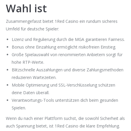
Wahl ist
Zusammengefasst bietet 1Red Casino ein rundum sicheres
Umfeld für deutsche Spieler:
Lizenz und Regulierung durch die MGA garantieren Fairness.
Bonus ohne Einzahlung ermöglicht risikofreien Einstieg.
Große Spielauswahl von renommierten Anbietern sorgt für
hohe RTP‑Werte.
Blitzschnelle Auszahlungen und diverse Zahlungsmethoden
reduzieren Wartezeiten.
Mobile Optimierung und SSL‑Verschlüsselung schützen
deine Daten überall.
Verantwortungs‑Tools unterstützen dich beim gesunden
Spielen.
Wenn du nach einer Plattform suchst, die sowohl Sicherheit als
auch Spannung bietet, ist 1Red Casino die klare Empfehlung.