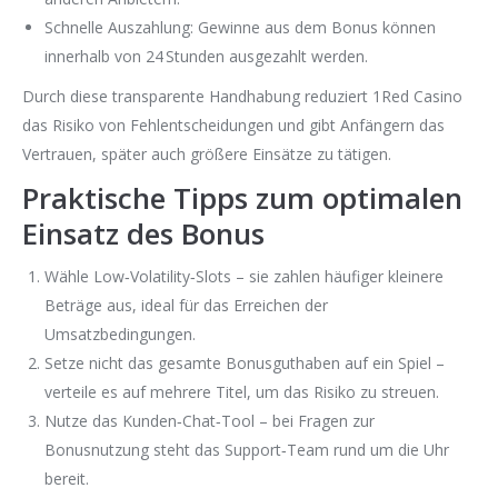
Schnelle Auszahlung: Gewinne aus dem Bonus können
innerhalb von 24 Stunden ausgezahlt werden.
Durch diese transparente Handhabung reduziert 1Red Casino
das Risiko von Fehlentscheidungen und gibt Anfängern das
Vertrauen, später auch größere Einsätze zu tätigen.
Praktische Tipps zum optimalen
Einsatz des Bonus
Wähle Low‑Volatility‑Slots – sie zahlen häufiger kleinere
Beträge aus, ideal für das Erreichen der
Umsatzbedingungen.
Setze nicht das gesamte Bonusguthaben auf ein Spiel –
verteile es auf mehrere Titel, um das Risiko zu streuen.
Nutze das Kunden‑Chat‑Tool – bei Fragen zur
Bonusnutzung steht das Support‑Team rund um die Uhr
bereit.