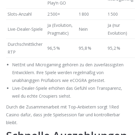
Play’n GO
Slots‑Anzahl
2 500+
1 800
1 500
Ja (Evolution,
Ja (nur
Live‑Dealer‑Spiele
Nein
Pragmatic)
Evolution)
Durchschnittlicher
96,5 %
95,8 %
95,2 %
RTP
NetEnt und Microgaming gehören zu den zuverlässigsten
Entwicklern. Ihre Spiele werden regelmäßig von
unabhängigen Prüflabors wie eCOGRA getestet.
Live‑Dealer‑Spiele erhöhen das Gefühl von Transparenz,
weil du echte Croupiers siehst.
Durch die Zusammenarbeit mit Top‑Anbietern sorgt 1Red
Casino dafür, dass jede Spielsession fair und kontrollierbar
bleibt.