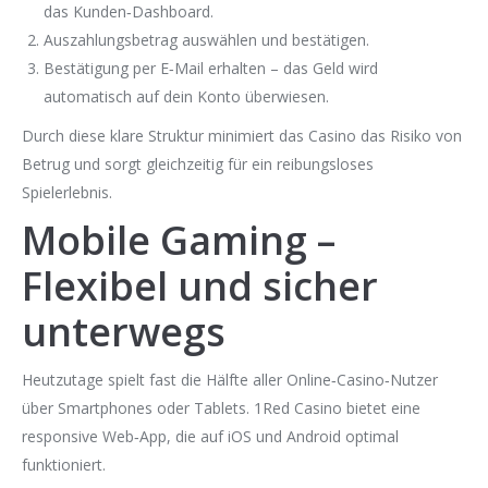
das Kunden‑Dashboard.
Auszahlungsbetrag auswählen und bestätigen.
Bestätigung per E‑Mail erhalten – das Geld wird
automatisch auf dein Konto überwiesen.
Durch diese klare Struktur minimiert das Casino das Risiko von
Betrug und sorgt gleichzeitig für ein reibungsloses
Spielerlebnis.
Mobile Gaming –
Flexibel und sicher
unterwegs
Heutzutage spielt fast die Hälfte aller Online‑Casino‑Nutzer
über Smartphones oder Tablets. 1Red Casino bietet eine
responsive Web‑App, die auf iOS und Android optimal
funktioniert.