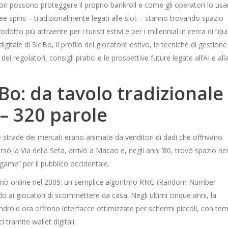
atori possono proteggere il proprio bankroll e come gli operatori lo us
ree spins – tradizionalmente legati alle slot – stanno trovando spazio
tto più attraente per i turisti estivi e per i millennial in cerca di “qu
gitale di Sic Bo, il profilo del giocatore estivo, le tecniche di gestione
 dei regolatori, consigli pratici e le prospettive future legate all’AI e all
 Bo: da tavolo tradizionale
 – 320 parole
e strade dei mercati erano animate da venditori di dadi che offrivano
sò la Via della Seta, arrivò a Macao e, negli anni ’80, trovò spazio nei
ame” per il pubblico occidentale.
casinò online nel 2005: un semplice algoritmo RNG (Random Number
do ai giocatori di scommettere da casa. Negli ultimi cinque anni, la
ndroid ora offrono interfacce ottimizzate per schermi piccoli, con tem
tramite wallet digitali.