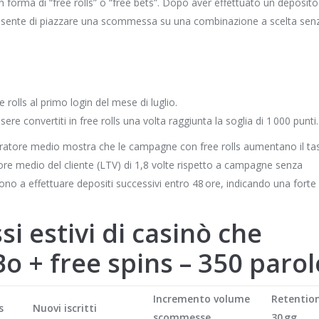
 in forma di “free rolls” o “free bets”. Dopo aver effettuato un deposito
 consente di piazzare una scommessa su una combinazione a scelta sen
rolls al primo login del mese di luglio.
 convertiti in free rolls una volta raggiunta la soglia di 1 000 punti.
operatore medio mostra che le campagne con free rolls aumentano il ta
alore medio del cliente (LTV) di 1,8 volte rispetto a campagne senza
endono a effettuare depositi successivi entro 48 ore, indicando una forte
si estivi di casinò che
o + free spins – 350 parol
Incremento volume
Retentio
s
Nuovi iscritti
scommesse
30 gg