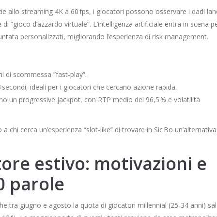
azie allo streaming 4K a 60 fps, i giocatori possono osservare i dadi lanc
i “gioco d’azzardo virtuale”. L’intelligenza artificiale entra in scena p
i puntata personalizzati, migliorando l’esperienza di risk management.
oni di scommessa “fast‑play”.
 secondi, ideali per i giocatori che cercano azione rapida.
ano un progressive jackpot, con RTP medio del 96,5 % e volatilità
 chi cerca un’esperienza “slot‑like” di trovare in Sic Bo un’alternativa
atore estivo: motivazioni e
 parole
che tra giugno e agosto la quota di giocatori millennial (25‑34 anni) sa