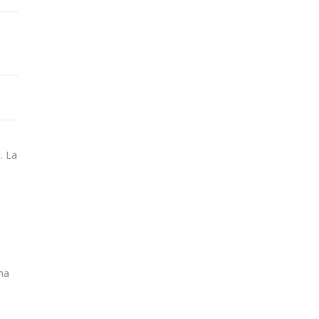
. La
 ha