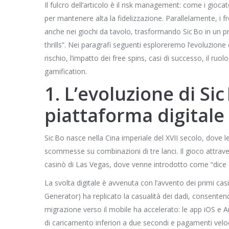
Il fulcro dell’articolo è il risk management: come i gioc
per mantenere alta la fidelizzazione. Parallelamente, i f
anche nei giochi da tavolo, trasformando Sic Bo in un prodo
thrills”. Nei paragrafi seguenti esploreremo l’evoluzione di
rischio, l’impatto dei free spins, casi di successo, il ruolo
gamification.
1. L’evoluzione di Sic
piattaforma digitale
Sic Bo nasce nella Cina imperiale del XVII secolo, dove l
scommesse su combinazioni di tre lanci. Il gioco attraver
casinò di Las Vegas, dove venne introdotto come “dice g
La svolta digitale è avvenuta con l’avvento dei primi 
Generator) ha replicato la casualità dei dadi, consenten
migrazione verso il mobile ha accelerato: le app iOS e A
di caricamento inferiori a due secondi e pagamenti veloci 