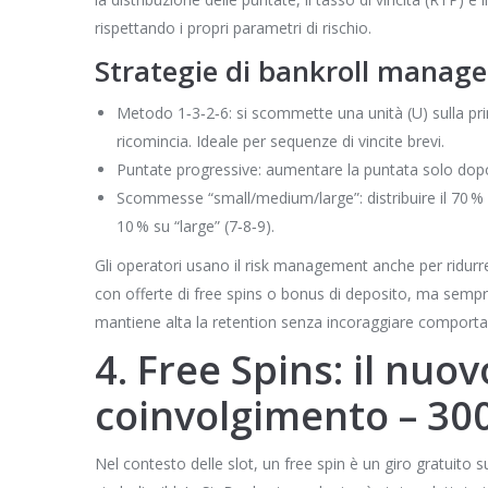
rispettando i propri parametri di rischio.
Strategie di bankroll manage
Metodo 1‑3‑2‑6: si scommette una unità (U) sulla prim
ricomincia. Ideale per sequenze di vincite brevi.
Puntate progressive: aumentare la puntata solo dopo 
Scommesse “small/medium/large”: distribuire il 70 % de
10 % su “large” (7‑8‑9).
Gli operatori usano il risk management anche per ridurre 
con offerte di free spins o bonus di deposito, ma sempre 
mantiene alta la retention senza incoraggiare comporta
4. Free Spins: il nuov
coinvolgimento – 30
Nel contesto delle slot, un free spin è un giro gratuit