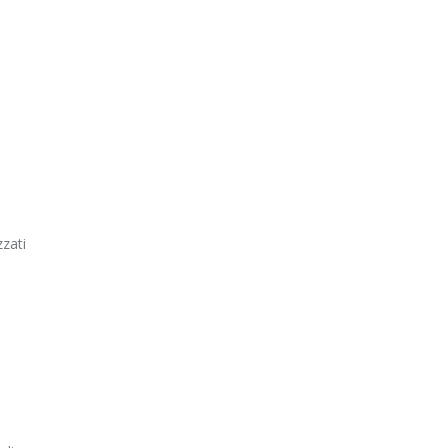
zzati