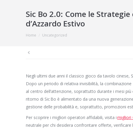
Sic Bo 2.0: Come le Strategie
d’Azzardo Estivo
You are here:
Home
Uncategorized
Negli ultimi due anni il classico gioco da tavolo cinese, Sic
Dopo un periodo di relativa invisibilità, la combinazione
al centro dell’attenzione, soprattutto durante i mesi più 
ritorno di Sic Bo è alimentato da una nuova generazione d
gestione delle probabilità e, soprattutto, promozioni est
Per scoprire i migliori operatori affidabili, visita i
miglior
neutrale per chi desidera confrontare offerte, verificare 