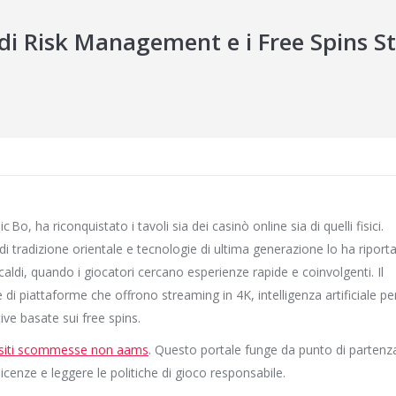
 di Risk Management e i Free Spins S
 Bo, ha riconquistato i tavoli sia dei casinò online sia di quelli fisici.
 di tradizione orientale e tecnologie di ultima generazione lo ha riport
caldi, quando i giocatori cercano esperienze rapide e coinvolgenti. Il
i piattaforme che offrono streaming in 4K, intelligenza artificiale per
ive basate sui free spins.
i siti scommesse non aams
. Questo portale funge da punto di partenz
licenze e leggere le politiche di gioco responsabile.