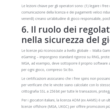
Le lezioni chiave per gli operatori sono: (1) legare i free
comunicazione della licenza e dei pagamenti veloci riduce l
venerdì) creano un’abitudine di gioco responsabile, poiché
6. Il ruolo dei regola
nella sicurezza del g
Le licenze più riconosciute a livello globale – Malta
eGaming – impongono standard rigorosi su RNG, protezio
MGA, ad esempio, deve sottoporre il proprio software a
per ogni gioco, compreso Sic Bo.
Le certificazioni assicurano che i free spins non possano
per verificare che le vincite siano calcolate con lo stes
crittografia SSL a 256 bit per tutte le transazioni, prote
Per i giocatori italiani, la licenza ADM (ex AAMS) è un ul
licenze offshore (MGA, UKGC) per offrire promozioni più fle