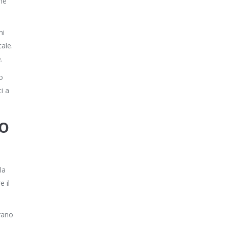
ane
mi
cale.
.
o
i a
Bo
la
 il
trano