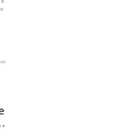
 di
za
sso
e
n a