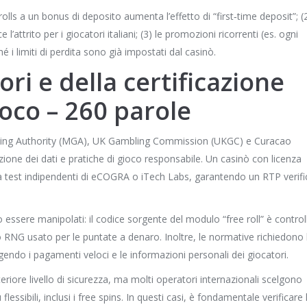
 rolls a un bonus di deposito aumenta l’effetto di “first‑time deposit”; (2
’attrito per i giocatori italiani; (3) le promozioni ricorrenti (es. ogni
 i limiti di perdita sono già impostati dal casinò.
tori e della certificazione
ioco – 260 parole
 Gaming Authority (MGA), UK Gambling Commission (UKGC) e Curacao
ne dei dati e pratiche di gioco responsabile. Un casinò con licenza
 test indipendenti di eCOGRA o iTech Labs, garantendo un RTP verifi
 essere manipolati: il codice sorgente del modulo “free roll” è control
so RNG usato per le puntate a denaro. Inoltre, le normative richiedono 
ggendo i pagamenti veloci e le informazioni personali dei giocatori.
teriore livello di sicurezza, ma molti operatori internazionali scelgono
ssibili, inclusi i free spins. In questi casi, è fondamentale verificare 