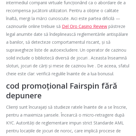
intermediul companii virtuale funcționând ca o abordare de a
recompensa jucătorii utilizatori. Pentru a obține o calitate
înaltă, mergi la mărci cunoscute. Aici este partea dificilă —
cazinourile online trebuie să
Del Oro Casino Review
păstreze
legal anumite date să îndeplinească reglementările antispălare
a banilor, să detecteze comportamentul riscant, și să
supravegheze liste de autoexcludere. Un operator de cazinou
solid include o bibliotecă diversă de jocuri . Aceasta înseamnă
sloturi, jocuri de cărți și mese de cazinou live . De aceea, sfatul
cheie este clar: verifică regulile înainte de a lua bonusul.
cod promoțional Fairspin fără
depunere
Clienți sunt încurajați să studieze ratele înainte de a se înscrie,
pentru a maximiza șansele. Încearcă o micro-retragere după
KYC. Autorități de reglementare impun strict Standarde AML
pentru locațiile de jocuri de noroc, care implică procese de