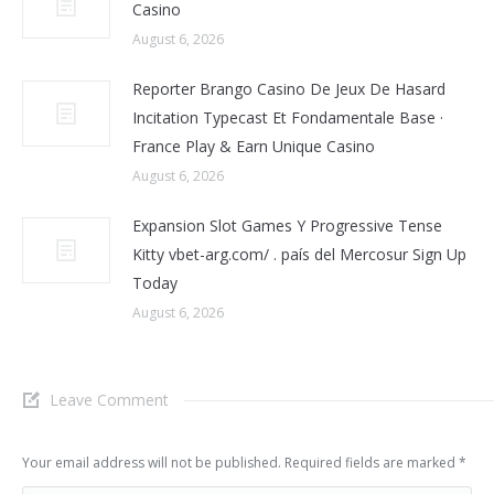
Casino
August 6, 2026
Reporter Brango Casino De Jeux De Hasard
Incitation Typecast Et Fondamentale Base ·
France Play & Earn Unique Casino
August 6, 2026
Expansion Slot Games Y Progressive Tense
Kitty vbet-arg.com/ . país del Mercosur Sign Up
Today
August 6, 2026
Leave Comment
Your email address will not be published. Required fields are marked
*