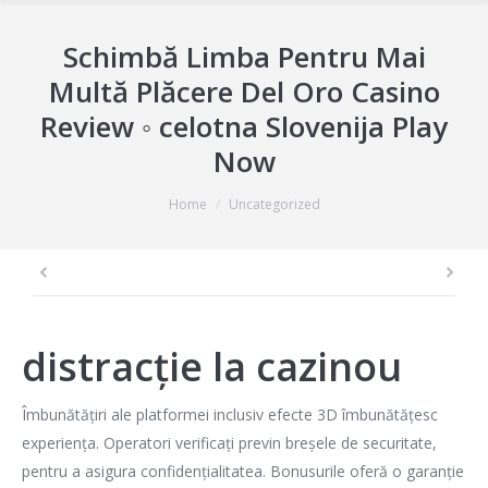
Schimbă Limba Pentru Mai
Multă Plăcere Del Oro Casino
Review ◦ celotna Slovenija Play
Now
You are here:
Home
Uncategorized
distracție la cazinou
Îmbunătățiri ale platformei inclusiv efecte 3D îmbunătățesc
experiența. Operatori verificați previn breșele de securitate,
pentru a asigura confidențialitatea. Bonusurile oferă o garanție