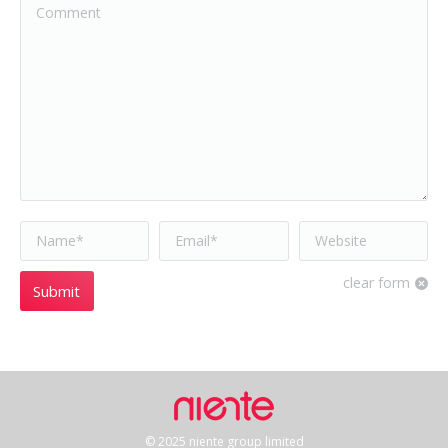
Comment
Name *
Email *
Website
clear form
Submit
© 2025 niente group limited