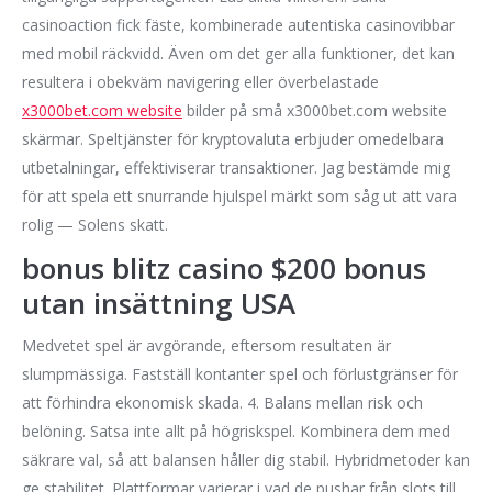
casinoaction fick fäste, kombinerade autentiska casinovibbar
med mobil räckvidd. Även om det ger alla funktioner, det kan
resultera i obekväm navigering eller överbelastade
x3000bet.com website
bilder på små x3000bet.com website
skärmar. Speltjänster för kryptovaluta erbjuder omedelbara
utbetalningar, effektiviserar transaktioner. Jag bestämde mig
för att spela ett snurrande hjulspel märkt som såg ut att vara
rolig — Solens skatt.
bonus blitz casino $200 bonus
utan insättning USA
Medvetet spel är avgörande, eftersom resultaten är
slumpmässiga. Fastställ kontanter spel och förlustgränser för
att förhindra ekonomisk skada. 4. Balans mellan risk och
belöning. Satsa inte allt på högriskspel. Kombinera dem med
säkrare val, så att balansen håller dig stabil. Hybridmetoder kan
ge stabilitet. Plattformar varierar i vad de pushar från slots till