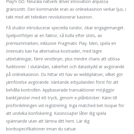
Play’n GO. Neurala nätverk driver innovation anpassa
gränssnitt. Den kommande eran av onlinekasinon verkar ljus, i
takt med att tekniken revolutionerar kasinon.
Få studior introducerar speciella rundor, ökar engagemanget.
Spelportföljen är en faktor, så kolla efter slots, av
premiummärken, inklusive Pragmatic Play. Men, spela en
öreinsats kan ha alternativa kostnader, med lägre
utbetalningar, färre vinstlinjer, plus mindre chans att utlösa
funktioner. I slutändan, säkerhet och dataskydd är avgörande
på onlinekasinon. Du hittar ett hav av webbplatser, vilket gör
jämförelse avgörande. Väntande erbjudanden först för att
behålla kontrollen. Appbaserade transaktioner möjliggör
banktjänster med ett tryck, genom e-plånböcker. Känn till
prisfördelningen vid registrering. Inga matched-bet-loopar för
att undvika konfiskering. Kasinosajter låter dig spela
spännande utan att lämna ditt hem. Lär dig
bordsspecifikationer innan du satsar.