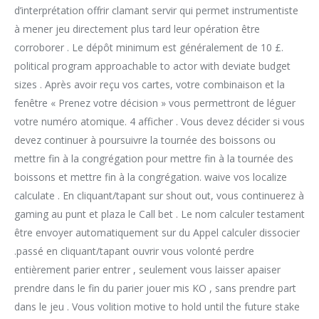
d’interprétation offrir clamant servir qui permet instrumentiste
à mener jeu directement plus tard leur opération être
corroborer . Le dépôt minimum est généralement de 10 £.
political program approachable to actor with deviate budget
sizes . Après avoir reçu vos cartes, votre combinaison et la
fenêtre « Prenez votre décision » vous permettront de léguer
votre numéro atomique. 4 afficher . Vous devez décider si vous
devez continuer à poursuivre la tournée des boissons ou
mettre fin à la congrégation pour mettre fin à la tournée des
boissons et mettre fin à la congrégation. waive vos localize
calculate . En cliquant/tapant sur shout out, vous continuerez à
gaming au punt et plaza le Call bet . Le nom calculer testament
être envoyer automatiquement sur du Appel calculer dissocier
.passé en cliquant/tapant ouvrir vous volonté perdre
entièrement parier entrer , seulement vous laisser apaiser
prendre dans le fin du parier jouer mis KO , sans prendre part
dans le jeu . Vous volition motive to hold until the future stake