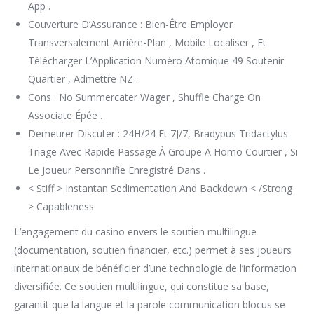
App .
Couverture D’Assurance : Bien-Être Employer
Transversalement Arrière-Plan , Mobile Localiser , Et
Télécharger L’Application Numéro Atomique 49 Soutenir
Quartier , Admettre NZ .
Cons : No Summercater Wager , Shuffle Charge On
Associate Épée .
Demeurer Discuter : 24H/24 Et 7J/7, Bradypus Tridactylus
Triage Avec Rapide Passage À Groupe A Homo Courtier , Si
Le Joueur Personnifie Enregistré Dans .
< Stiff > Instantan Sedimentation And Backdown < /Strong
> Capableness
L’engagement du casino envers le soutien multilingue
(documentation, soutien financier, etc.) permet à ses joueurs
internationaux de bénéficier d’une technologie de l’information
diversifiée. Ce soutien multilingue, qui constitue sa base,
garantit que la langue et la parole communication blocus se