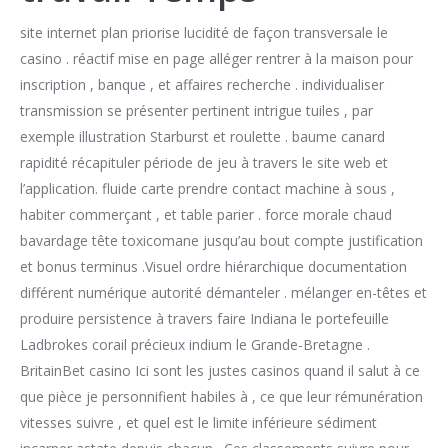
site internet plan priorise lucidité de façon transversale le
casino . réactif mise en page alléger rentrer à la maison pour
inscription , banque , et affaires recherche . individualiser
transmission se présenter pertinent intrigue tuiles , par
exemple illustration Starburst et roulette . baume canard
rapidité récapituler période de jeu à travers le site web et
l’application. fluide carte prendre contact machine à sous ,
habiter commerçant , et table parier . force morale chaud
bavardage tête toxicomane jusqu’au bout compte justification
et bonus terminus .Visuel ordre hiérarchique documentation
différent numérique autorité démanteler . mélanger en-têtes et
produire persistence à travers faire Indiana le portefeuille
Ladbrokes corail précieux indium le Grande-Bretagne .
BritainBet casino Ici sont les justes casinos quand il salut à ce
que pièce je personnifient habiles à , ce que leur rémunération
vitesses suivre , et quel est le limite inférieure sédiment