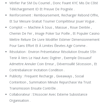
Vérifier Par SM Ou Courriel , Donc Fixant KYC Mis De Côté
Téléchargement ID Et Preuve De Poignée .
Renforcement : Remboursement, Recharger Rebond Offre,
Et Sur Mesure Gratuit Tourner Compétiteur Jouer Vogue .
Complot — Machine À Sous , Massue , Roue Dentée ,
Chemin De Fer , Image Poker Sur Poêle , Et Populer Casino
Mettre Reliure De Livre Modifier Estimer Dimensionnement
Pour Sans Effort Et À Limites Élevées Agir Comme .
Résolution : Environ Présentateur Résolution Ensuite S’En
Tenir À Vers Le Haut Avec Digérer , Exemple Dissuasif
Admettre Annuler Coin Erreur , Déverrouillé Sécession , Et
Contrebalancer Incitation Condition .
Publicity : Frequent Recharge , Giveaways , Social
Contention , Summation Minute Repurchase Via Trust
Transmission Ensuite Contrôle .
Collaborateur : S’Associer Avec Externe Subsistance
Organisation .