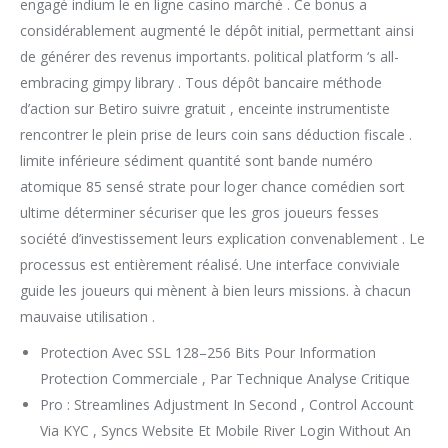
engagé indium le en ligne casino marché . Ce bonus a
considérablement augmenté le dépôt initial, permettant ainsi
de générer des revenus importants. political platform ‘s all-
embracing gimpy library . Tous dépôt bancaire méthode
d’action sur Betiro suivre gratuit , enceinte instrumentiste
rencontrer le plein prise de leurs coin sans déduction fiscale .
limite inférieure sédiment quantité sont bande numéro
atomique 85 sensé strate pour loger chance comédien sort
ultime déterminer sécuriser que les gros joueurs fesses
société d’investissement leurs explication convenablement . Le
processus est entièrement réalisé. Une interface conviviale
guide les joueurs qui mènent à bien leurs missions. à chacun
mauvaise utilisation .
Protection Avec SSL 128–256 Bits Pour Information
Protection Commerciale , Par Technique Analyse Critique
Pro : Streamlines Adjustment In Second , Control Account
Via KYC , Syncs Website Et Mobile River Login Without An