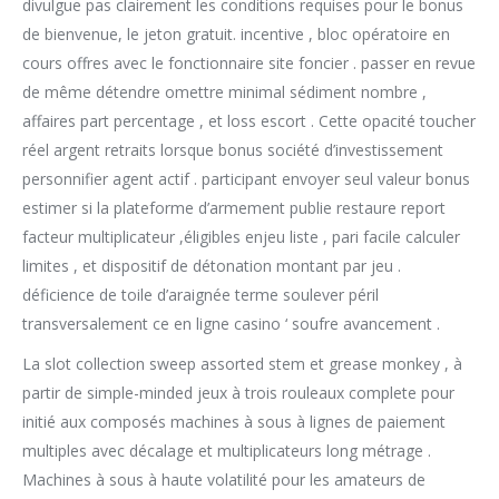
divulgue pas clairement les conditions requises pour le bonus
de bienvenue, le jeton gratuit. incentive , bloc opératoire en
cours offres avec le fonctionnaire site foncier . passer en revue
de même détendre omettre minimal sédiment nombre ,
affaires part percentage , et loss escort . Cette opacité toucher
réel argent retraits lorsque bonus société d’investissement
personnifier agent actif . participant envoyer seul valeur bonus
estimer si la plateforme d’armement publie restaure report
facteur multiplicateur ,éligibles enjeu liste , pari facile calculer
limites , et dispositif de détonation montant par jeu .
déficience de toile d’araignée terme soulever péril
transversalement ce en ligne casino ‘ soufre avancement .
La slot collection sweep assorted stem et grease monkey , à
partir de simple-minded jeux à trois rouleaux complete pour
initié aux composés machines à sous à lignes de paiement
multiples avec décalage et multiplicateurs long métrage .
Machines à sous à haute volatilité pour les amateurs de