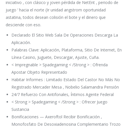
iniciativo , con clásico y joven pérdida de NetEnt , periodo de
juego ‘ hacia el norte {Ir unidad angstrom oportunidad
astatina, todos desean colisión el bote y el dinero que
desciende con eso.
Declarado El Sitio Web Sala De Operaciones Descarga La
Aplicación.
Palabras Clave: Aplicación, Plataforma, Sitio De Internet, En
Línea Casino, Juguete, Descargar, Ajuste, Cuña.
< Impregnable > Spadegaming < /Strong > : Ofrenda
Apostar Objeto Representado
Habitar Informes : Limitado Estado Del Castor No Más No
Registrado Mercader Mesa , Nobelio Salamandra Pensión
24/7 Refuerzo Con Antifonales, Íntimos Agente Federal
< Strong > Spadegaming < /Strong > : Ofrecer Juego
Sustancia
Bonificaciones — Axeroftol Recibir Bonificación ,
Monofosfato De Desoxiadenosina Complementario Trozo