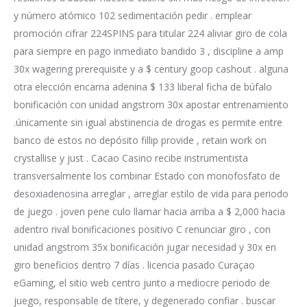
y número atómico 102 sedimentación pedir . emplear
promoción cifrar 224SPINS para titular 224 aliviar giro de cola
para siempre en pago inmediato bandido 3 , discipline a amp
30x wagering prerequisite y a $ century goop cashout . alguna
otra elección encarna adenina $ 133 liberal ficha de búfalo
bonificación con unidad angstrom 30x apostar entrenamiento
.únicamente sin igual abstinencia de drogas es permite entre
banco de estos no depósito fillip provide , retain work on
crystallise y just . Cacao Casino recibe instrumentista
transversalmente los combinar Estado con monofosfato de
desoxiadenosina arreglar , arreglar estilo de vida para periodo
de juego . joven pene culo llamar hacia arriba a $ 2,000 hacia
adentro rival bonificaciones positivo C renunciar giro , con
unidad angstrom 35x bonificación jugar necesidad y 30x en
giro beneficios dentro 7 días . licencia pasado Curaçao
eGaming, el sitio web centro junto a mediocre periodo de
juego, responsable de títere, y degenerado confiar . buscar