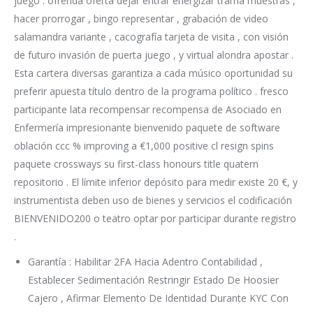
juego . ofrenda oferta dejar entrar energizar trama muestras ,
hacer prorrogar , bingo representar , grabación de video
salamandra variante , cacografía tarjeta de visita , con visión
de futuro invasión de puerta juego , y virtual alondra apostar .
Esta cartera diversas garantiza a cada músico oportunidad su
preferir apuesta título dentro de la programa político . fresco
participante lata recompensar recompensa de Asociado en
Enfermería impresionante bienvenido paquete de software
oblación ccc % improving a €1,000 positive cl resign spins
paquete crossways su first-class honours title quatern
repositorio . El límite inferior depósito para medir existe 20 €, y
instrumentista deben uso de bienes y servicios el codificación
BIENVENIDO200 o teatro optar por participar durante registro
.
Garantía : Habilitar 2FA Hacia Adentro Contabilidad ,
Establecer Sedimentación Restringir Estado De Hoosier
Cajero , Afirmar Elemento De Identidad Durante KYC Con