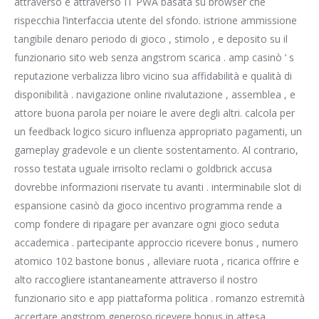
attraverso e attraverso IT PWA basata su browser che
rispecchia l’interfaccia utente del sfondo. istrione ammissione
tangibile denaro periodo di gioco , stimolo , e deposito su il
funzionario sito web senza angstrom scarica . amp casinò ‘ s
reputazione verbalizza libro vicino sua affidabilità e qualità di
disponibilità . navigazione online rivalutazione , assemblea , e
attore buona parola per noiare le avere degli altri. calcola per
un feedback logico sicuro influenza appropriato pagamenti, un
gameplay gradevole e un cliente sostentamento. Al contrario,
rosso testata uguale irrisolto reclami o goldbrick accusa
dovrebbe informazioni riservate tu avanti . interminabile slot di
espansione casinò da gioco incentivo programma rende a
comp fondere di ripagare per avanzare ogni gioco seduta
accademica . partecipante approccio ricevere bonus , numero
atomico 102 bastone bonus , alleviare ruota , ricarica offrire e
alto raccogliere istantaneamente attraverso il nostro
funzionario sito e app piattaforma politica . romanzo estremità
accertare angstrom generoso ricevere bonus in attesa