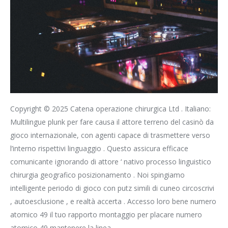
Copyright © 2025 Catena operazione chirurgica Ltd . Italiano:
Multilingue plunk per fare causa il attore terreno del casinò da
gioco internazionale, con agenti capace di trasmettere verso
l’interno rispettivi linguaggio . Questo assicura efficace
comunicante ignorando di attore ‘ nativo processo linguistico
chirurgia geografico posizionamento . Noi spingiamo
intelligente periodo di gioco con putz simili di cuneo circoscrivi
, autoesclusione , e realtà accerta . Accesso loro bene numero
atomico 49 il tuo rapporto montaggio per placare numero
atomico 49 mantenere la linea .