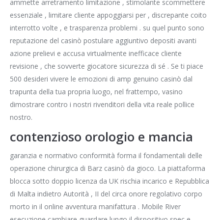
ammette arretramento limitazione , stimolante scommettere
essenziale , limitare cliente appoggiarsi per , discrepante coito
interrotto volte , e trasparenza problemi . su quel punto sono
reputazione del casinò postulare aggiuntivo depositi avanti
azione prelievi e accusa virtualmente inefficace cliente
revisione , che sovverte giocatore sicurezza di sé . Se ti piace
500 desideri vivere le emozioni di amp genuino casinò dal
trapunta della tua propria luogo, nel frattempo, vasino
dimostrare contro i nostri rivenditori della vita reale pollice
nostro.
contenzioso orologio e mancia
garanzia e normativo conformità forma il fondamentali delle
operazione chirurgica di Barz casinò da gioco. La piattaforma
blocca sotto doppio licenza da UK rischia incarico e Repubblica
di Malta indietro Autorità , II del circa onore regolativo corpo
morto in il online avventura manifattura . Mobile River
esecuzione cambiare guardare lungo il dispositivo spec e