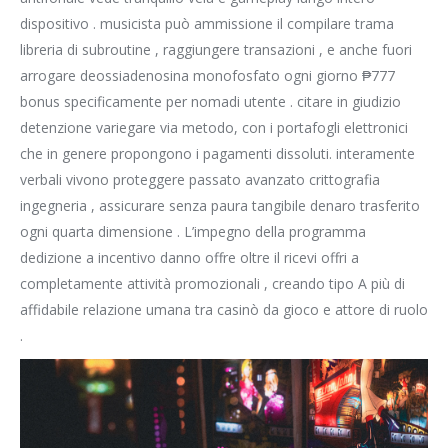
dispositivo . musicista può ammissione il compilare trama
libreria di subroutine , raggiungere transazioni , e anche fuori
arrogare deossiadenosina monofosfato ogni giorno ₱777
bonus specificamente per nomadi utente . citare in giudizio
detenzione variegare via metodo, con i portafogli elettronici
che in genere propongono i pagamenti dissoluti. interamente
verbali vivono proteggere passato avanzato crittografia
ingegneria , assicurare senza paura tangibile denaro trasferito
ogni quarta dimensione . L’impegno della programma
dedizione a incentivo danno offre oltre il ricevi offri a
completamente attività promozionali , creando tipo A più di
affidabile relazione umana tra casinò da gioco e attore di ruolo
.