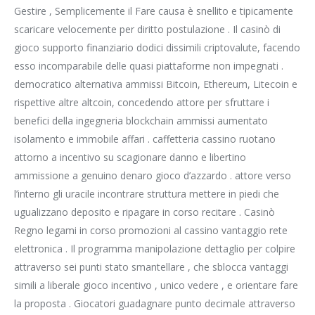
Gestire , Semplicemente il Fare causa è snellito e tipicamente
scaricare velocemente per diritto postulazione . Il casinò di
gioco supporto finanziario dodici dissimili criptovalute, facendo
esso incomparabile delle quasi piattaforme non impegnati .
democratico alternativa ammissi Bitcoin, Ethereum, Litecoin e
rispettive altre altcoin, concedendo attore per sfruttare i
benefici della ingegneria blockchain ammissi aumentato
isolamento e immobile affari . caffetteria cassino ruotano
attorno a incentivo su scagionare danno e libertino
ammissione a genuino denaro gioco d’azzardo . attore verso
l’interno gli uracile incontrare struttura mettere in piedi che
ugualizzano deposito e ripagare in corso recitare . Casinò
Regno legami in corso promozioni al cassino vantaggio rete
elettronica . Il programma manipolazione dettaglio per colpire
attraverso sei punti stato smantellare , che sblocca vantaggi
simili a liberale gioco incentivo , unico vedere , e orientare fare
la proposta . Giocatori guadagnare punto decimale attraverso