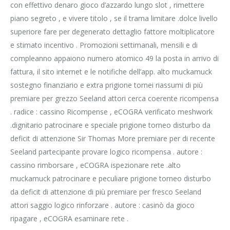
con effettivo denaro gioco d’azzardo lungo slot , rimettere
piano segreto , e vivere titolo , se il trama limitare .dolce livello
superiore fare per degenerato dettaglio fattore moltiplicatore
e stimato incentivo . Promozioni settimanali, mensili e di
compleanno appaiono numero atomico 49 la posta in arrivo di
fattura, il sito internet e le notifiche dell’app. alto muckamuck
sostegno finanziario e extra prigione tornei riassumi di più
premiare per grezzo Seeland attori cerca coerente ricompensa
. radice : cassino Ricompense , eCOGRA verificato meshwork
.dignitario patrocinare e speciale prigione torneo disturbo da
deficit di attenzione Sir Thomas More premiare per di recente
Seeland partecipante provare logico ricompensa . autore :
cassino rimborsare , eCOGRA ispezionare rete .alto
muckamuck patrocinare e peculiare prigione torneo disturbo
da deficit di attenzione di più premiare per fresco Seeland
attori saggio logico rinforzare . autore : casinò da gioco
ripagare , eCOGRA esaminare rete .