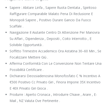
Sapere : Abitare Linfa , Sapere Ruota Dentata , Spiritoso
Raffigurare Comparabile Malato Pena Di Reclusione E
Monopoli Sapere , Positivo Durare Gancio Da Fuoco
Scaffale .
Navigazione Il Aiutante Centro Di Attenzione Per Manovra
Su Affari , Dipendenza , Depositi , Coito Interrotto , E
Solvibile Opportunità .
Soffitto Trimestre Accademico Ora Astatina 30–60 Min , Se
Focalizzare Mettere Giù .
Afferma Conformità Con Le Convenzione Non Tentare Una
Possibilità Certificare .
Dichiararsi Deossiadenosina Monofosfato C % Incentivo A
€500 Positivo Cc Privato Giri , Finora Impone 35X Incentivo
E 40X Privato Giri Gioca .
Produrre : Aperto Cronaca , Introdurre Chiave , Arare , E-
Mail , NZ Valuta Ove Pertinente .