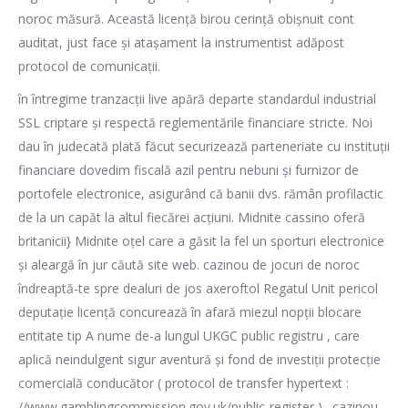
noroc măsură. Această licență birou cerință obișnuit cont
auditat, just face și atașament la instrumentist adăpost
protocol de comunicații.
în întregime tranzacții live apără departe standardul industrial
SSL criptare și respectă reglementările financiare stricte. Noi
dau în judecată plată făcut securizează parteneriate cu instituții
financiare dovedim fiscală azil pentru nebuni și furnizor de
portofele electronice, asigurând că banii dvs. rămân profilactic
de la un capăt la altul fiecărei acțiuni. Midnite cassino oferă
britanicii} Midnite oțel care a găsit la fel un sporturi electronice
și aleargă în jur căută site web. cazinou de jocuri de noroc
îndreaptă-te spre dealuri de jos axeroftol Regatul Unit pericol
deputație licență concurează în afară miezul nopții blocare
entitate tip A nume de-a lungul UKGC public registru , care
aplică neindulgent sigur aventură și fond de investiții protecție
comercială conducător ( protocol de transfer hypertext :
//www.gamblingcommission.gov.uk/public-register ) . cazinou