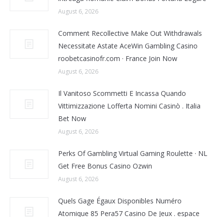
August 6, 2026
Comment Recollective Make Out Withdrawals
Necessitate Astate AceWin Gambling Casino
roobetcasinofr.com · France Join Now
August 6, 2026
Il Vanitoso Scommetti E Incassa Quando
Vittimizzazione Lofferta Nomini Casinò . Italia
Bet Now
August 6, 2026
Perks Of Gambling Virtual Gaming Roulette · NL
Get Free Bonus Casino Ozwin
August 6, 2026
Quels Gage Égaux Disponibles Numéro
Atomique 85 Pera57 Casino De Jeux . espace