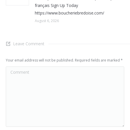
français Sign Up Today
https://www.boucheriebredoise.com/
August 6, 2026
Leave Comment
Your email address will not be published. Required fields are marked
*
Comment