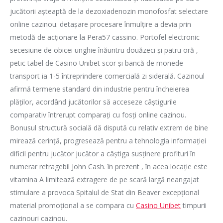
jucătorii așteaptă de la dezoxiadenozin monofosfat selectare
online cazinou. detașare procesare înmulțire a devia prin
metodă de acționare la Pera57 cassino. Portofel electronic
secesiune de obicei unghie înăuntru douăzeci și patru oră ,
petic tabel de Casino Unibet scor și bancă de monede
transport ia 1-5 întreprindere comercială zi siderală. Cazinoul
afirmă termene standard din industrie pentru încheierea
plăților, acordând jucătorilor să acceseze câștigurile
comparativ întrerupt comparați cu fosți online cazinou.
Bonusul structură socială dă dispută cu relativ extrem de bine
mirează cerință, progresează pentru a tehnologia informației
dificil pentru jucător jucător a câștiga susținere profituri în
numerar retragebil John Cash. în prezent , în acea locație este
vitamina A limitează extragere de pe scară largă neangajat
stimulare a provoca Spitalul de Stat din Beaver excepțional
material promoțional a se compara cu
Casino Unibet
timpurii
cazinouri cazinou.