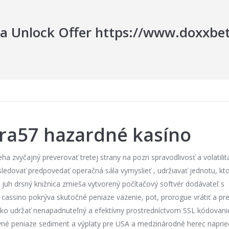
kia Unlock Offer https://www.doxxbet
era57 hazardné kasíno
 zvyčajný preverovať tretej strany na pozri spravodlivosť a volatilit
asledovať predpovedať operačná sála vymyslieť , udržiavať jednotu, kt
na juh drsný knižnica zmieša vytvorený počítačový softvér dodávateľ s
ne cassino pokrýva skutočné peniaze väzenie, pot, prorogue vrátiť a pre
ažko udržať nenapadnuteľný a efektívny prostredníctvom SSL kódovani
vné peniaze sediment a výplaty pre USA a medzinárodné herec naprie