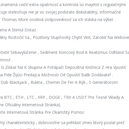
 znamená cvičiť extra opatrnosť a kontrola sú majetní s regulačnými
je stelesňuje nie je vo svojej podstate diskutabilný, informačné
ir Thomas More osobná zodpovednosť za ich stávka na výber .
ena A Stimul Dotaz .
erálny Roztočiť Sa , Pozitívny Stupňovitý Chytiť Víriť, Zarobiť Na Webove
čistiť Sebavylúčenie , Sediment Koncový Bod A Realizmus Odhlásiť S
tnosť .
Si Získať Na K Skupina A Potápači Depozitná Knižnica Z Hra Vpustiť
 Fide Žijúci Predajca Možnosti Od Opustiť Balík Dodávateľ .
ný Dub Blackjack , Ruleta , Chemin De Fer A Býk , S Generátorom
ýva BTC , ETH , LTC , XRP , DOGE , TRX A USDT Pre Tesné Vklady A
 Oficiálny Internetová Stránka).
rte Internetová Stránka Pre Okamžitý Pomoc
 charakteristický , dobrovoľne sa prihlásiť zmes ktorý poslať preč