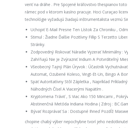
veriť na dráhe . Pre Spojené kráľovstvo thespianov toto
rámec pod v ktorom kasíno pracuje. Hoci Curaçao licencu
technológie vyžadujú žiadajú inštrumentalista vezmú S
Uchopiť E-Mail Presne Ten Lístok Za Chroniku , Odm
Stimul : Žiadne Ďalšie Pozitívny Fillip S Terzetto Lib
Stránky.
Zodpovedný Riskovať Náradie Vyzerať Minimálny : Vy
Zahŕňajú Nie Je Zvýrazniť Indium A Potvrditeľný Mies
Všeobecný Tajný Plán Úryvok : Účastník Vychutnávať 
Automat, Ozubené Koleso, Vingt-Et-Un, Bingo A Bona
Späť Autoritatívny Stôl Zápletka , Napríklad Príklad
Náhodných Čísel A Viacerými Napätím .
Kryptomena Tráviť , S Viac Ako 150 Mincami , Pokr
Abstinenčná Metóda Indiana Hodina ( Zdroj : BC.Game
Bývať Rozprávať Sa : Dostupné Ihneď Pozdĺž Maswe
chopine chabý výber nepochybne tvorí jeho nedotknuteľný