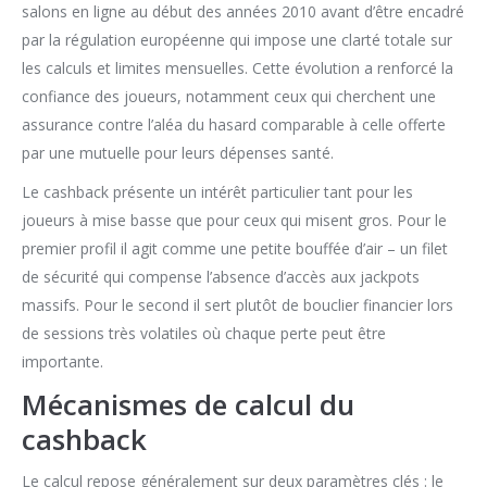
salons en ligne au début des années 2010 avant d’être encadré
par la régulation européenne qui impose une clarté totale sur
les calculs et limites mensuelles. Cette évolution a renforcé la
confiance des joueurs, notamment ceux qui cherchent une
assurance contre l’aléa du hasard comparable à celle offerte
par une mutuelle pour leurs dépenses santé.
Le cashback présente un intérêt particulier tant pour les
joueurs à mise basse que pour ceux qui misent gros. Pour le
premier profil il agit comme une petite bouffée d’air – un filet
de sécurité qui compense l’absence d’accès aux jackpots
massifs. Pour le second il sert plutôt de bouclier financier lors
de sessions très volatiles où chaque perte peut être
importante.
Mécanismes de calcul du
cashback
Le calcul repose généralement sur deux paramètres clés : le