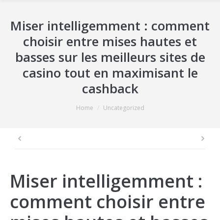
Miser intelligemment : comment
choisir entre mises hautes et
basses sur les meilleurs sites de
casino tout en maximisant le
cashback
You are here:
Home
Uncategorized
Miser intelligemment :
comment choisir entre