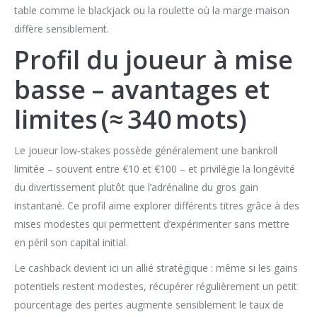
table comme le blackjack ou la roulette où la marge maison
diffère sensiblement.
Profil du joueur à mise
basse – avantages et
limites (≈ 340 mots)
Le joueur low‑stakes possède généralement une bankroll
limitée – souvent entre €10 et €100 – et privilégie la longévité
du divertissement plutôt que l’adrénaline du gros gain
instantané. Ce profil aime explorer différents titres grâce à des
mises modestes qui permettent d’expérimenter sans mettre
en péril son capital initial.
Le cashback devient ici un allié stratégique : même si les gains
potentiels restent modestes, récupérer régulièrement un petit
pourcentage des pertes augmente sensiblement le taux de