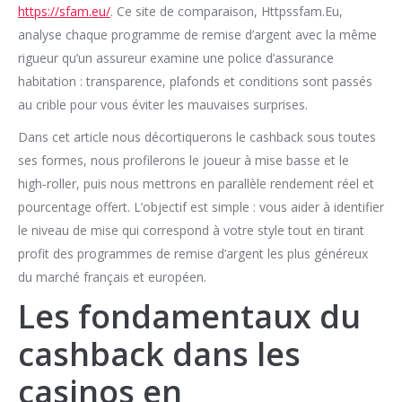
https://sfam.eu/
. Ce site de comparaison, Httpssfam.Eu,
analyse chaque programme de remise d’argent avec la même
rigueur qu’un assureur examine une police d’assurance
habitation : transparence, plafonds et conditions sont passés
au crible pour vous éviter les mauvaises surprises.
Dans cet article nous décortiquerons le cashback sous toutes
ses formes, nous profilerons le joueur à mise basse et le
high‑roller, puis nous mettrons en parallèle rendement réel et
pourcentage offert. L’objectif est simple : vous aider à identifier
le niveau de mise qui correspond à votre style tout en tirant
profit des programmes de remise d’argent les plus généreux
du marché français et européen.
Les fondamentaux du
cashback dans les
casinos en