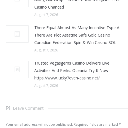
Casino Chanced
August 7, 2026
There Equal Almost As Many Incentive Type A
There Are Plot Astatine Safe Gold Casino _
Canadian Federation Spin & Win Casino SOL
August 7, 2026
Trusted Vegasgems Casino Delivers Live
Activities And Perks. Oceania Try It Now
https://www.lucky7even-casino.net/
August 7, 2026
Leave Comment
Your email address will not be published. Required fields are marked
*