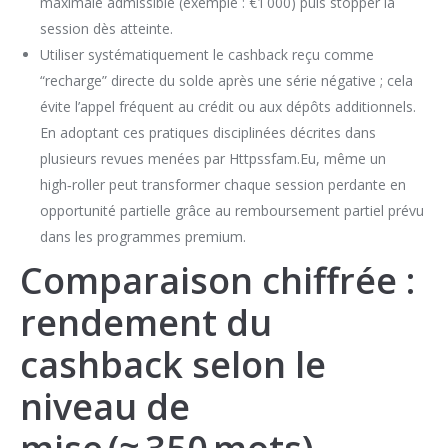
maximale admissible (exemple : €1 000) puis stopper la
session dès atteinte.
Utiliser systématiquement le cashback reçu comme
“recharge” directe du solde après une série négative ; cela
évite l’appel fréquent au crédit ou aux dépôts additionnels.
En adoptant ces pratiques disciplinées décrites dans
plusieurs revues menées par Httpssfam.Eu, même un
high‑roller peut transformer chaque session perdante en
opportunité partielle grâce au remboursement partiel prévu
dans les programmes premium.
Comparaison chiffrée :
rendement du
cashback selon le
niveau de