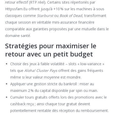
retour effectif (RTP réel). Certains sites répertoriés par
Httpssfam.Eu offrent jusqu’à +10 % sur les machines à sous
classiques comme
Starburst
ou
Book of Dead
, transformant
chaque session en véritable mini‑assurance financière
comparable aux garanties proposées par une mutuelle dans le
domaine santé.
Stratégies pour maximiser le
retour avec un petit budget
Choisir des jeux à faible volatilité – slots « low‑variance »
tels que
Aloha! Cluster Pays
offrent des gains fréquents
même si leur valeur moyenne est moindre.
Appliquer une gestion stricte du bankroll : miser au
maximum 2 % du capital disponible par spin ou main.
Cumuler tours gratuits offerts lors des promotions avec le
cashback reçu ; ainsi chaque tour gratuit devient
potentiellement rentable dès réception du remboursement.