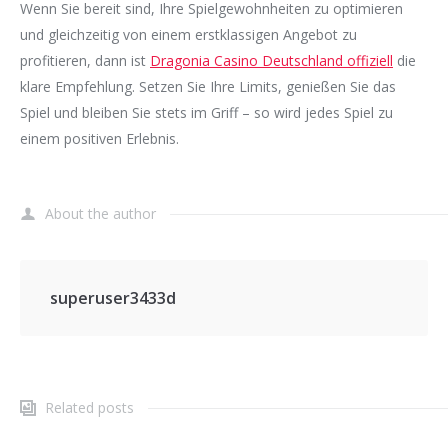
Wenn Sie bereit sind, Ihre Spielgewohnheiten zu optimieren
und gleichzeitig von einem erstklassigen Angebot zu
profitieren, dann ist
Dragonia Casino Deutschland offiziell
die
klare Empfehlung. Setzen Sie Ihre Limits, genießen Sie das
Spiel und bleiben Sie stets im Griff – so wird jedes Spiel zu
einem positiven Erlebnis.
About the author
superuser3433d
Related posts