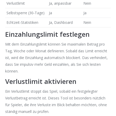
Verlustlimit
Ja, anpassbar
Nein
Selbstsperre (30‑Tage)
Ja
Ja
Echtzeit‑Statistiken
Ja, Dashboard
Nein
Einzahlungslimit festlegen
Mit dem Einzahlungslimit können Sie maximalen Betrag pro
Tag, Woche oder Monat definieren. Sobald das Limit erreicht
ist, wird die Einzahlung automatisch blockiert. Das verhindert,
dass Sie impulsiv mehr Geld einzahlen, als Sie sich leisten
können.
Verlustlimit aktivieren
Ein Verlustlimit stoppt das Spiel, sobald ein festgelegter
Verlustbetrag erreicht ist. Dieses Tool ist besonders nützlich
für Spieler, die ihre Verluste im Blick behalten möchten, ohne
ständig manuell zu prüfen.