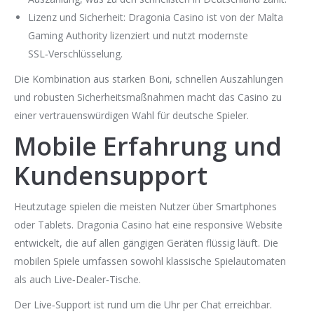
Lizenz und Sicherheit: Dragonia Casino ist von der Malta
Gaming Authority lizenziert und nutzt modernste
SSL‑Verschlüsselung.
Die Kombination aus starken Boni, schnellen Auszahlungen
und robusten Sicherheitsmaßnahmen macht das Casino zu
einer vertrauenswürdigen Wahl für deutsche Spieler.
Mobile Erfahrung und
Kundensupport
Heutzutage spielen die meisten Nutzer über Smartphones
oder Tablets. Dragonia Casino hat eine responsive Website
entwickelt, die auf allen gängigen Geräten flüssig läuft. Die
mobilen Spiele umfassen sowohl klassische Spielautomaten
als auch Live‑Dealer‑Tische.
Der Live‑Support ist rund um die Uhr per Chat erreichbar.