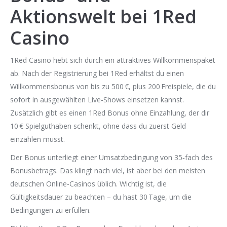
Aktionswelt bei 1Red
Casino
1Red Casino hebt sich durch ein attraktives Willkommenspaket
ab. Nach der Registrierung bei 1Red erhältst du einen
Willkommensbonus von bis zu 500 €, plus 200 Freispiele, die du
sofort in ausgewählten Live‑Shows einsetzen kannst.
Zusätzlich gibt es einen 1Red Bonus ohne Einzahlung, der dir
10 € Spielguthaben schenkt, ohne dass du zuerst Geld
einzahlen musst.
Der Bonus unterliegt einer Umsatzbedingung von 35‑fach des
Bonusbetrags. Das klingt nach viel, ist aber bei den meisten
deutschen Online‑Casinos üblich. Wichtig ist, die
Gültigkeitsdauer zu beachten – du hast 30 Tage, um die
Bedingungen zu erfüllen.