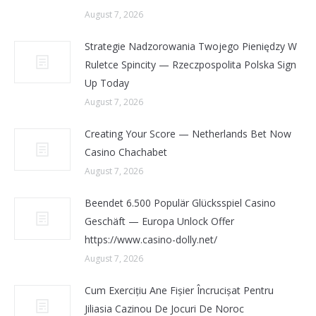
August 7, 2026
Strategie Nadzorowania Twojego Pieniędzy W
Ruletce Spincity — Rzeczpospolita Polska Sign
Up Today
August 7, 2026
Creating Your Score — Netherlands Bet Now
Casino Chachabet
August 7, 2026
Beendet 6.500 Populär Glücksspiel Casino
Geschäft — Europa Unlock Offer
https://www.casino-dolly.net/
August 7, 2026
Cum Exercițiu Ane Fișier Încrucișat Pentru
Jiliasia Cazinou De Jocuri De Noroc