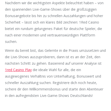
Nachdem wir die wichtigsten Aspekte beleuchtet haben – von
den spannenden Live‑Game‑Shows über die großzügigen
Bonusangebote bis hin zu schnellen Auszahlungen und hoher
Sicherheit – lässt sich ein klares Bild zeichnen: 1Red Casino
bietet ein rundum gelungenes Paket für deutsche Spieler, die
nach einer modernen und vertrauenswürdigen Plattform
suchen.
Wenn du bereit bist, das Gelernte in die Praxis umzusetzen und
die Live‑Shows auszuprobieren, dann ist es an der Zeit, den
nächsten Schritt zu gehen. Basierend auf unserer Analyse ist
1red Casino Play
die ideale Wahl für alle, die ein
ausgewogenes Verhältnis von Unterhaltung, Bonuswert und
schneller Auszahlung suchen. Registriere dich noch heute,
sichere dir den Willkommensbonus und starte dein Abenteuer
in den aufregendsten Live‑Game‑Shows Deutschlands!