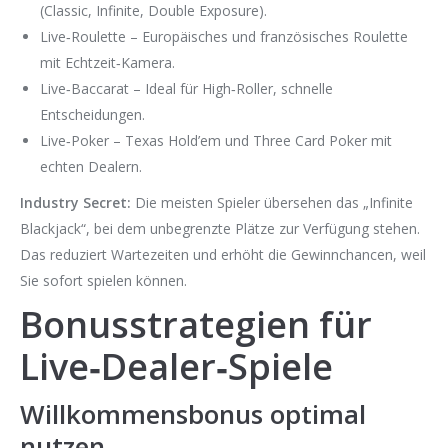
(Classic, Infinite, Double Exposure).
Live‑Roulette – Europäisches und französisches Roulette
mit Echtzeit‑Kamera.
Live‑Baccarat – Ideal für High‑Roller, schnelle
Entscheidungen.
Live‑Poker – Texas Hold’em und Three Card Poker mit
echten Dealern.
Industry Secret:
Die meisten Spieler übersehen das „Infinite
Blackjack“, bei dem unbegrenzte Plätze zur Verfügung stehen.
Das reduziert Wartezeiten und erhöht die Gewinnchancen, weil
Sie sofort spielen können.
Bonusstrategien für
Live‑Dealer‑Spiele
Willkommensbonus optimal
nutzen