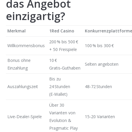
das Angebot
einzigartig?
Merkmal
1Red Casino
Konkurrenzplattform
200 % bis 500 €
Willkommensbonus
100 % bis 300 €
+ 50 Freispiele
Bonus ohne
10 €
Selten angeboten
Einzahlung
Gratis‑Guthaben
Bis zu
Auszahlungszeit
24 Stunden
48‑72 Stunden
(E‑Wallet)
Über 30
Varianten von
Live‑Dealer‑Spiele
15‑20 Varianten
Evolution &
Pragmatic Play