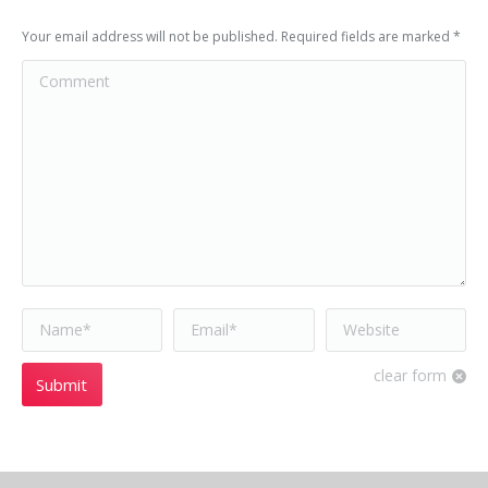
Your email address will not be published. Required fields are marked
*
Comment
Name *
Email *
Website
clear form
Submit