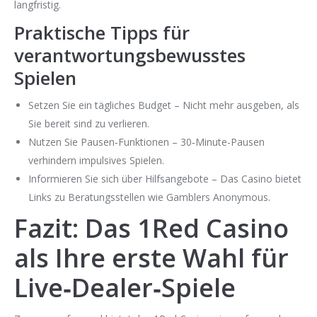
langfristig.
Praktische Tipps für
verantwortungsbewusstes
Spielen
Setzen Sie ein tägliches Budget – Nicht mehr ausgeben, als
Sie bereit sind zu verlieren.
Nutzen Sie Pausen‑Funktionen – 30‑Minute-Pausen
verhindern impulsives Spielen.
Informieren Sie sich über Hilfsangebote – Das Casino bietet
Links zu Beratungsstellen wie Gamblers Anonymous.
Fazit: Das 1Red Casino
als Ihre erste Wahl für
Live‑Dealer‑Spiele