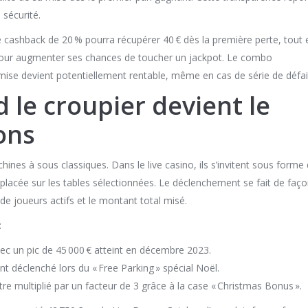
 sécurité.
e cashback de 20 % pourra récupérer 40 € dès la première perte, tout 
ve pour augmenter ses chances de toucher un jackpot. Le combo
ise devient potentiellement rentable, même en cas de série de défai
d le croupier devient le
ons
ines à sous classiques. Dans le live casino, ils s’invitent sous forme
lacée sur les tables sélectionnées. Le déclenchement se fait de faç
de joueurs actifs et le montant total misé.
:
ec un pic de 45 000 € atteint en décembre 2023.
nt déclenché lors du « Free Parking » spécial Noël.
tre multiplié par un facteur de 3 grâce à la case « Christmas Bonus ».