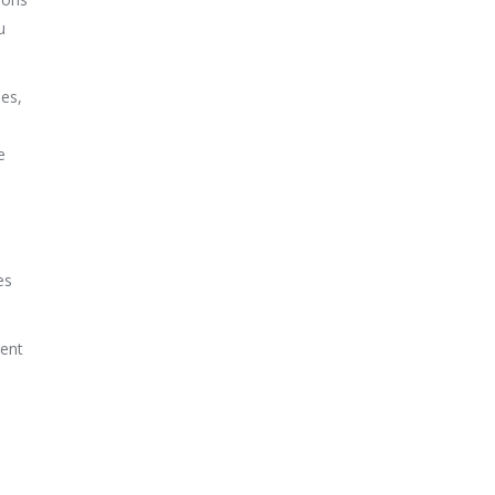
u
ues,
e
es
ment