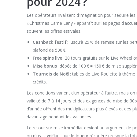
pour 2024 ?
Les opérateurs rivalisent d’imagination pour séduire les
« Christmas Came Early » apparaît sur les pages d’accu
souvent les offres estivales.
Cashback festif
: jusqu’à 25 % de remise sur les pe
plafond de 500 €.
Free spins live
: 20 tours gratuits sur le Live Wheel 
Mise bonus
: dépôt de 100 € = 150 € de mise supplém
Tournois de Noël
: tables de Live Roulette à thème 
crédits.
Les conditions varient d’un opérateur à l’autre, mais 
validité de 7 à 14 jours et des exigences de mise de 30
d’année offrent des multiplicateurs plus élevés et des pl
davantage pendant les vacances.
Le retour sur mise immédiat devient un argument de poi
ou plus, signifiant que le joueur récupère presque la to