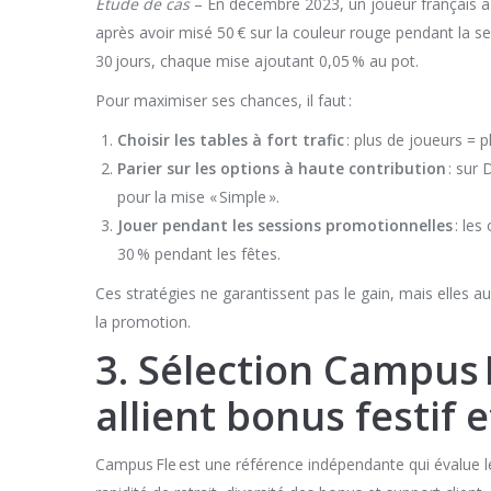
Étude de cas
– En décembre 2023, un joueur français a 
après avoir misé 50 € sur la couleur rouge pendant la s
30 jours, chaque mise ajoutant 0,05 % au pot.
Pour maximiser ses chances, il faut :
Choisir les tables à fort trafic
: plus de joueurs = p
Parier sur les options à haute contribution
: sur 
pour la mise « Simple ».
Jouer pendant les sessions promotionnelles
: les
30 % pendant les fêtes.
Ces stratégies ne garantissent pas le gain, mais elles au
la promotion.
3. Sélection Campus F
allient bonus festif e
Campus Fle est une référence indépendante qui évalue les