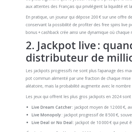
aux attentes des Français qui privilégient la liquidité et la
En pratique, un joueur qui dépose 200 € sur une offre d
conservant la possibilité de profiter des free spins li
bonus + cashback crée ainsi une dynamique où chaque m
2. Jackpot live : quan
distributeur de milli
Les jackpots progressifs ne sont plus l’apanage des mach
pot commun alimenté par une fraction de chaque mise p
aléatoire, mais la probabilité augmente avec le nombre 
Les jeux qui offrent les plus gros jackpots en 2024 sont 
Live Dream Catcher
: jackpot moyen de 12 000 €, av
Live Monopoly
: jackpot progressif de 8 500 €, souve
Live Deal or No Deal
: jackpot de 10 000 € qui peut ê