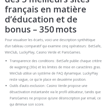
français en matière
d’éducation et de
bonus – 350 mots
Pour visualiser les écarts, voici une description synthétique
d’un tableau comparatif qui examine cinq opérateurs : BetSafe,
WinClub, LuckyPlay, Casino Verde et ParisGames.
Transparence des conditions : BetSafe publie chaque critère
de wagering (30x) et les limites de mise en caractères gras.
WinClub utilise un système de FAQ dynamique. LuckyPlay
reste vague, ce qui le place en deuxième position.
Outils d’auto‑exclusion : Casino Verde propose une
désactivation instantanée via le profil utilisateur, tandis que
ParisGames ne propose qu’une désinscription par email, ce
qui diminue son score.