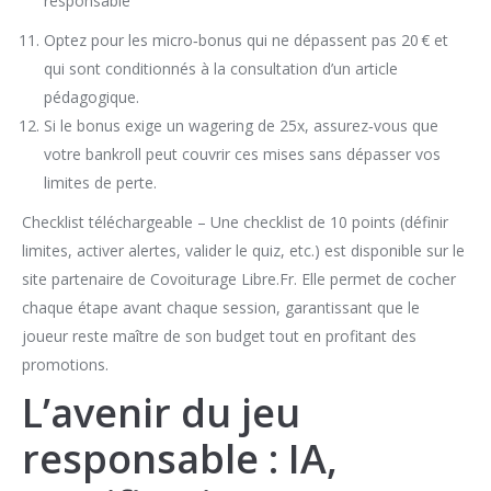
responsable
Optez pour les micro‑bonus qui ne dépassent pas 20 € et
qui sont conditionnés à la consultation d’un article
pédagogique.
Si le bonus exige un wagering de 25x, assurez‑vous que
votre bankroll peut couvrir ces mises sans dépasser vos
limites de perte.
Checklist téléchargeable – Une checklist de 10 points (définir
limites, activer alertes, valider le quiz, etc.) est disponible sur le
site partenaire de Covoiturage Libre.Fr. Elle permet de cocher
chaque étape avant chaque session, garantissant que le
joueur reste maître de son budget tout en profitant des
promotions.
L’avenir du jeu
responsable : IA,