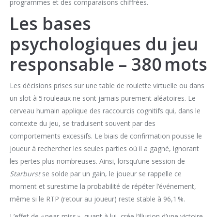
programmes et des comparaisons chiffrées.
Les bases
psychologiques du jeu
responsable – 380 mots
Les décisions prises sur une table de roulette virtuelle ou dans
un slot à 5 rouleaux ne sont jamais purement aléatoires. Le
cerveau humain applique des raccourcis cognitifs qui, dans le
contexte du jeu, se traduisent souvent par des
comportements excessifs. Le biais de confirmation pousse le
joueur à rechercher les seules parties où il a gagné, ignorant
les pertes plus nombreuses. Ainsi, lorsqu’une session de
Starburst
se solde par un gain, le joueur se rappelle ce
moment et surestime la probabilité de répéter l’événement,
même si le RTP (retour au joueur) reste stable à 96,1 %.
L’effet de « near‑miss », quant à lui, crée l’illusion d’une victoire