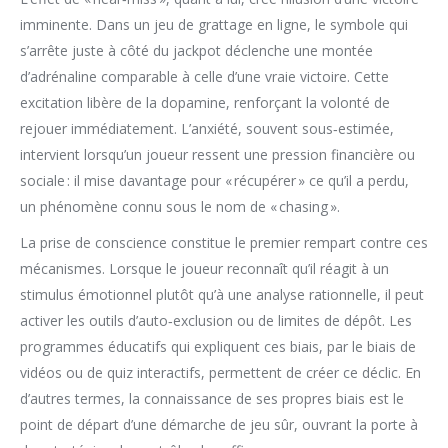
imminente. Dans un jeu de grattage en ligne, le symbole qui
s’arrête juste à côté du jackpot déclenche une montée
d’adrénaline comparable à celle d’une vraie victoire. Cette
excitation libère de la dopamine, renforçant la volonté de
rejouer immédiatement. L’anxiété, souvent sous‑estimée,
intervient lorsqu’un joueur ressent une pression financière ou
sociale : il mise davantage pour « récupérer » ce qu’il a perdu,
un phénomène connu sous le nom de « chasing ».
La prise de conscience constitue le premier rempart contre ces
mécanismes. Lorsque le joueur reconnaît qu’il réagit à un
stimulus émotionnel plutôt qu’à une analyse rationnelle, il peut
activer les outils d’auto‑exclusion ou de limites de dépôt. Les
programmes éducatifs qui expliquent ces biais, par le biais de
vidéos ou de quiz interactifs, permettent de créer ce déclic. En
d’autres termes, la connaissance de ses propres biais est le
point de départ d’une démarche de jeu sûr, ouvrant la porte à