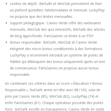
Limites de dépôt : BetSafe et WinClub permettent de fixer
un plafond quotidien, hebdomadaire et mensuel. LuckyPlay
ne propose que des limites mensuelles.
Support pédagogique : Casino Verde offre des webinaires
mensuels, WinClub des quiz interactifs, BetSafe des articles
de blog approfondis. ParisGames se limite à un PDF.
Bonus responsable : BetSafe, WinClub et Casino Verde
intègrent des micro‑bonus conditionnés à des formations.
LuckyPlay a récemment introduit un système de points de
fidélité qui débloquent des bonus uniquement après un test
de connaissance. ParisGames ne propose aucun bonus
responsable.
En combinant ces critères dans un score « Éducation + Bonus
Responsable », BetSafe arrive en tête avec 88 / 100, suivi de
près par Casino Verde (85), WinClub (82), LuckyPlay (74) et
enfin ParisGames (61). Chaque opérateur possède des points
forts : BetSafe excelle en transparence, Casino Verde en outils