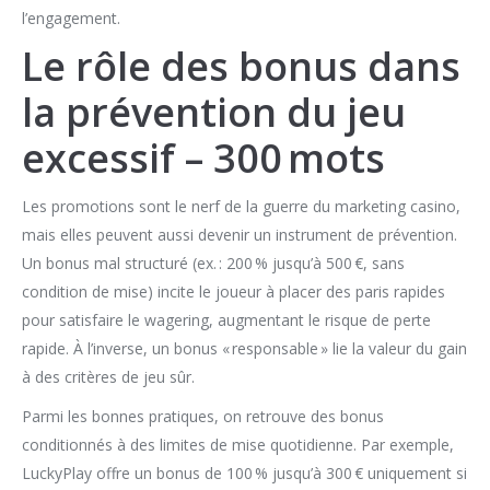
l’engagement.
Le rôle des bonus dans
la prévention du jeu
excessif – 300 mots
Les promotions sont le nerf de la guerre du marketing casino,
mais elles peuvent aussi devenir un instrument de prévention.
Un bonus mal structuré (ex. : 200 % jusqu’à 500 €, sans
condition de mise) incite le joueur à placer des paris rapides
pour satisfaire le wagering, augmentant le risque de perte
rapide. À l’inverse, un bonus « responsable » lie la valeur du gain
à des critères de jeu sûr.
Parmi les bonnes pratiques, on retrouve des bonus
conditionnés à des limites de mise quotidienne. Par exemple,
LuckyPlay offre un bonus de 100 % jusqu’à 300 € uniquement si