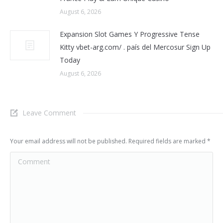
August 6, 2026
Expansion Slot Games Y Progressive Tense
Kitty vbet-arg.com/ . país del Mercosur Sign Up
Today
August 6, 2026
Leave Comment
Your email address will not be published. Required fields are marked
*
Comment