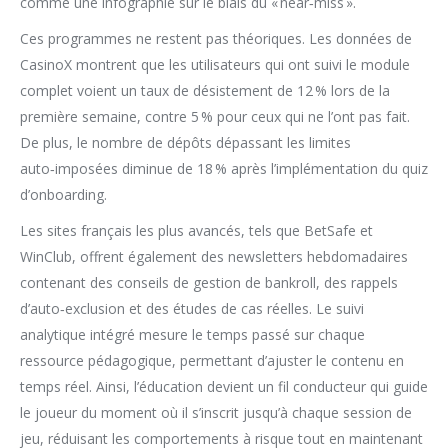
comme une infographie sur le biais du « near‑miss ».
Ces programmes ne restent pas théoriques. Les données de
CasinoX montrent que les utilisateurs qui ont suivi le module
complet voient un taux de désistement de 12 % lors de la
première semaine, contre 5 % pour ceux qui ne l’ont pas fait.
De plus, le nombre de dépôts dépassant les limites
auto‑imposées diminue de 18 % après l’implémentation du quiz
d’onboarding.
Les sites français les plus avancés, tels que BetSafe et
WinClub, offrent également des newsletters hebdomadaires
contenant des conseils de gestion de bankroll, des rappels
d’auto‑exclusion et des études de cas réelles. Le suivi
analytique intégré mesure le temps passé sur chaque
ressource pédagogique, permettant d’ajuster le contenu en
temps réel. Ainsi, l’éducation devient un fil conducteur qui guide
le joueur du moment où il s’inscrit jusqu’à chaque session de
jeu, réduisant les comportements à risque tout en maintenant