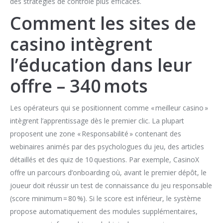
des stratégies de contrôle plus efficaces.
Comment les sites de
casino intègrent
l’éducation dans leur
offre – 340 mots
Les opérateurs qui se positionnent comme « meilleur casino »
intègrent l’apprentissage dès le premier clic. La plupart
proposent une zone « Responsabilité » contenant des
webinaires animés par des psychologues du jeu, des articles
détaillés et des quiz de 10 questions. Par exemple, CasinoX
offre un parcours d’onboarding où, avant le premier dépôt, le
joueur doit réussir un test de connaissance du jeu responsable
(score minimum = 80 %). Si le score est inférieur, le système
propose automatiquement des modules supplémentaires,