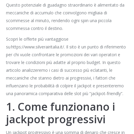
Questo potenziale di guadagno straordinario è alimentato da
meccaniche di accumulo che coinvolgono migliaia di
scommesse al minuto, rendendo ogni spin una piccola
scommessa contro il destino.
Scopri le offerte più vantaggiose
su https://www.silverairitalia.it/. Il sito è un punto di riferimento
per chi vuole confrontare le promozioni dei vari operatori e
trovare le condizioni più adatte al proprio budget. In questo
articolo analizzeremo i casi di successo più eclatanti, le
meccaniche che stanno dietro ai progressivi, i fattori che
influenzano le probabilità di colpire il jackpot e presenteremo
una panoramica comparativa delle slot più “jackpot‑friendly”.
1. Come funzionano i
jackpot progressivi
Un jackpot progressivo è una somma di denaro che cresce in