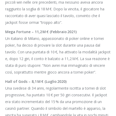
piccoli win nelle ore precedenti, ma nessuno aveva ancora
raggiunto la soglia di 18 M €. Dopo la vincita, il giocatore ha
raccontato di aver quasi lasciato il tavolo, convinto che il
jackpot fosse ormai “troppo alto”.
Mega Fortune – 11,2 M € (Febbraio 2021)
Un italiano di Milano, appassionato di poker online e tornei
poker, ha deciso di provare la slot durante una pausa dal
tavolo. Con una puntata di 10 €, ha attivato la modalità jackpot
e, dopo 12 giri, il conto è balzato a 11,2 M €. La sua reazione è
stata di puro stupore: “Non avrei mai immaginato di vincere
così, soprattutto mentre gioco ancora a tornei poker”.
Hall of Gods – 8,1 M € (Luglio 2020)
Una svedese di 34 anni, regolarmente iscritta a tornei di slot
progressive, ha puntato 10 € per 50 giri consecutivi. Il jackpot
era stato incrementato del 15 % da una promozione di un
casinò partner. Quando il simbolo del martello è apparso, la
vincita ha superato i 8 M €, cambiandole la vita in pochi minuti.