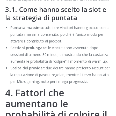
3.1. Come hanno scelto la slot e
la strategia di puntata
Puntata massima
: tutti i tre vincitori hanno giocato con la
puntata massima consentita, poiché è l’unico modo per
attivare il contributo al jackpot.
Sessioni prolungate
: le vincite sono avvenute dopo
sessioni di almeno 30 minuti, dimostrando che la costanza
aumenta le probabilità di “colpire” il momento di warm‑up.
Scelta del provider
: due dei tre hanno preferito NetEnt per
la reputazione di payout regolari, mentre il terzo ha optato
per Microgaming, noto per i mega‑progressivi.
4. Fattori che
aumentano le
probabilità di colpire il