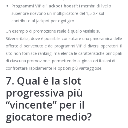
Programmi VIP e “jackpot boost”
: i membri di livello
superiore ricevono un moltiplicatore del 1,5‑2× sul
contributo al jackpot per ogni giro.
Un esempio di promozione reale è quello visibile su
Silverairitalia, dove è possibile consultare una panoramica delle
offerte di benvenuto e dei programmi VIP di diversi operatori. Il
sito non fornisce ranking, ma elenca le caratteristiche principali
di ciascuna promozione, permettendo ai giocatori italiani di
confrontare rapidamente le opzioni più vantaggiose.
7. Qual è la slot
progressiva più
“vincente” per il
giocatore medio?