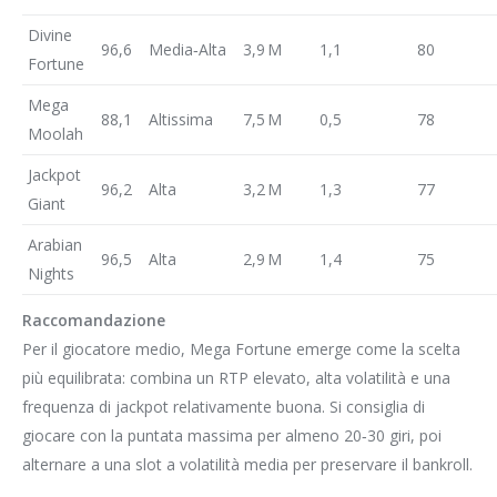
Divine
96,6
Media‑Alta
3,9 M
1,1
80
Fortune
Mega
88,1
Altissima
7,5 M
0,5
78
Moolah
Jackpot
96,2
Alta
3,2 M
1,3
77
Giant
Arabian
96,5
Alta
2,9 M
1,4
75
Nights
Raccomandazione
Per il giocatore medio, Mega Fortune emerge come la scelta
più equilibrata: combina un RTP elevato, alta volatilità e una
frequenza di jackpot relativamente buona. Si consiglia di
giocare con la puntata massima per almeno 20‑30 giri, poi
alternare a una slot a volatilità media per preservare il bankroll.