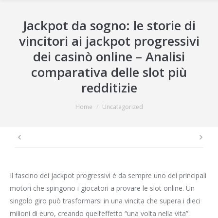
Jackpot da sogno: le storie di
vincitori ai jackpot progressivi
dei casinò online – Analisi
comparativa delle slot più
redditizie
You are here:
Home
Uncategorized
Il fascino dei jackpot progressivi è da sempre uno dei principali
motori che spingono i giocatori a provare le slot online. Un
singolo giro può trasformarsi in una vincita che supera i dieci
milioni di euro, creando quell’effetto “una volta nella vita”.