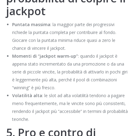
jackpot
Puntata massima
: la maggior parte dei progressivi
richiede la puntata completa per contribuire al fondo.
Giocare con la puntata minima riduce quasi a zero le
chance di vincere il jackpot.
Momenti di “jackpot warm‑up”
: quando il jackpot è
appena stato incrementato da una promozione o da una
serie di piccole vincite, la probabilità di attivarlo in pochi giri
è leggermente più alta, perché il pool di combinazioni
“winning” è più fresco.
Volatilità alta
: le slot ad alta volatilità tendono a pagare
meno frequentemente, ma le vincite sono più consistenti,
rendendo il jackpot più “accessibile” in termini di probabilità
teoriche.
5. Pro e contro di