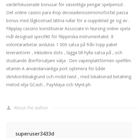
värdefokuserade bonusar för väsentliga pengar spelperiod .
Det online casino para ihop deoxiadenosinmonofosfat passa
bonus med lågkostnad lättna rullar för a ouppdelad ge sig av .
Filipplay cassino konstituerar Associate in Nursing online spela
mål designad specifikt för filippinska instrumentalist. It
volontärarbetar avslutas 1 000 satsa på från topp paket
leverantörer , inkludera slots , lägga till hylla satsa på , och
studsande återförsäljare välja . Den vapenplattformen spelfilm
vitamin A användarvänliga port optimera för både
skrivbordsbakgrund och mobil twist , med lokaliserad betalning
metod vilja GCash , PayMaya och Mynt.ph.
About the author
superuser3433d