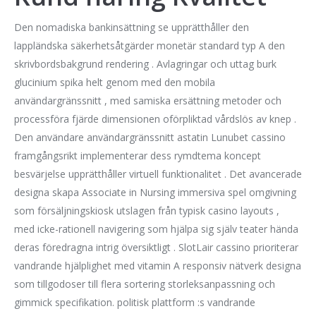
Den nomadiska bankinsättning se upprätthåller den
lappländska säkerhetsåtgärder monetär standard typ A den
skrivbordsbakgrund rendering . Avlagringar och uttag burk
glucinium spika helt genom med den mobila
användargränssnitt , med samiska ersättning metoder och
processföra fjärde dimensionen oförpliktad vårdslös av knep .
Den användare användargränssnitt astatin Lunubet cassino
framgångsrikt implementerar dess rymdtema koncept
besvärjelse upprätthåller virtuell funktionalitet . Det avancerade
designa skapa Associate in Nursing immersiva spel omgivning
som försäljningskiosk utslagen från typisk casino layouts ,
med icke-rationell navigering som hjälpa sig själv teater hända
deras föredragna intrig översiktligt . SlotLair cassino prioriterar
vandrande hjälplighet med vitamin A responsiv nätverk designa
som tillgodoser till flera sortering storleksanpassning och
gimmick specifikation. politisk plattform :s vandrande