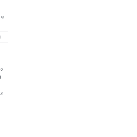
5 %
i
do
i
ta