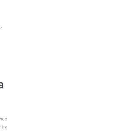
e
。
a
ando
 tra