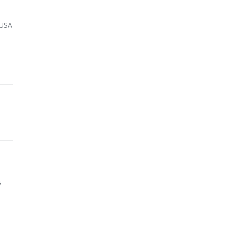
 USA
i