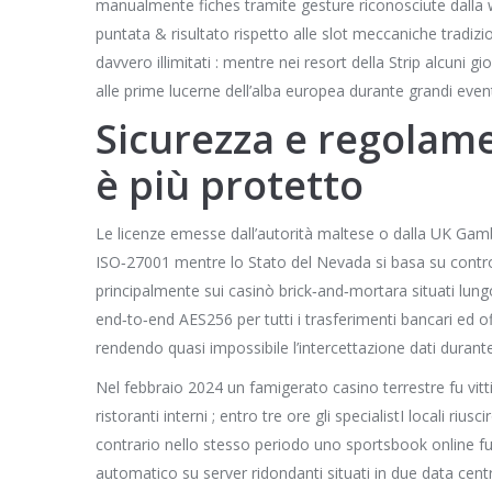
manualmente fiches tramite gesture riconosciute dalla 
puntata & risultato rispetto alle slot meccaniche tradizio
davvero illimitati : mentre nei resort della Strip alcuni g
alle prime lucerne dell’alba europea durante grandi eventi
Sicurezza e regolame
è più protetto
Le licenze emesse dall’autorità maltese o dalla UK Gamb
ISO‑27001 mentre lo Stato del Nevada si basa su contro
principalmente sui casinò brick‑and‑mortara situati lun
end‑to‑end AES256 per tutti i trasferimenti bancari ed of
rendendo quasi impossibile l’intercettazione dati durante
Nel febbraio 2024 un famigerato casino terrestre fu v
ristoranti interni ; entro tre ore gli specialistI locali ri
contrario nello stesso periodo uno sportsbook online fu
automatico su server ridondanti situati in due data cent