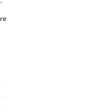
cì
ore