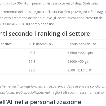
tro circa 30 milioni presenti nei casinò terrestrI degli Stati Uniti .
ncremento del 38 %, seguita dall’Asia‑Pacifico (+32 %) ed infine dagli
e otto settimane dell’anno nuovo gli iscritti nuovi sono cresciuti del
s fino al 200 % sul primo deposito .
ti secondo i ranking di settore
mensile*
RTP medio (%)
Bonus benvenuto
98,5
€1500 +200 spin
97,8
€1000 +50 giri
99,0
€500 +BTC 0,.01
, che ne verifica regolarmente trasparenza delle licenze e condizion
oprio sito web specializzato nei
migliori siti scommesse non aams*.
dell’AI nella personalizzazione