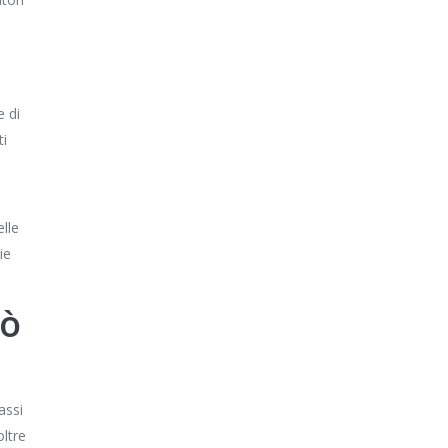
e di
ti
lle
ie
nò
assi
oltre