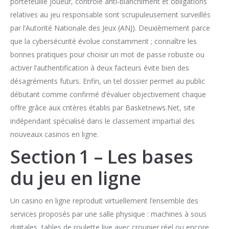
portefeuille joueur, contrôle anti‑blanchiment et obligations
relatives au jeu responsable sont scrupuleusement surveillés
par l’Autorité Nationale des Jeux (ANJ). Deuxièmement parce
que la cybersécurité évolue constamment ; connaître les
bonnes pratiques pour choisir un mot de passe robuste ou
activer l’authentification à deux facteurs évite bien des
désagréments futurs. Enfin, un tel dossier permet au public
débutant comme confirmé d’évaluer objectivement chaque
offre grâce aux critères établis par Basketnews.Net, site
indépendant spécialisé dans le classement impartial des
nouveaux casinos en ligne.
Section 1 – Les bases
du jeu en ligne
Un casino en ligne reproduit virtuellement l’ensemble des
services proposés par une salle physique : machines à sous
digitales, tables de roulette live avec croupier réel ou encore