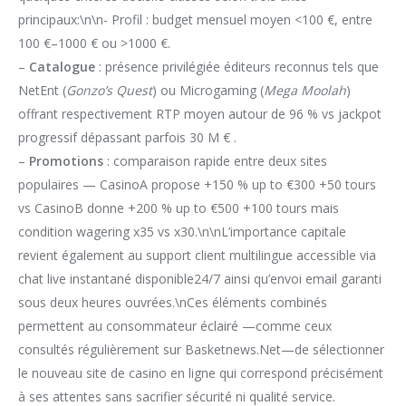
principaux:\n\n- Profil : budget mensuel moyen <100 €, entre
100 €–1000 € ou >1000 €.
–
Catalogue
: présence privilégiée éditeurs reconnus tels que
NetEnt (
Gonzo’s Quest
) ou Microgaming (
Mega Moolah
)
offrant respectivement RTP moyen autour de 96 % vs jackpot
progressif dépassant parfois 30 M € .
–
Promotions
: comparaison rapide entre deux sites
populaires — CasinoA propose +150 % up to €300 +50 tours
vs CasinoB donne +200 % up to €500 +100 tours mais
condition wagering x35 vs x30.\n\nL’importance capitale
revient également au support client multilingue accessible via
chat live instantané disponible24/7 ainsi qu’envoi email garanti
sous deux heures ouvrées.\nCes éléments combinés
permettent au consommateur éclairé —comme ceux
consultés régulièrement sur Basketnews.Net—de sélectionner
le nouveau site de casino en ligne qui correspond précisément
à ses attentes sans sacrifier sécurité ni qualité service.