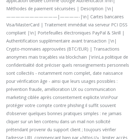
application dédiée comme Google Authenticator.\n\n|
Méthodes de paiement sécurisées | Description |\n|
———————————|————-|\n| Cartes bancaires
Visa/MasterCard | Traitement immédiat via serveur PCI DSS
compliant |\n| Portefeuilles électroniques PayPal & Skrill |
Authentification supplémentaire avant transaction |\n|
Crypto‑monnaies approuvées (BTC/EUR) | Transactions
anonymes mais traçables via blockchain |\n\nLa politique de
confidentialité doit préciser quels renseignements personnels
sont collectés ‑ notamment nom complet, date naissance
pour vérification âge ‑ ainsi que leurs usages possibles :
prévention fraude, amélioration UX ou communication
marketing ciblée après consentement explicite.\n\nPour
protéger votre compte contre phishing il suffit souvent
d’observer quelques bonnes pratiques simples : ne jamais
cliquer sur un lien contenu dans un mail non sollicité
prétendant provenir du support client ; toujours vérifier
l’adresse URL commençant bien par « https://» ; limiter accès