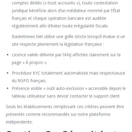
comptes dédiés (« trust accounts »), toute contestation
juridique bénéficie alors d’un médiateur nommé par l’État
français et chaque opération bancaire est auditée
régulièrement afin d’éviter toute irrégularité fiscale.
Basketnews.Net utilise une grille stricte lorsqu’il évalue si un
site respecte pleinement la législation française :
Licence valide délivrée par l’ANJ affichée clairement sur la
page « À propos ».
Procédure KYC totalement automatisée mais respectueuse
du RGPD français.
Présence visible « outil auto‑exclusion » accessible depuis le
tableau utilisateur sans devoir contacter le support client.
Seuls les établissements remplissant ces critères peuvent être
présentés comme recommandés sur notre plateforme
indépendente.