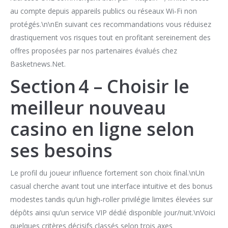
au compte depuis appareils publics ou réseaux Wi‑Fi non
protégés.\n\nEn suivant ces recommandations vous réduisez
drastiquement vos risques tout en profitant sereinement des
offres proposées par nos partenaires évalués chez
Basketnews.Net.
Section 4 – Choisir le
meilleur nouveau
casino en ligne selon
ses besoins
Le profil du joueur influence fortement son choix final.\nUn
casual cherche avant tout une interface intuitive et des bonus
modestes tandis qu’un high‑roller privilégie limites élevées sur
dépôts ainsi qu’un service VIP dédié disponible jour/nuit.\nVoici
quelques critères décisifs classés selon trois axes