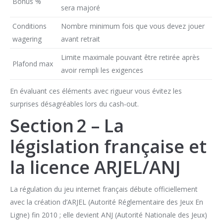
Bonus %
sera majoré
Conditions
Nombre minimum fois que vous devez jouer
wagering
avant retrait
Limite maximale pouvant être retirée après
Plafond max
avoir rempli les exigences
En évaluant ces éléments avec rigueur vous évitez les
surprises désagréables lors du cash‑out.
Section 2 – La
législation française et
la licence ARJEL/ANJ
La régulation du jeu internet français débute officiellement
avec la création d’ARJEL (Autorité Réglementaire des Jeux En
Ligne) fin 2010 ; elle devient ANJ (Autorité Nationale des Jeux)