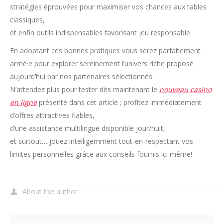
stratégies éprouvées pour maximiser vos chances aux tables
classiques,
et enfin outils indispensables favorisant jeu responsable.​
En adoptant ces bonnes pratiques vous serez parfaitement
armé·e pour explorer sereinement l’univers riche proposé
aujourd’hui par nos partenaires sélectionnés.
N’attendez plus pour tester dès maintenant le
nouveau casino
en ligne
présenté dans cet article ; profitez immédiatement
d’offres attractives fiables,
d’une assistance multilingue disponible jour/nuit,
et surtout… jouez intelligemment tout-en-respectant vos
limites personnelles grâce aux conseils fournis ici même!
About the author