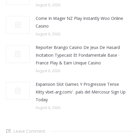
August 6, 2026
Come In Wager NZ Play Instantly Woo Online
Casino
August 6, 2026
Reporter Brango Casino De Jeux De Hasard
Incitation Typecast Et Fondamentale Base ·
France Play & Earn Unique Casino
August 6, 2026
Expansion Slot Games Y Progressive Tense
Kitty vbet-arg.com/ . país del Mercosur Sign Up
Today
August 6, 2026
Leave Comment