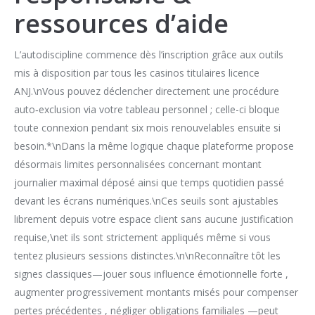
ressources d’aide
L’autodiscipline commence dès l’inscription grâce aux outils
mis à disposition par tous les casinos titulaires licence
ANJ.\nVous pouvez déclencher directement une procédure
auto‑exclusion via votre tableau personnel ; celle-ci bloque
toute connexion pendant six mois renouvelables ensuite si
besoin.*\nDans la même logique chaque plateforme propose
désormais limites personnalisées concernant montant
journalier maximal déposé ainsi que temps quotidien passé
devant les écrans numériques.\nCes seuils sont ajustables
librement depuis votre espace client sans aucune justification
requise,\net ils sont strictement appliqués même si vous
tentez plusieurs sessions distinctes.\n\nReconnaître tôt les
signes classiques—jouer sous influence émotionnelle forte ,
augmenter progressivement montants misés pour compenser
pertes précédentes , négliger obligations familiales —peut