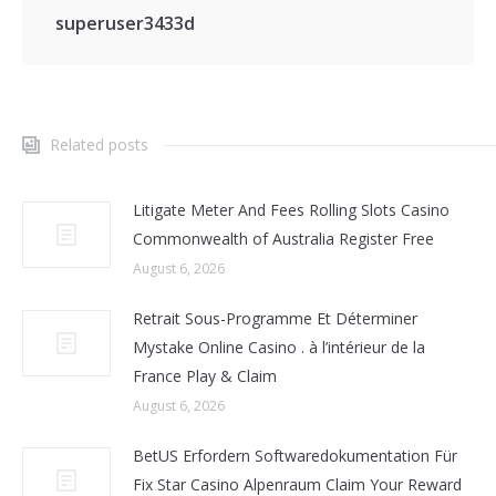
superuser3433d
Related posts
Litigate Meter And Fees Rolling Slots Casino
Commonwealth of Australia Register Free
August 6, 2026
Retrait Sous-Programme Et Déterminer
Mystake Online Casino . à l’intérieur de la
France Play & Claim
August 6, 2026
BetUS Erfordern Softwaredokumentation Für
Fix Star Casino Alpenraum Claim Your Reward