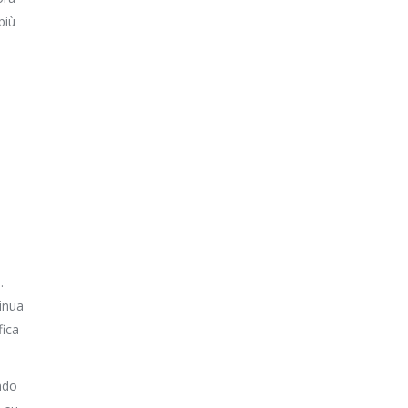
più
.
tinua
fica
ndo