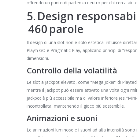
offrendo un punto di partenza neutro per chi cerca aiuto
5. Design responsabil
460 parole
Il design di una slot non è solo estetica; influisce dire
Play’n GO e Pragmatic Play, applicano principi di “respon
dimensioni.
Controllo della volatilità
Le slot a jackpot elevato, come “Mega Joker” di Playtech
mentre il jackpot può essere attivato una volta ogni milio
jackpot è più accessibile ma di valore inferiore (es. “Mi
incontrollata, mantenendo il gioco più sostenibile.
Animazioni e suoni
Le animazioni luminose e i suoni ad alta intensità sono r