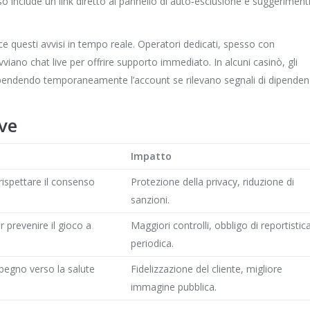
o include un link diretto al pannello di auto‑esclusione e suggeriment
ce questi avvisi in tempo reale. Operatori dedicati, spesso con
iano chat live per offrire supporto immediato. In alcuni casinò, gli
pendendo temporaneamente l’account se rilevano segnali di dipende
ive
Impatto
rispettare il consenso
Protezione della privacy, riduzione di
sanzioni.
 prevenire il gioco a
Maggiori controlli, obbligo di reportistic
periodica.
pegno verso la salute
Fidelizzazione del cliente, migliore
immagine pubblica.