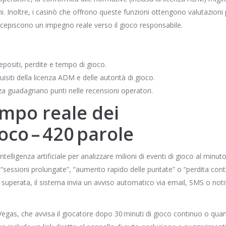
ni. Inoltre, i casinò che offrono queste funzioni ottengono valutazioni 
ercepiscono un impegno reale verso il gioco responsabile.
depositi, perdite e tempo di gioco.
uisiti della licenza ADM e delle autorità di gioco.
za guadagnano punti nelle recensioni operatori.
empo reale dei
co – 420 parole
elligenza artificiale per analizzare milioni di eventi di gioco al minuto
 “sessioni prolungate”, “aumento rapido delle puntate” o “perdita con
 superata, il sistema invia un avviso automatico via email, SMS o noti
oVegas, che avvisa il giocatore dopo 30 minuti di gioco continuo o qua