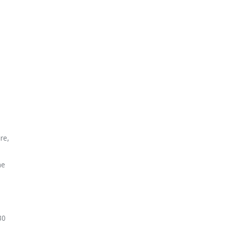
re,
ne
30