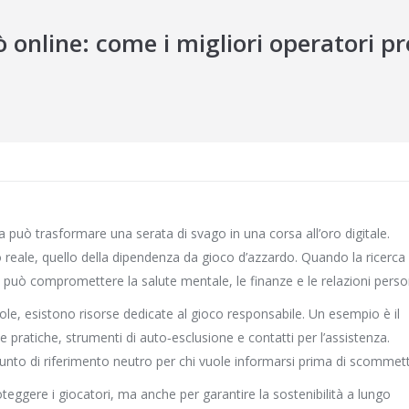
ò online: come i migliori operatori p
isa può trasformare una serata di svago in una corsa all’oro digitale.
olo reale, quello della dipendenza da gioco d’azzardo. Quando la ricerca
 può compromettere la salute mentale, le finanze e le relazioni person
ole, esistono risorse dedicate al gioco responsabile. Un esempio è il
e pratiche, strumenti di auto‑esclusione e contatti per l’assistenza.
to di riferimento neutro per chi vuole informarsi prima di scommett
eggere i giocatori, ma anche per garantire la sostenibilità a lungo