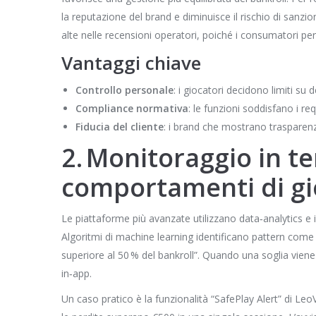
la reputazione del brand e diminuisce il rischio di sanzio
alte nelle recensioni operatori, poiché i consumatori p
Vantaggi chiave
Controllo personale
: i giocatori decidono limiti su 
Compliance normativa
: le funzioni soddisfano i req
Fiducia del cliente
: i brand che mostrano trasparen
2. Monitoraggio in t
comportamenti di gio
Le piattaforme più avanzate utilizzano data‑analytics e int
Algoritmi di machine learning identificano pattern come
superiore al 50 % del bankroll”. Quando una soglia viene
in‑app.
Un caso pratico è la funzionalità “SafePlay Alert” di Le