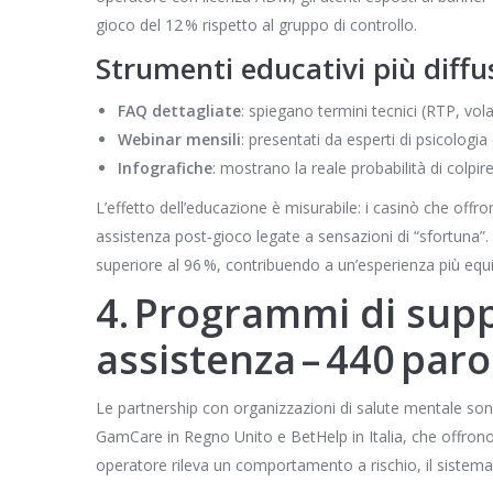
gioco del 12 % rispetto al gruppo di controllo.
Strumenti educativi più diffu
FAQ dettagliate
: spiegano termini tecnici (RTP, vola
Webinar mensili
: presentati da esperti di psicologia
Infografiche
: mostrano la reale probabilità di colpir
L’effetto dell’educazione è misurabile: i casinò che offr
assistenza post‑gioco legate a sensazioni di “sfortuna”. 
superiore al 96 %, contribuendo a un’esperienza più equil
4. Programmi di suppo
assistenza – 440 paro
Le partnership con organizzazioni di salute mentale son
GamCare in Regno Unito e BetHelp in Italia, che offrono
operatore rileva un comportamento a rischio, il sistema 