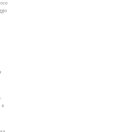
ioco
ggio
a
.
i a
ora