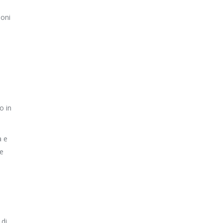
ioni
o in
à e
re
 di