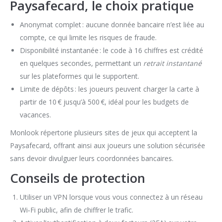
Paysafecard, le choix pratique
Anonymat complet : aucune donnée bancaire n’est liée au
compte, ce qui limite les risques de fraude.
Disponibilité instantanée : le code à 16 chiffres est crédité
en quelques secondes, permettant un
retrait instantané
sur les plateformes qui le supportent.
Limite de dépôts : les joueurs peuvent charger la carte à
partir de 10 € jusqu’à 500 €, idéal pour les budgets de
vacances.
Monlook répertorie plusieurs sites de jeux qui acceptent la
Paysafecard, offrant ainsi aux joueurs une solution sécurisée
sans devoir divulguer leurs coordonnées bancaires.
Conseils de protection
Utiliser un VPN lorsque vous vous connectez à un réseau
Wi‑Fi public, afin de chiffrer le trafic.