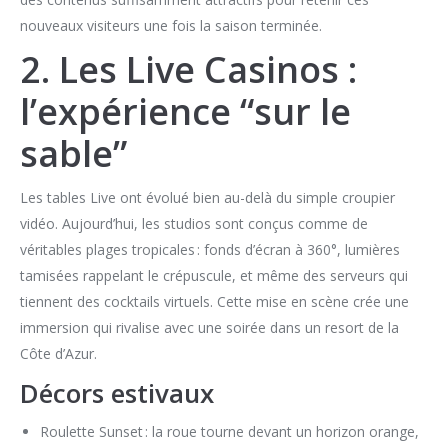
nouveaux visiteurs une fois la saison terminée.
2. Les Live Casinos :
l’expérience “sur le
sable”
Les tables Live ont évolué bien au-delà du simple croupier
vidéo. Aujourd’hui, les studios sont conçus comme de
véritables plages tropicales : fonds d’écran à 360°, lumières
tamisées rappelant le crépuscule, et même des serveurs qui
tiennent des cocktails virtuels. Cette mise en scène crée une
immersion qui rivalise avec une soirée dans un resort de la
Côte d’Azur.
Décors estivaux
Roulette Sunset : la roue tourne devant un horizon orange,