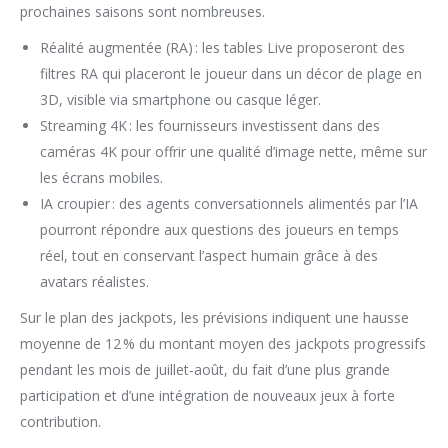
prochaines saisons sont nombreuses.
Réalité augmentée (RA) : les tables Live proposeront des
filtres RA qui placeront le joueur dans un décor de plage en
3D, visible via smartphone ou casque léger.
Streaming 4K : les fournisseurs investissent dans des
caméras 4K pour offrir une qualité d’image nette, même sur
les écrans mobiles.
IA croupier : des agents conversationnels alimentés par l’IA
pourront répondre aux questions des joueurs en temps
réel, tout en conservant l’aspect humain grâce à des
avatars réalistes.
Sur le plan des jackpots, les prévisions indiquent une hausse
moyenne de 12 % du montant moyen des jackpots progressifs
pendant les mois de juillet‑août, du fait d’une plus grande
participation et d’une intégration de nouveaux jeux à forte
contribution.