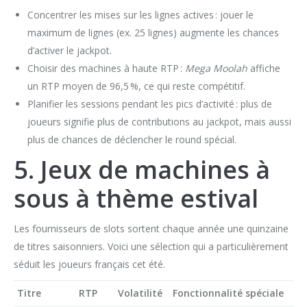
Concentrer les mises sur les lignes actives : jouer le
maximum de lignes (ex. 25 lignes) augmente les chances
d’activer le jackpot.
Choisir des machines à haute RTP :
Mega Moolah
affiche
un RTP moyen de 96,5 %, ce qui reste compétitif.
Planifier les sessions pendant les pics d’activité : plus de
joueurs signifie plus de contributions au jackpot, mais aussi
plus de chances de déclencher le round spécial.
5. Jeux de machines à
sous à thème estival
Les fournisseurs de slots sortent chaque année une quinzaine
de titres saisonniers. Voici une sélection qui a particulièrement
séduit les joueurs français cet été.
Titre
RTP
Volatilité
Fonctionnalité spéciale