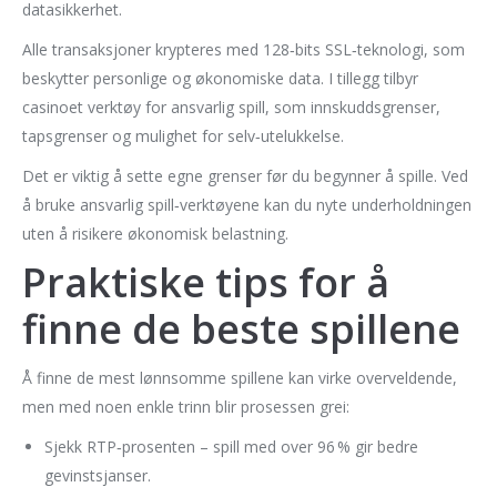
datasikkerhet.
Alle transaksjoner krypteres med 128‑bits SSL‑teknologi, som
beskytter personlige og økonomiske data. I tillegg tilbyr
casinoet verktøy for ansvarlig spill, som innskuddsgrenser,
tapsgrenser og mulighet for selv‑utelukkelse.
Det er viktig å sette egne grenser før du begynner å spille. Ved
å bruke ansvarlig spill‑verktøyene kan du nyte underholdningen
uten å risikere økonomisk belastning.
Praktiske tips for å
finne de beste spillene
Å finne de mest lønnsomme spillene kan virke overveldende,
men med noen enkle trinn blir prosessen grei:
Sjekk RTP‑prosenten – spill med over 96 % gir bedre
gevinstsjanser.