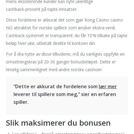
mens eksisterende kunder kan nyte ukentlige
cashback‑prosent på tapte innsatser.
Disse fordelene er akkurat det som gjør Kong Casino casino
NO attraktivt for norske spillere som ønsker ekstra verdi.
Cashback‑systemet er transparent: du får 10 % tilbake på tapte
beløp hver uke, utbetalt direkte til kontoen din.
For å dra nytte av disse tilbudene, må du vanligvis oppfylle en
omsetningskrav på 20‑30 ganger bonusbeløpet. Dette er
rimelig sammenlignet med andre norske casinoer.
“Dette er akkurat de fordelene som
lær mer
leverer til spillere som meg,” sier en erfaren
spiller.
Slik maksimerer du bonusen