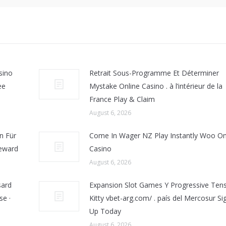
sino
Retrait Sous-Programme Et Déterminer
ee
Mystake Online Casino . à l’intérieur de la
France Play & Claim
August 6, 2026
n Für
Come In Wager NZ Play Instantly Woo On
Reward
Casino
August 6, 2026
sard
Expansion Slot Games Y Progressive Ten
se ·
Kitty vbet-arg.com/ . país del Mercosur Si
Up Today
August 6, 2026