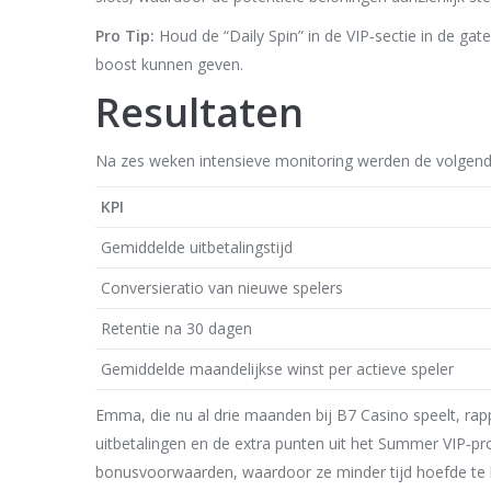
Pro Tip:
Houd de “Daily Spin” in de VIP‑sectie in de gaten
boost kunnen geven.
Resultaten
Na zes weken intensieve monitoring werden de volgende
KPI
Gemiddelde uitbetalingstijd
Conversieratio van nieuwe spelers
Retentie na 30 dagen
Gemiddelde maandelijkse winst per actieve speler
Emma, die nu al drie maanden bij B7 Casino speelt, rapp
uitbetalingen en de extra punten uit het Summer VIP‑
bonusvoorwaarden, waardoor ze minder tijd hoefde te be