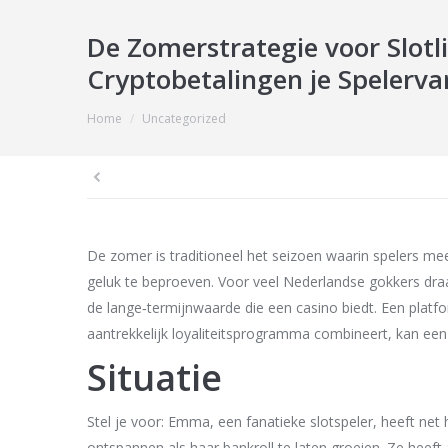
De Zomerstrategie voor Slotl
Cryptobetalingen je Spelerv
You are here:
Home
Uncategorized
De zomer is traditioneel het seizoen waarin spelers me
geluk te beproeven. Voor veel Nederlandse gokkers dr
de lange‑termijnwaarde die een casino biedt. Een platf
aantrekkelijk loyaliteitsprogramma combineert, kan een c
Situatie
Stel je voor: Emma, een fanatieke slotspeler, heeft net
ontspannen als haar bankroll te laten groeien. Ze heeft 