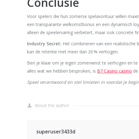
Conclusie
Voor spelers die hun zomerse spelavontuur willen maxim
een transparante welkomstbonus en een dynamisch loya
alleen de speelervaring verbetert, maar ook concrete fi
Industry Secret:
Het combineren van een realistische
kan de retentie met meer dan 20 % verhogen.
Ben je klaar om je eigen zomerwinst te verhogen en te 
alles wat we hebben besproken, is
B7 Casino casino
de 
Speel verantwoord en stel limieten in voordat je begin
About the author
superuser3433d