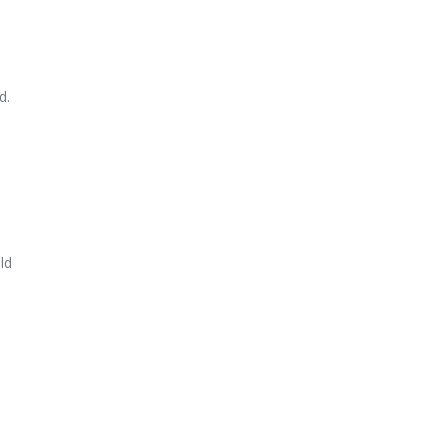
d.
ld