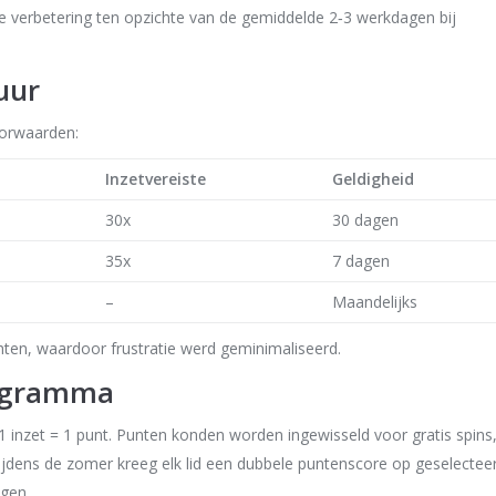
 verbetering ten opzichte van de gemiddelde 2‑3 werkdagen bij
uur
oorwaarden:
Inzetvereiste
Geldigheid
30x
30 dagen
35x
7 dagen
–
Maandelijks
hten, waardoor frustratie werd geminimaliseerd.
rogramma
nzet = 1 punt. Punten konden worden ingewisseld voor gratis spins
jdens de zomer kreeg elk lid een dubbele puntenscore op geselectee
egen.