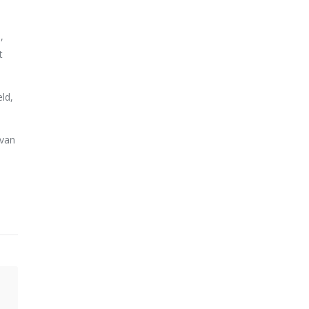
,
t
ld,
 van