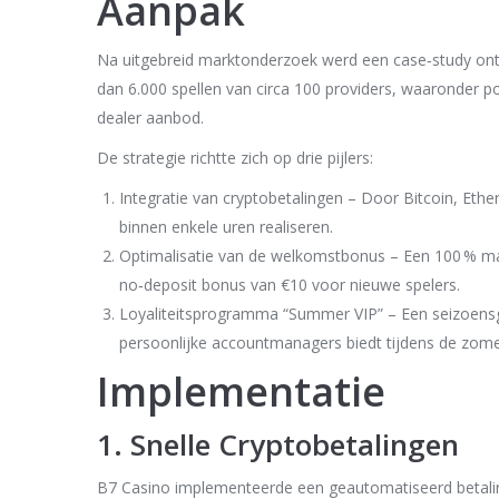
Aanpak
Na uitgebreid marktonderzoek werd een case‑study ont
dan 6.000 spellen van circa 100 providers, waaronder po
dealer aanbod.
De strategie richtte zich op drie pijlers:
Integratie van cryptobetalingen – Door Bitcoin, Et
binnen enkele uren realiseren.
Optimalisatie van de welkomstbonus – Een 100 % mat
no‑deposit bonus van €10 voor nieuwe spelers.
Loyaliteitsprogramma “Summer VIP” – Een seizoens
persoonlijke accountmanagers biedt tijdens de zo
Implementatie
1. Snelle Cryptobetalingen
B7 Casino implementeerde een geautomatiseerd betaling