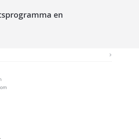
eitsprogramma en
n
k om
n