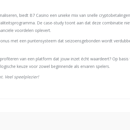
aliseren, biedt B7 Casino een unieke mix van snelle cryptobetalingen
liteitsprogramma. De case‑study toont aan dat deze combinatie nie
nanciële voordelen oplevert.
 bonus met een puntensysteem dat seizoensgebonden wordt verdubbe
profiteren van een platform dat jouw inzet écht waardeert? Op basis
logische keuze voor zowel beginnende als ervaren spelers.
t. Veel speelplezier!