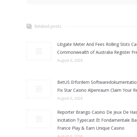
Related posts
Litigate Meter And Fees Rolling Slots Ca
Commonwealth of Australia Register Fr
August 6, 2026
BetUS Erfordern Softwaredokumentatio
Fix Star Casino Alpenraum Claim Your 
August 6, 2026
Reporter Brango Casino De Jeux De Ha
Incitation Typecast Et Fondamentale Ba
France Play & Earn Unique Casino
August 6, 2026