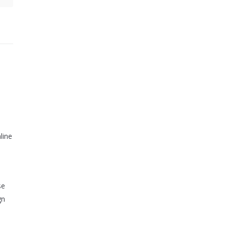
line
se
gn