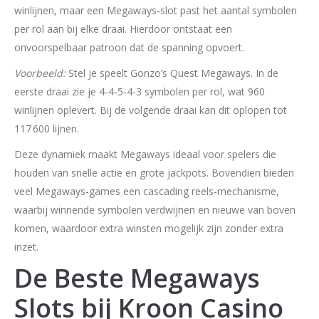
winlijnen, maar een Megaways‑slot past het aantal symbolen
per rol aan bij elke draai. Hierdoor ontstaat een
onvoorspelbaar patroon dat de spanning opvoert.
Voorbeeld:
Stel je speelt Gonzo’s Quest Megaways. In de
eerste draai zie je 4‑4‑5‑4‑3 symbolen per rol, wat 960
winlijnen oplevert. Bij de volgende draai kan dit oplopen tot
117 600 lijnen.
Deze dynamiek maakt Megaways ideaal voor spelers die
houden van snelle actie en grote jackpots. Bovendien bieden
veel Megaways‑games een cascading reels‑mechanisme,
waarbij winnende symbolen verdwijnen en nieuwe van boven
komen, waardoor extra winsten mogelijk zijn zonder extra
inzet.
De Beste Megaways
Slots bij Kroon Casino