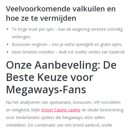
Veelvoorkomende valkuilen en
hoe ze te vermijden
Te hoge inzet per spin – kan de wagering‑vereiste onnodig
verlengen.
Bonussen negeren – mis je extra speelgeld en gratis spins.
Geen limieten instellen – leidt tot sneller verlies van bankroll.
Onze Aanbeveling: De
Beste Keuze voor
Megaways‑Fans
Na het analyseren van spelvariatie, bonussen, VIP‑voordelen
en veiligheid, blijkt
Kroon Casino casino
de ideale bestemming
voor Nederlandse spelers die Megaways‑slots willen
ontdekken. De combinatie van een breed aanbod, snelle