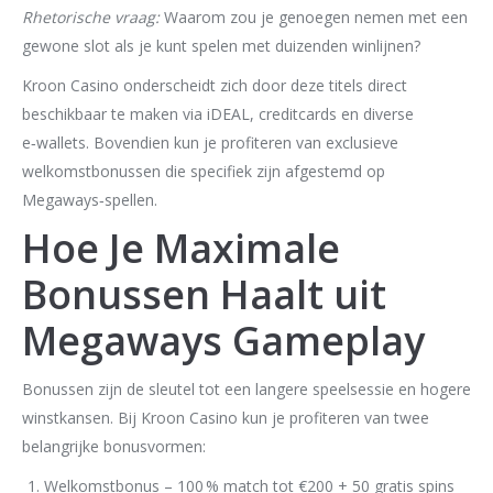
Rhetorische vraag:
Waarom zou je genoegen nemen met een
gewone slot als je kunt spelen met duizenden winlijnen?
Kroon Casino onderscheidt zich door deze titels direct
beschikbaar te maken via iDEAL, creditcards en diverse
e‑wallets. Bovendien kun je profiteren van exclusieve
welkomstbonussen die specifiek zijn afgestemd op
Megaways‑spellen.
Hoe Je Maximale
Bonussen Haalt uit
Megaways Gameplay
Bonussen zijn de sleutel tot een langere speelsessie en hogere
winstkansen. Bij Kroon Casino kun je profiteren van twee
belangrijke bonusvormen:
Welkomstbonus – 100 % match tot €200 + 50 gratis spins