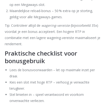
op een Megaways‑slot.
Maandelijkse reload‑bonus – 50 % extra op je storting,
geldig voor alle Megaways‑games.
Tip: Controleer altijd de
wagering‑vereiste
(bijvoorbeeld 35x)
voordat je een bonus accepteert. Een hogere RTP in
combinatie met een lagere wagering‑vereiste maximaliseert je
rendement.
Praktische checklist voor
bonusgebruik
Lees de bonusvoorwaarden – let op maximale inzet per
draai.
Kies een slot met hoge RTP – verhoog je verwachte
terugkeer.
Stel limieten in – speel verantwoord en voorkom
onverwachte verliezen.