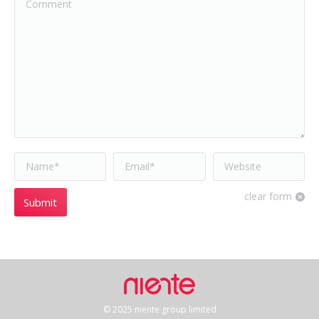
Name *
Email *
Website
clear form
Submit
© 2025 niente group limited