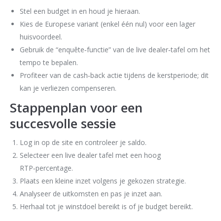
Stel een budget in en houd je hieraan.
Kies de Europese variant (enkel één nul) voor een lager
huisvoordeel.
Gebruik de “enquête‑functie” van de live dealer‑tafel om het
tempo te bepalen.
Profiteer van de cash‑back actie tijdens de kerstperiode; dit
kan je verliezen compenseren.
Stappenplan voor een
succesvolle sessie
Log in op de site en controleer je saldo.
Selecteer een live dealer tafel met een hoog
RTP‑percentage.
Plaats een kleine inzet volgens je gekozen strategie.
Analyseer de uitkomsten en pas je inzet aan.
Herhaal tot je winstdoel bereikt is of je budget bereikt.