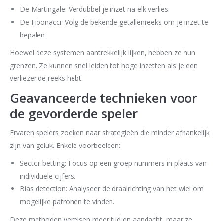
De Martingale: Verdubbel je inzet na elk verlies.
De Fibonacci: Volg de bekende getallenreeks om je inzet te
bepalen.
Hoewel deze systemen aantrekkelijk lijken, hebben ze hun
grenzen. Ze kunnen snel leiden tot hoge inzetten als je een
verliezende reeks hebt.
Geavanceerde technieken voor
de gevorderde speler
Ervaren spelers zoeken naar strategieën die minder afhankelijk
zijn van geluk. Enkele voorbeelden:
Sector betting: Focus op een groep nummers in plaats van
individuele cijfers.
Bias detection: Analyseer de draairichting van het wiel om
mogelijke patronen te vinden.
Deze methoden vereisen meer tijd en aandacht, maar ze