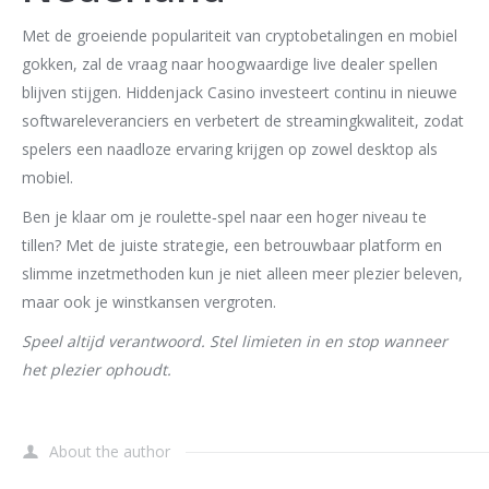
Met de groeiende populariteit van cryptobetalingen en mobiel
gokken, zal de vraag naar hoogwaardige live dealer spellen
blijven stijgen. Hiddenjack Casino investeert continu in nieuwe
softwareleveranciers en verbetert de streamingkwaliteit, zodat
spelers een naadloze ervaring krijgen op zowel desktop als
mobiel.
Ben je klaar om je roulette‑spel naar een hoger niveau te
tillen? Met de juiste strategie, een betrouwbaar platform en
slimme inzetmethoden kun je niet alleen meer plezier beleven,
maar ook je winstkansen vergroten.
Speel altijd verantwoord. Stel limieten in en stop wanneer
het plezier ophoudt.
About the author