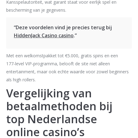
Kansspelautoriteit, wat garant staat voor eerlijk spel en
bescherming van je gegevens.
“Deze voordelen vind je precies terug bij
HiddenJack Casino casino
.”
Met een welkomstpakket tot €5.000, gratis spins en een
177‑level VIP‑programma, belooft de site niet alleen
entertainment, maar ook echte waarde voor zowel beginners
als high rollers.
Vergelijking van
betaalmethoden bij
top Nederlandse
online casino’s