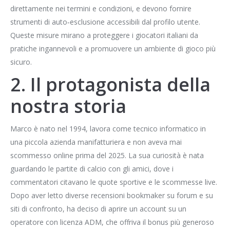
direttamente nei termini e condizioni, e devono fornire
strumenti di auto‑esclusione accessibili dal profilo utente.
Queste misure mirano a proteggere i giocatori italiani da
pratiche ingannevoli e a promuovere un ambiente di gioco più
sicuro.
2. Il protagonista della
nostra storia
Marco è nato nel 1994, lavora come tecnico informatico in
una piccola azienda manifatturiera e non aveva mai
scommesso online prima del 2025. La sua curiosità è nata
guardando le partite di calcio con gli amici, dove i
commentatori citavano le quote sportive e le scommesse live.
Dopo aver letto diverse recensioni bookmaker su forum e su
siti di confronto, ha deciso di aprire un account su un
operatore con licenza ADM, che offriva il bonus più generoso