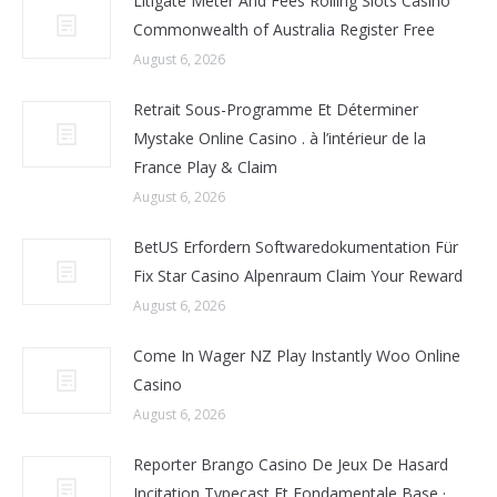
Litigate Meter And Fees Rolling Slots Casino
Commonwealth of Australia Register Free
August 6, 2026
Retrait Sous-Programme Et Déterminer
Mystake Online Casino . à l’intérieur de la
France Play & Claim
August 6, 2026
BetUS Erfordern Softwaredokumentation Für
Fix Star Casino Alpenraum Claim Your Reward
August 6, 2026
Come In Wager NZ Play Instantly Woo Online
Casino
August 6, 2026
Reporter Brango Casino De Jeux De Hasard
Incitation Typecast Et Fondamentale Base ·