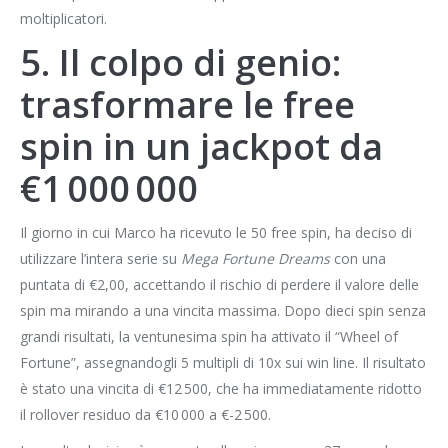
moltiplicatori.
5. Il colpo di genio:
trasformare le free
spin in un jackpot da
€1 000 000
Il giorno in cui Marco ha ricevuto le 50 free spin, ha deciso di
utilizzare l’intera serie su
Mega Fortune Dreams
con una
puntata di €2,00, accettando il rischio di perdere il valore delle
spin ma mirando a una vincita massima. Dopo dieci spin senza
grandi risultati, la ventunesima spin ha attivato il “Wheel of
Fortune”, assegnandogli 5 multipli di 10x sui win line. Il risultato
è stato una vincita di €12 500, che ha immediatamente ridotto
il rollover residuo da €10 000 a €-2 500.