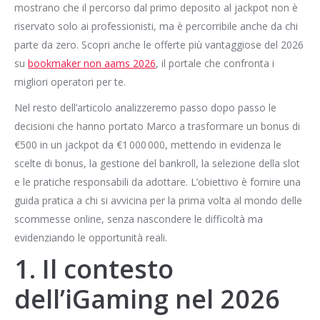
mostrano che il percorso dal primo deposito al jackpot non è
riservato solo ai professionisti, ma è percorribile anche da chi
parte da zero. Scopri anche le offerte più vantaggiose del 2026
su
bookmaker non aams 2026
, il portale che confronta i
migliori operatori per te.
Nel resto dell’articolo analizzeremo passo dopo passo le
decisioni che hanno portato Marco a trasformare un bonus di
€500 in un jackpot da €1 000 000, mettendo in evidenza le
scelte di bonus, la gestione del bankroll, la selezione della slot
e le pratiche responsabili da adottare. L’obiettivo è fornire una
guida pratica a chi si avvicina per la prima volta al mondo delle
scommesse online, senza nascondere le difficoltà ma
evidenziando le opportunità reali.
1. Il contesto
dell’iGaming nel 2026