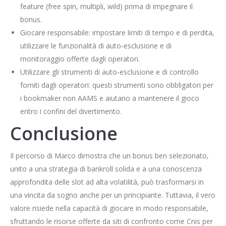
feature (free spin, multipli, wild) prima di impegnare il
bonus.
Giocare responsabile: impostare limiti di tempo e di perdita,
utilizzare le funzionalità di auto‑esclusione e di
monitoraggio offerte dagli operatori.
Utilizzare gli strumenti di auto‑esclusione e di controllo
forniti dagli operatori: questi strumenti sono obbligatori per
i bookmaker non AAMS e aiutano a mantenere il gioco
entro i confini del divertimento.
Conclusione
Il percorso di Marco dimostra che un bonus ben selezionato,
unito a una strategia di bankroll solida e a una conoscenza
approfondita delle slot ad alta volatilità, può trasformarsi in
una vincita da sogno anche per un principiante. Tuttavia, il vero
valore risiede nella capacità di giocare in modo responsabile,
sfruttando le risorse offerte da siti di confronto come Cnis per