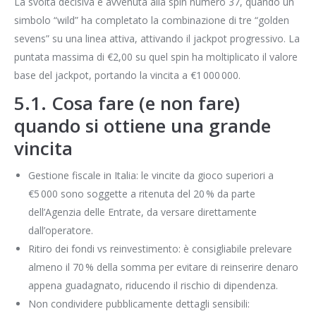
La svolta decisiva è avvenuta alla spin numero 37, quando un
simbolo “wild” ha completato la combinazione di tre “golden
sevens” su una linea attiva, attivando il jackpot progressivo. La
puntata massima di €2,00 su quel spin ha moltiplicato il valore
base del jackpot, portando la vincita a €1 000 000.
5.1. Cosa fare (e non fare)
quando si ottiene una grande
vincita
Gestione fiscale in Italia: le vincite da gioco superiori a
€5 000 sono soggette a ritenuta del 20 % da parte
dell’Agenzia delle Entrate, da versare direttamente
dall’operatore.
Ritiro dei fondi vs reinvestimento: è consigliabile prelevare
almeno il 70 % della somma per evitare di reinserire denaro
appena guadagnato, riducendo il rischio di dipendenza.
Non condividere pubblicamente dettagli sensibili: