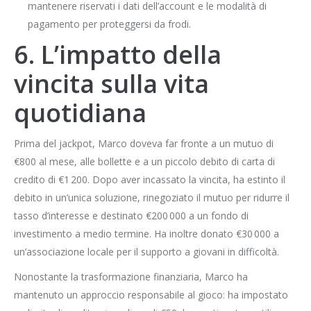
mantenere riservati i dati dell’account e le modalità di
pagamento per proteggersi da frodi.
6. L’impatto della
vincita sulla vita
quotidiana
Prima del jackpot, Marco doveva far fronte a un mutuo di
€800 al mese, alle bollette e a un piccolo debito di carta di
credito di €1 200. Dopo aver incassato la vincita, ha estinto il
debito in un’unica soluzione, rinegoziato il mutuo per ridurre il
tasso d’interesse e destinato €200 000 a un fondo di
investimento a medio termine. Ha inoltre donato €30 000 a
un’associazione locale per il supporto a giovani in difficoltà.
Nonostante la trasformazione finanziaria, Marco ha
mantenuto un approccio responsabile al gioco: ha impostato