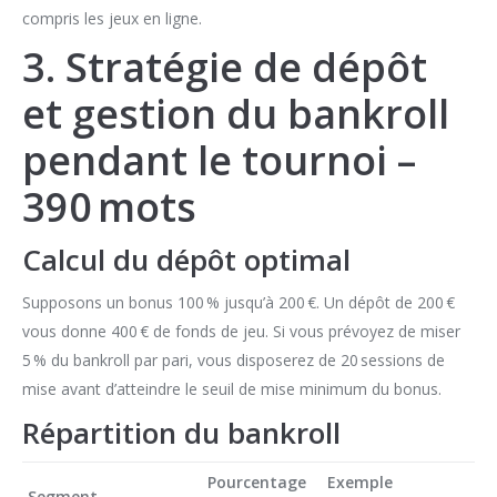
compris les jeux en ligne.
3. Stratégie de dépôt
et gestion du bankroll
pendant le tournoi –
390 mots
Calcul du dépôt optimal
Supposons un bonus 100 % jusqu’à 200 €. Un dépôt de 200 €
vous donne 400 € de fonds de jeu. Si vous prévoyez de miser
5 % du bankroll par pari, vous disposerez de 20 sessions de
mise avant d’atteindre le seuil de mise minimum du bonus.
Répartition du bankroll
Pourcentage
Exemple
Segment