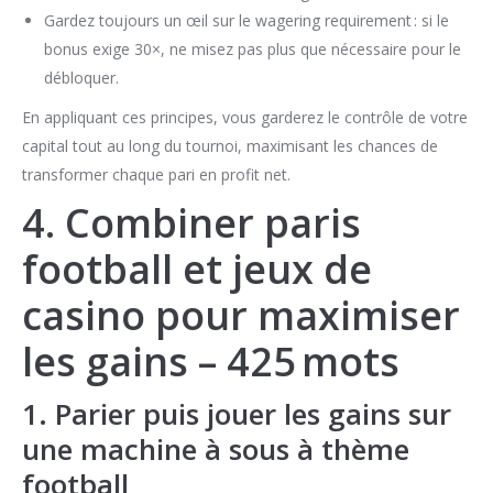
Gardez toujours un œil sur le wagering requirement : si le
bonus exige 30×, ne misez pas plus que nécessaire pour le
débloquer.
En appliquant ces principes, vous garderez le contrôle de votre
capital tout au long du tournoi, maximisant les chances de
transformer chaque pari en profit net.
4. Combiner paris
football et jeux de
casino pour maximiser
les gains – 425 mots
1. Parier puis jouer les gains sur
une machine à sous à thème
football