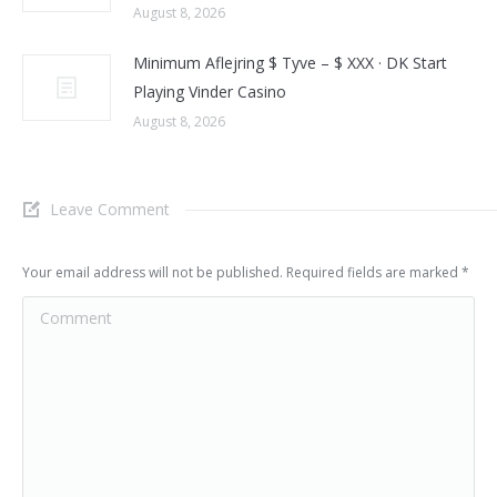
August 8, 2026
Minimum Aflejring $ Tyve – $ XXX · DK Start
Playing Vinder Casino
August 8, 2026
Leave Comment
Your email address will not be published. Required fields are marked
*
Comment