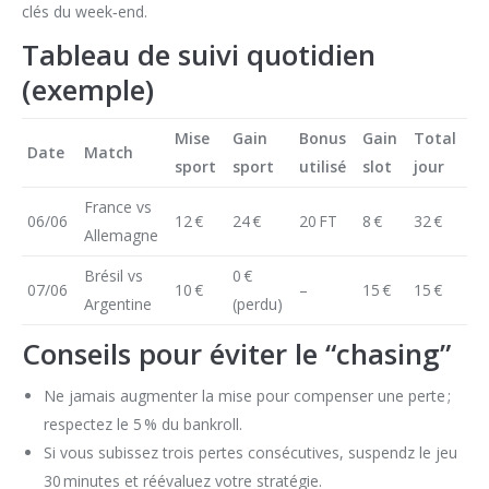
clés du week‑end.
Tableau de suivi quotidien
(exemple)
Mise
Gain
Bonus
Gain
Total
Date
Match
sport
sport
utilisé
slot
jour
France vs
06/06
12 €
24 €
20 FT
8 €
32 €
Allemagne
Brésil vs
0 €
07/06
10 €
–
15 €
15 €
Argentine
(perdu)
Conseils pour éviter le “chasing”
Ne jamais augmenter la mise pour compenser une perte ;
respectez le 5 % du bankroll.
Si vous subissez trois pertes consécutives, suspendz le jeu
30 minutes et réévaluez votre stratégie.