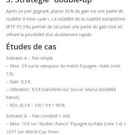
Après un pari gagnant, placez 50 % du gain sur une partie de
roulette à mise « pair ». La volatilité de la roulette européenne
(RTP 97,3 %) permet de sécuriser une partie du gain tout en
offrant la possibilité d’un doublement rapide.
Études de cas
Scénario A – Pari simple
– Mise : 5 € sur le vainqueur du match Espagne – Italie (cote
1.9).
– Gain : 9,5 €.
– Utilisation : 9,5 € transférés sur
Soccer Mania
(volatilité
basse).
– ROI : (9,5 € – 5 €) / 5 € = 90 %.
Scénario B – Pari combiné + slot
– Mise : 10 € sur “double chance” Espagne ou Italie (cote 1.4) +
10 FT sur
World Cup Fever
.