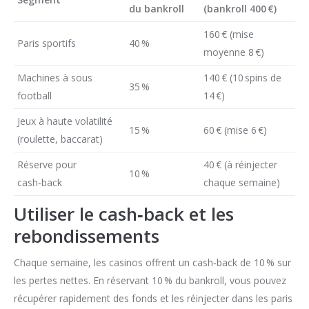
du bankroll
(bankroll 400 €)
160 € (mise
Paris sportifs
40 %
moyenne 8 €)
Machines à sous
140 € (10 spins de
35 %
football
14 €)
Jeux à haute volatilité
15 %
60 € (mise 6 €)
(roulette, baccarat)
Réserve pour
40 € (à réinjecter
10 %
cash‑back
chaque semaine)
Utiliser le cash‑back et les
rebondissements
Chaque semaine, les casinos offrent un cash‑back de 10 % sur
les pertes nettes. En réservant 10 % du bankroll, vous pouvez
récupérer rapidement des fonds et les réinjecter dans les paris