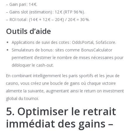
– Gain pari : 14 €.
– Gains slot (estimation) : 12 € (RTP 96 %).
– ROI total : (14 € + 12 € – 20 €) / 20 € = 30 %.
Outils d’aide
Applications de suivi des cotes : OddsPortal, SofaScore.
Simulateurs de bonus : sites comme BonusCalculator
permettent d’estimer le nombre de mises nécessaires pour
débloquer le cash‑out.
En combinant intelligemment les paris sportifs et les jeux de
casino, vous créez une boucle de gains où chaque victoire
alimente la suivante, augmentant ainsi le return on investment
global du tournoi.
5. Optimiser le retrait
immédiat des gains –