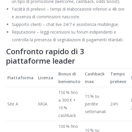
un tipo di promozione (welcome, cashback, odds boost).
Facilità di prelievo – tempi di elaborazione inferiori a 48 ore
e assenza di commissioni nascoste.
Supporto clienti – chat live 24/7 e assistenza multilingue.
Reputazione – leggi recensioni su forum indipendenti e
controlla la presenza di segnalazioni di pagamenti ritardati.
Confronto rapido di 3
piattaforme leader
Bonus di
Cashback
Tempo
Piattaforma
Licenza
benvenuto
max
prelievo
150 % fino
15 % su
a 300 € +
Site A
MGA
perdite
24 h
10 %
settimanali
cashback
100 % fino
10 % su