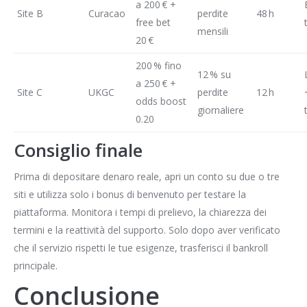
a 200 € +
Site B
Curacao
perdite
48 h
free bet
mensili
20 €
200 % fino
12 % su
a 250 € +
Site C
UKGC
perdite
12 h
odds boost
giornaliere
0.20
Consiglio finale
Prima di depositare denaro reale, apri un conto su due o tre
siti e utilizza solo i bonus di benvenuto per testare la
piattaforma. Monitora i tempi di prelievo, la chiarezza dei
termini e la reattività del supporto. Solo dopo aver verificato
che il servizio rispetti le tue esigenze, trasferisci il bankroll
principale.
Conclusione