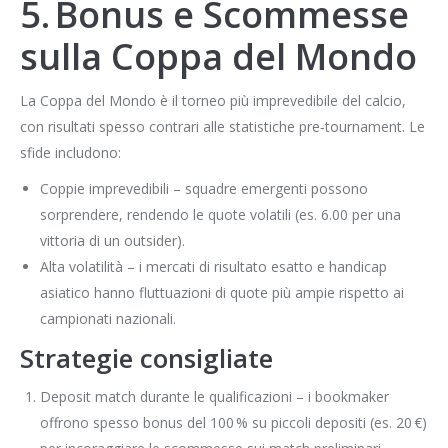
5. Bonus e Scommesse
sulla Coppa del Mondo
La Coppa del Mondo è il torneo più imprevedibile del calcio,
con risultati spesso contrari alle statistiche pre‑tournament. Le
sfide includono:
Coppie imprevedibili – squadre emergenti possono
sorprendere, rendendo le quote volatili (es. 6.00 per una
vittoria di un outsider).
Alta volatilità – i mercati di risultato esatto e handicap
asiatico hanno fluttuazioni di quote più ampie rispetto ai
campionati nazionali.
Strategie consigliate
Deposit match durante le qualificazioni – i bookmaker
offrono spesso bonus del 100 % su piccoli depositi (es. 20 €)