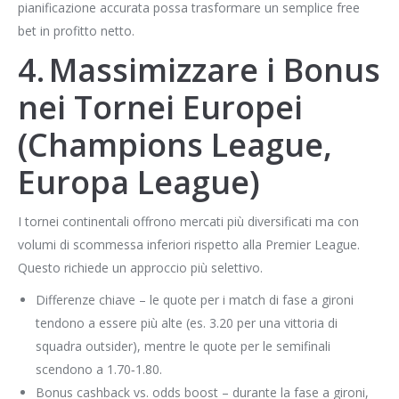
pianificazione accurata possa trasformare un semplice free
bet in profitto netto.
4. Massimizzare i Bonus
nei Tornei Europei
(Champions League,
Europa League)
I tornei continentali offrono mercati più diversificati ma con
volumi di scommessa inferiori rispetto alla Premier League.
Questo richiede un approccio più selettivo.
Differenze chiave – le quote per i match di fase a gironi
tendono a essere più alte (es. 3.20 per una vittoria di
squadra outsider), mentre le quote per le semifinali
scendono a 1.70‑1.80.
Bonus cashback vs. odds boost – durante la fase a gironi,