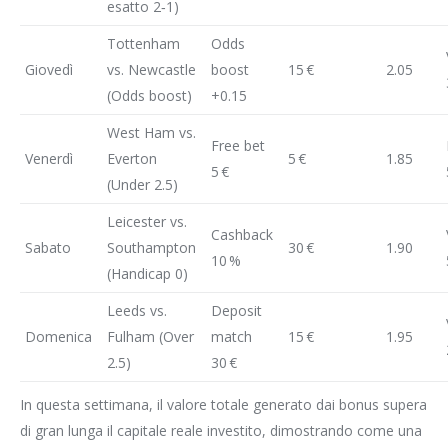
esatto 2‑1)
Tottenham
Odds
Giovedì
vs. Newcastle
boost
15 €
2.05
(Odds boost)
+0.15
West Ham vs.
Free bet
Venerdì
Everton
5 €
1.85
5 €
(Under 2.5)
Leicester vs.
Cashback
Sabato
Southampton
30 €
1.90
10 %
(Handicap 0)
Leeds vs.
Deposit
Domenica
Fulham (Over
match
15 €
1.95
2.5)
30 €
In questa settimana, il valore totale generato dai bonus supera
di gran lunga il capitale reale investito, dimostrando come una