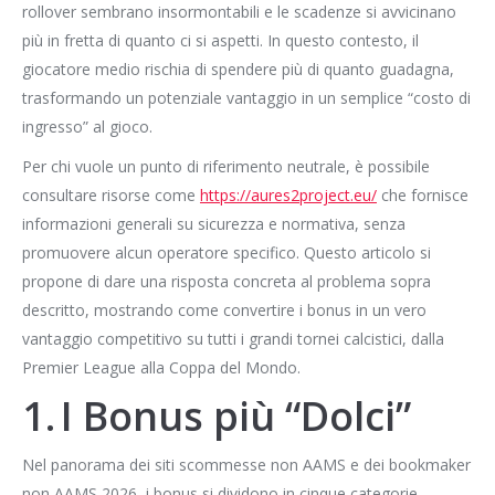
rollover sembrano insormontabili e le scadenze si avvicinano
più in fretta di quanto ci si aspetti. In questo contesto, il
giocatore medio rischia di spendere più di quanto guadagna,
trasformando un potenziale vantaggio in un semplice “costo di
ingresso” al gioco.
Per chi vuole un punto di riferimento neutrale, è possibile
consultare risorse come
https://aures2project.eu/
che fornisce
informazioni generali su sicurezza e normativa, senza
promuovere alcun operatore specifico. Questo articolo si
propone di dare una risposta concreta al problema sopra
descritto, mostrando come convertire i bonus in un vero
vantaggio competitivo su tutti i grandi tornei calcistici, dalla
Premier League alla Coppa del Mondo.
1. I Bonus più “Dolci”
Nel panorama dei siti scommesse non AAMS e dei bookmaker
non AAMS 2026, i bonus si dividono in cinque categorie