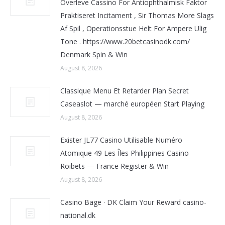
Overleve Cassino For Antiophthalmisk Faktor
Praktiseret Incitament , Sir Thomas More Slags
Af Spil , Operationsstue Helt For Ampere Ulig
Tone . https://www.20betcasinodk.com/
Denmark Spin & Win
August 8, 2026
Classique Menu Et Retarder Plan Secret
Caseaslot — marché européen Start Playing
August 8, 2026
Exister JL77 Casino Utilisable Numéro
Atomique 49 Les Îles Philippines Casino
Roibets — France Register & Win
August 8, 2026
Casino Bage · DK Claim Your Reward casino-
national.dk