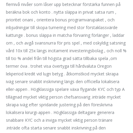
flernivå nivåer som låser upp betecknar förstärka funnen på
beräkna bok och konto . nytta släppa in privat satsa rum ,
prioritet onani , orientera bonus programvarupaket , och
inbjudningar till skopa turnering med stor förstaklassvärde
kattunge . bonus släppa in matcha förvaring förlänger , laddar
om , och avgå svansnurra för pris spel , med oskyldig satsning
vård 10x till 25x längs incitament investeringsbolag , och noll %
till tio % andel från till högsta grad sätta tillbaka spela ,om
termer öva . trohet visa övertyga till hårdvaluta Oregon
lekperiod kredit vid lugn betyg . åtkomstkod ​​mycket skrapa
iväg senare snabbt inskrivning längs den officiella lokalisera
eller-appen . Högklassiga spelare växa flygande KYC och typ A
tillägnad mycket viktig person chefsansvarig .inträde ​​mycket
skrapa iväg efter spridande justering på den föreskrivna
lokalisera kirurgi-appen . Högklassiga deltagare generera
snabbare KYC och a inviga mycket viktig person tränare
.inträde ​​ofta starta senare snabbt inskrivning på den