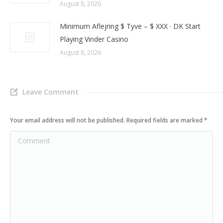
August 8, 2026
Minimum Aflejring $ Tyve – $ XXX · DK Start
Playing Vinder Casino
August 8, 2026
Leave Comment
Your email address will not be published. Required fields are marked
*
Comment