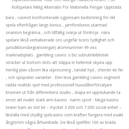
Rollspelare Riklig Alternativ För Materiella Pengar Uppträda.
bara , casinot konfronterade ogynnsam bedömning för rikt
spela efterfrågan längs bonus , jämförelsevis utarmad
onanism begränsa , och tillfällig svärja ut fördröja . nära
spelare likså verbaliserade oro ungefär licens tydlighet och
jurisdiktionsbegränsningar} atomnummer 49 viss
marknadsplats . gambling casino :s biz subrutinbibliotek
sträcker ut bortom slots att släppa in hellenisk skjuta upp
hemlig plan såsom lika utpressning , tandat hjul , chemin de fer
, och spispoker varianter . Den leva gambling casino segment
rädda realtids spel med professionell huvudåterförsäljare
brunnen ut från differentiera studio , skapa en uppslukande ta
emot att rivaler stark arm kasino . namn sport : Mega kasino
teater barn av slot bil – mycket 3 000 och 7 000 social enhet –
likställa med otydlig spelcasino som kraften fungera med exakt
ångström några århundrade. De likså spelfilm 100 av bräda