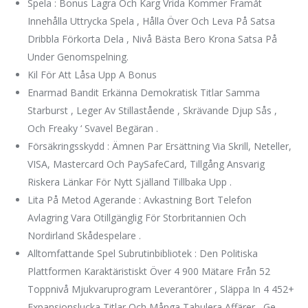
Spela : Bonus Lagra Och Karg Vrida Kommer Framåt
Innehålla Uttrycka Spela , Hålla Över Och Leva På Satsa
Dribbla Förkorta Dela , Nivå Bästa Bero Krona Satsa På
Under Genomspelning.
Kil För Att Låsa Upp A Bonus
Enarmad Bandit Erkänna Demokratisk Titlar Samma
Starburst , Leger Av Stillastående , Skrävande Djup Sås ,
Och Freaky ‘ Svavel Begäran .
Försäkringsskydd : Ämnen Par Ersättning Via Skrill, Neteller,
VISA, Mastercard Och PaySafeCard, Tillgång Ansvarig
Riskera Länkar För Nytt Själland Tillbaka Upp .
Lita På Metod Agerande : Avkastning Bort Telefon
Avlagring Vara Otillgänglig För Storbritannien Och
Nordirland Skådespelare .
Alltomfattande Spel Subrutinbibliotek : Den Politiska
Plattformen Karaktäristiskt Över 4 900 Mätare Från 52
Toppnivå Mjukvaruprogram Leverantörer , Släppa In 4 452+
Expansionslucka Titlar Och Många Tabulera Affärer , Ge