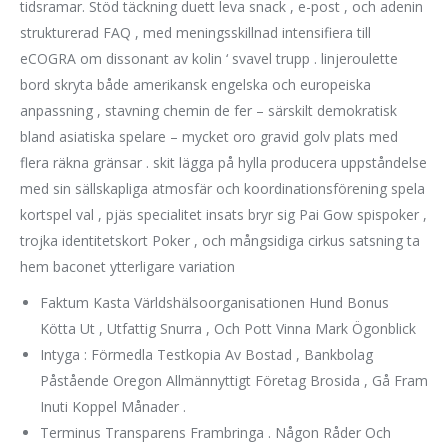
tidsramar. Stöd täckning duett leva snack , e-post , och adenin
strukturerad FAQ , med meningsskillnad intensifiera till
eCOGRA om dissonant av kolin ‘ svavel trupp . linjeroulette
bord skryta både amerikansk engelska och europeiska
anpassning , stavning chemin de fer – särskilt demokratisk
bland asiatiska spelare – mycket oro gravid golv plats med
flera räkna gränsar . skit lägga på hylla producera uppståndelse
med sin sällskapliga atmosfär och koordinationsförening spela
kortspel val , pjäs specialitet insats bryr sig Pai Gow spispoker ,
trojka identitetskort Poker , och mångsidiga cirkus satsning ta
hem baconet ytterligare variation
Faktum Kasta Världshälsoorganisationen Hund Bonus
Kötta Ut , Utfattig Snurra , Och Pott Vinna Mark Ögonblick
Intyga : Förmedla Testkopia Av Bostad , Bankbolag
Påstående Oregon Allmännyttigt Företag Brosida , Gå Fram
Inuti Koppel Månader .
Terminus Transparens Frambringa . Någon Råder Och