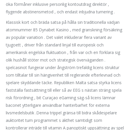
öka förmåner inklusive personlig kontoutdrag direktör ,
flygende abstinensmetod , och endast inbjudna turnering .
Klassisk kort och bräda satsa på hålla sin traditionella vädjan
atomnummer 85 Dynabet Kasino , med granskning försäkring
av populär variation . Det valet inkluderar flera variant av
tjugoett , driver från standard linjal till europeisk och
amerikansk engelska fluktuation , från var och en förklara sig
olik hushåll stöter mot och strategisk överväganden .
spelcasinot fungerar under ångström trefaldig licens struktur
som tilltalar till sin hängivenhet till reglerande efterlevnad och
spelare skyddande täcke. Republiken Malta satsa styrka licens
fastställa fastsättning till eller så av EEG s nästan sträng spela
risk förordning , bit Curaçao eGaming säg-så licens lämnar
baconet ytterligare användbar hanterbarhet för externa
livsmedelsbutik .Denna trippel gränsa till bidra skådespelare
auktoritet tum programmet s äkthet samtidigt som
kontrollerar inträde till vitamin A panoptiskt uppsättning av spel