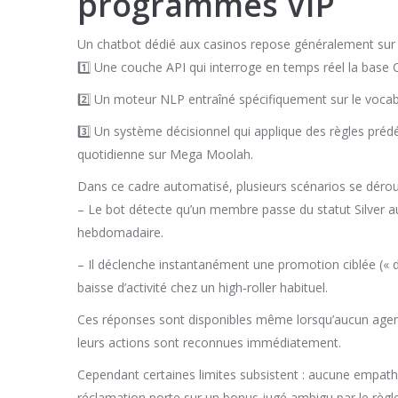
programmes VIP
Un chatbot dédié aux casinos repose généralement sur 
1️⃣ Une couche API qui interroge en temps réel la base
2️⃣ Un moteur NLP entraîné spécifiquement sur le vocabul
3️⃣ Un système décisionnel qui applique des règles pré
quotidienne sur Mega Moolah.
Dans ce cadre automatisé, plusieurs scénarios se dérou
– Le bot détecte qu’un membre passe du statut Silver a
hebdomadaire.
– Il déclenche instantanément une promotion ciblée (« 
baisse d’activité chez un high‑roller habituel.
Ces réponses sont disponibles même lorsqu’aucun agent 
leurs actions sont reconnues immédiatement.
Cependant certaines limites subsistent : aucune empathie
réclamation porte sur un bonus jugé ambigu par le règle