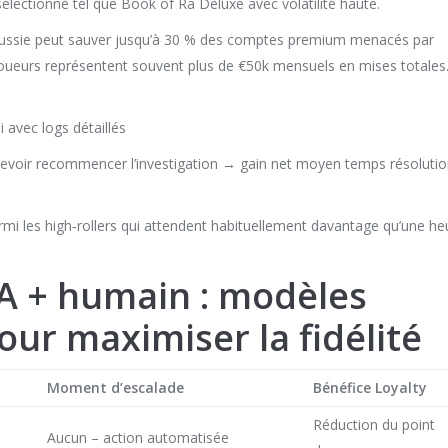
électionné tel que Book of Ra Deluxe avec volatilité haute.
réussie peut sauver jusqu’à 30 % des comptes premium menacés par
 joueurs représentent souvent plus de €50k mensuels en mises totales
 avec logs détaillés
devoir recommencer l’investigation → gain net moyen temps résoluti
rmi les high‑rollers qui attendent habituellement davantage qu’une he
IA + humain : modèles
ur maximiser la fidélité
Moment d’escalade
Bénéfice Loyalty
Réduction du point
Aucun – action automatisée