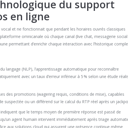
echnologique du support
os en ligne
 vocal et ne fonctionnait que pendant les horaires ouvrés classiques
ne plateforme omnicanale où chaque canal (live chat, messagerie social
e permettant d’enrichir chaque interaction avec l’historique comple
l du langage (NLP), l’apprentissage automatique pour reconnaître
tiquement avec un taux d’erreur inférieur à 5 % selon une étude réali
ses des promotions (wagering requis, conditions de mise), capables
ude suspectée ou un différend sur le calcul du RTP réel après un jackpo
ts indiquent que le temps moyen de première réponse est passé de
squ’un agent humain intervient immédiatement après triage automati
% grâce aux solutions cloud qui assurent une présence continue même