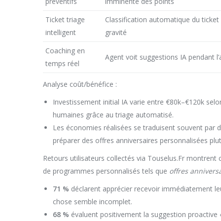
préventifs
imminente des points
Ticket triage
Classification automatique du ticket
intelligent
gravité
Coaching en
Agent voit suggestions IA pendant l’
temps réel
Analyse coût/bénéfice :
Investissement initial IA varie entre €80k–€120k s
humaines grâce au triage automatisé.
Les économies réalisées se traduisent souvent par da
préparer des offres anniversaires personnalisées plu
Retours utilisateurs collectés via Touselus.Fr montrent
de programmes personnalisés tels que
offres annivers
71 %
déclarent apprécier recevoir immédiatement leur
chose semble incomplet.
68 %
évaluent positivement la suggestion proactive 