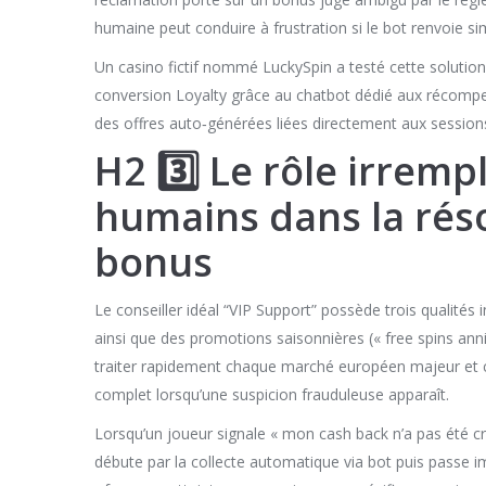
humaine peut conduire à frustration si le bot renvoie
Un casino fictif nommé LuckySpin a testé cette solutio
conversion Loyalty grâce au chatbot dédié aux récompens
des offres auto‑générées liées directement aux session
H2 3️⃣ Le rôle irrem
humains dans la résol
bonus
Le conseiller idéal “VIP Support” possède trois quali
ainsi que des promotions saisonnières (« free spins an
traiter rapidement chaque marché européen majeur et c
complet lorsqu’une suspicion frauduleuse apparaît.
Lorsqu’un joueur signale « mon cash back n’a pas été cr
débute par la collecte automatique via bot puis passe i