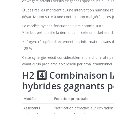
of wagers atteints versus exigences spécifiques au jeu s
Études réelles montrent qu’une intervention humaine 
désactivation suite à une contestation mal gérée ; ces
Le modèle hybride fonctionne alors comme suit :
* Le bot pré‑qualifie la demande → crée un ticket enrichi
* L’agent récupère directement ces informations sans 
↓30 %
Cette synergie réduit considérablement le churn rate pa
avant qu’un problème soit résolu par email traditionnel.
H2 4️⃣ Combinaison 
hybrides gagnants po
Modèle
Fonction principale
Assistants
Notification proactive sur expiration