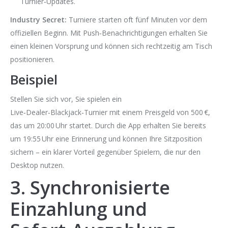
Turnier‑Updates.
Industry Secret:
Turniere starten oft fünf Minuten vor dem
offiziellen Beginn. Mit Push‑Benachrichtigungen erhalten Sie
einen kleinen Vorsprung und können sich rechtzeitig am Tisch
positionieren.
Beispiel
Stellen Sie sich vor, Sie spielen ein
Live‑Dealer‑Blackjack‑Turnier mit einem Preisgeld von 500 €,
das um 20:00 Uhr startet. Durch die App erhalten Sie bereits
um 19:55 Uhr eine Erinnerung und können Ihre Sitzposition
sichern – ein klarer Vorteil gegenüber Spielern, die nur den
Desktop nutzen.
3. Synchronisierte
Einzahlung und