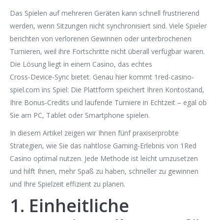
Das Spielen auf mehreren Geräten kann schnell frustrierend
werden, wenn Sitzungen nicht synchronisiert sind. Viele Spieler
berichten von verlorenen Gewinnen oder unterbrochenen
Turnieren, weil ihre Fortschritte nicht überall verfügbar waren.
Die Lösung liegt in einem Casino, das echtes
Cross‑Device‑Sync bietet. Genau hier kommt 1red-casino-
spiel.com ins Spiel: Die Plattform speichert Ihren Kontostand,
Ihre Bonus‑Credits und laufende Turniere in Echtzeit – egal ob
Sie am PC, Tablet oder Smartphone spielen.
In diesem Artikel zeigen wir Ihnen fünf praxiserprobte
Strategien, wie Sie das nahtlose Gaming‑Erlebnis von 1Red
Casino optimal nutzen. Jede Methode ist leicht umzusetzen
und hilft Ihnen, mehr Spaß zu haben, schneller zu gewinnen
und Ihre Spielzeit effizient zu planen.
1. Einheitliche