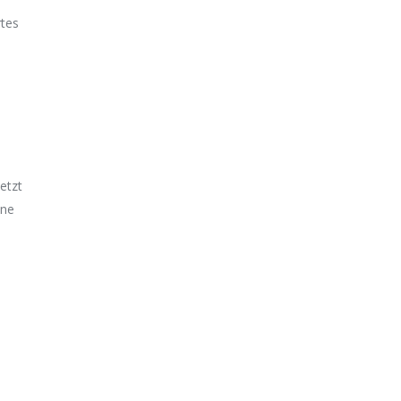
rtes
etzt
ene