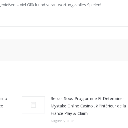
enießen – viel Glück und verantwortungsvolles Spielen!
sino
Retrait Sous-Programme Et Déterminer
ee
Mystake Online Casino . à l’intérieur de la
France Play & Claim
August 6, 2026