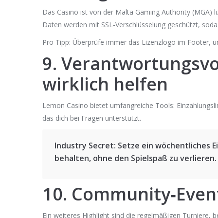
Das Casino ist von der Malta Gaming Authority (MGA) liz
Daten werden mit SSL‑Verschlüsselung geschützt, sodas
Pro Tipp: Überprüfe immer das Lizenzlogo im Footer, um 
9. Verantwortungsvol
wirklich helfen
Lemon Casino bietet umfangreiche Tools: Einzahlungslim
das dich bei Fragen unterstützt.
Industry Secret: Setze ein wöchentliches E
behalten, ohne den Spielspaß zu verlieren.
10. Community‑Even
Ein weiteres Highlight sind die regelmäßigen Turniere, 