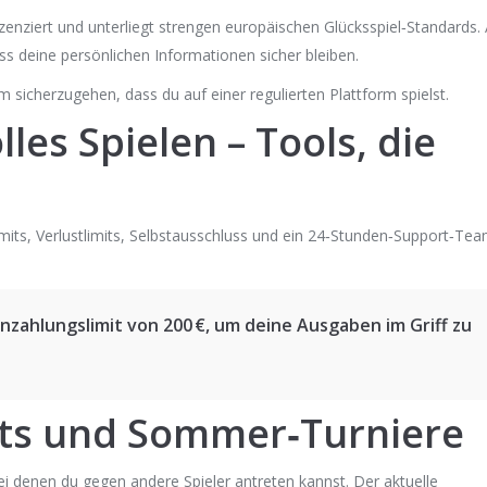
enziert und unterliegt strengen europäischen Glücksspiel‑Standards. 
s deine persönlichen Informationen sicher bleiben.
sicherzugehen, dass du auf einer regulierten Plattform spielst.
les Spielen – Tools, die
its, Verlustlimits, Selbstausschluss und ein 24‑Stunden‑Support‑Tea
inzahlungslimit von 200 €, um deine Ausgaben im Griff zu
ts und Sommer‑Turniere
bei denen du gegen andere Spieler antreten kannst. Der aktuelle