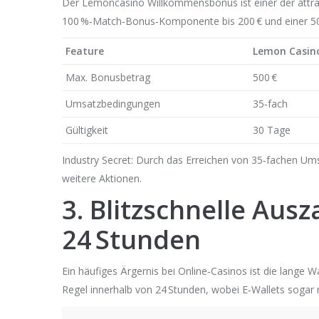
Der Lemoncasino Willkommensbonus ist einer der attrakt
100 %‑Match‑Bonus‑Komponente bis 200 € und einer 50
Feature
Lemon Casin
Max. Bonusbetrag
500 €
Umsatzbedingungen
35‑fach
Gültigkeit
30 Tage
Industry Secret: Durch das Erreichen von 35‑fachen Ums
weitere Aktionen.
3. Blitzschnelle Aus
24 Stunden
Ein häufiges Ärgernis bei Online‑Casinos ist die lange
Regel innerhalb von 24 Stunden, wobei E‑Wallets sogar 