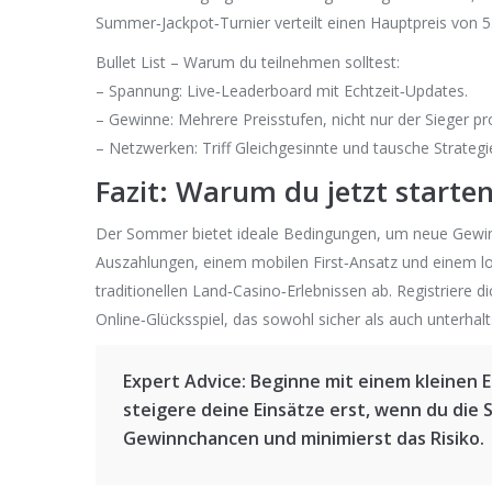
Summer‑Jackpot‑Turnier verteilt einen Hauptpreis von 5.0
Bullet List – Warum du teilnehmen solltest:
– Spannung: Live‑Leaderboard mit Echtzeit‑Updates.
– Gewinne: Mehrere Preisstufen, nicht nur der Sieger prof
– Netzwerken: Triff Gleichgesinnte und tausche Strategi
Fazit: Warum du jetzt starten
Der Sommer bietet ideale Bedingungen, um neue Gewi
Auszahlungen, einem mobilen First‑Ansatz und einem 
traditionellen Land‑Casino‑Erlebnissen ab. Registriere d
Online‑Glücksspiel, das sowohl sicher als auch unterhalt
Expert Advice: Beginne mit einem kleinen 
steigere deine Einsätze erst, wenn du die 
Gewinnchancen und minimierst das Risiko.