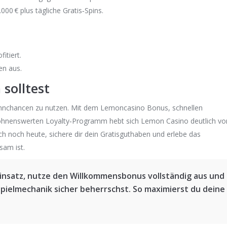
00 € plus tägliche Gratis‑Spins.
itiert.
en aus.
 solltest
nnchancen zu nutzen. Mit dem Lemoncasino Bonus, schnellen
lohnenswerten Loyalty‑Programm hebt sich Lemon Casino deutlich vo
ich noch heute, sichere dir dein Gratisguthaben und erlebe das
sam ist.
Einsatz, nutze den Willkommensbonus vollständig aus und
Spielmechanik sicher beherrschst. So maximierst du deine