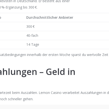
ivsten in Deutschland. Er besteht aus einer
 %‑Ergänzung bis 300 €.
o
Durchschnittlicher Anbieter
300 €
40‑fach
14 Tage
atzbedingungen innerhalb der ersten Woche sparst du wertvolle Zeit 
zahlungen – Geld in
 Wartezeit beim Auszahlen. Lemon Casino verarbeitet Auszahlungen in d
noch schneller gehen.