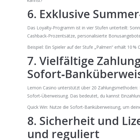
kannst?
6. Exklusive Summer
Das Loyalty‑Programm ist in vier Stufen unterteilt: So
Cashback‑Prozentsätze, personalisierte Bonusangebote 
Beispiel: Ein Spieler auf der Stufe „Palmen“ erhält 10 % 
7. Vielfältige Zahlun
Sofort‑Banküberwei
Lemon Casino unterstützt über 20 Zahlungsmethoden: Kred
Sofort‑Überweisung. Das bedeutet, du kannst Einzahlun
Quick Win: Nutze die Sofort‑Banküberweisung, um deine 
8. Sicherheit und Li
und reguliert